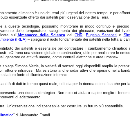
mbiamento climatico è uno dei temi più urgenti del nostro tempo, e per affronta
ibuto essenziale offerto dai satelliti per l’osservazione della Terra.
ie a queste tecnologie, possiamo monitorare in modo continuo e preciso il
zamento delle temperature, scioglimento dei ghiacciai, variazioni del livel
icata sull’
Almanacco della Scienza
del
CNR
,
Eugenio Sansosti
e
Sim
’Ambiente (IREA)
– spiegano il ruolo fondamentale dei satelliti nella lotta al c
ontributo dei satelliti è essenziale per contrastare il cambiamento climatico e
sti. «Offrono una visione globale e continuativa, utile per analizzare le emiss
ali generate da attività umane, come centrali elettriche e aree urbane».
spiega Simona Verde, la varietà di sensori oggi disponibili amplia le potenzia
ri ottici e infrarossi. Ma esistono anche radar attivi che operano nella ban
e alla loro fonte di illuminazione interna».
ntità di dati in tempo quasi reale, utili sia per la ricerca scientifica che per
rappresenta una risorsa strategica. Non solo ci aiuta a capire meglio i fenom
interventi di adattamento.
Terra. Un’osservazione indispensabile per costruire un futuro più sostenibile.
climatico
” di Alessandro Frandi