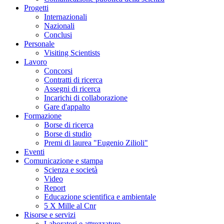
Progetti
Internazionali
Nazionali
Conclusi
Personale
Visiting Scientists
Lavoro
Concorsi
Contratti di ricerca
Assegni di ricerca
Incarichi di collaborazione
Gare d'appalto
Formazione
Borse di ricerca
Borse di studio
Premi di laurea "Eugenio Zilioli"
Eventi
Comunicazione e stampa
Scienza e società
Video
Report
Educazione scientifica e ambientale
5 X Mille al Cnr
Risorse e servizi
Laboratori e attrezzature