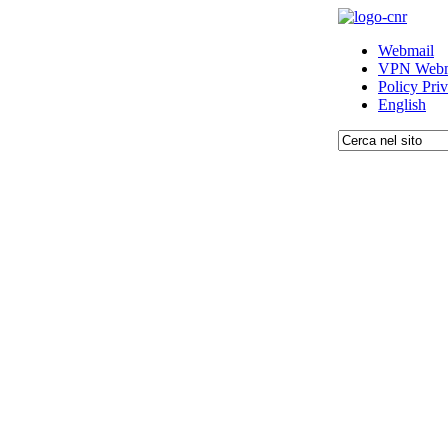
Webmail
VPN Webm
Policy Pri
English