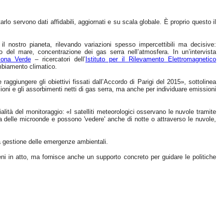
rlo servono dati affidabili, aggiornati e su scala globale. È proprio questo il
 nostro pianeta, rilevando variazioni spesso impercettibili ma decisive:
lo del mare, concentrazione dei gas serra nell’atmosfera. In un’intervista
ona Verde
– ricercatori dell’
Istituto per il Rilevamento Elettromagnetico
ambiamento climatico.
 raggiungere gli obiettivi fissati dall’Accordo di Parigi del 2015», sottolinea
ioni e gli assorbimenti netti di gas serra, ma anche per individuare emissioni
lità del monitoraggio: «I satelliti meteorologici osservano le nuvole tramite
da delle microonde e possono 'vedere' anche di notte o attraverso le nuvole,
 la gestione delle emergenze ambientali.
eni in atto, ma fornisce anche un supporto concreto per guidare le politiche