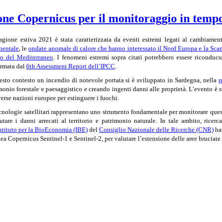
ione Copernicus per il monitoraggio in tempo
agione estiva 2021 è stata caratterizzata da eventi estremi legati al cambiamen
nentale
, le
ondate anomale di calore che hanno interessato il Nord Europa e la Sca
o del Mediterraneo
. I fenomeni estremi sopra citati potrebbero essere riconducu
rmata dal
6th Assessment Report dell’IPCC
.
esto contesto un incendio di notevole portata si è sviluppato in Sardegna, nella
r
monio forestale e paesaggistico e creando ingenti danni alle proprietà. L’evento è st
verse nazioni europee per estinguere i fuochi.
cnologie satellitari rappresentano uno strumento fondamentale per monitorare questi
utare i danni arrecati al territorio e patrimonio naturale. In tale ambito, ricerca
Istituto per la BioEconomia (IBE)
del
Consiglio Nazionale delle Ricerche (CNR)
han
ea Copernicus Sentinel-1 e
Sentinel-
2, per valutare l’estensione delle aree bruciate 