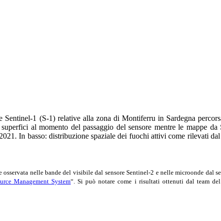
) e Sentinel-1 (S-1) relative alla zona di Montiferru in Sardegna perc
le superfici al momento del passaggio del sensore mentre le mappe da S
 2021. In basso: distribuzione spaziale dei fuochi attivi come rilevat
me osservata nelle bande del visibile dal sensore Sentinel-2 e nelle microonde dal 
source Management System
“. Si può notare come i risultati ottenuti dal team 