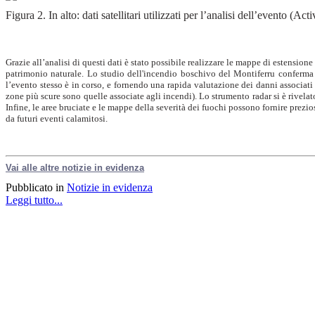
Figura 2. In alto: dati satellitari utilizzati per l’analisi dell’evento (
Grazie all’analisi di questi dati è stato possibile realizzare le mappe di estensione
patrimonio naturale. Lo studio dell'incendio boschivo del Montiferru conferma 
l’evento stesso è in corso, e fornendo una rapida valutazione dei danni associati
zone più scure sono quelle associate agli incendi). Lo strumento radar si è rivelato
Infine, le aree bruciate e le mappe della severità dei fuochi possono fornire prez
da futuri eventi calamitosi.
Vai alle altre notizie in evidenza
Pubblicato in
Notizie in evidenza
Leggi tutto...