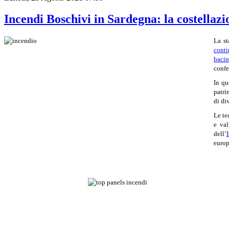
Incendi Boschivi in Sardegna: la costellaz
La st
conti
bacin
confe
In qu
patri
di di
Le te
e val
dell’
europ