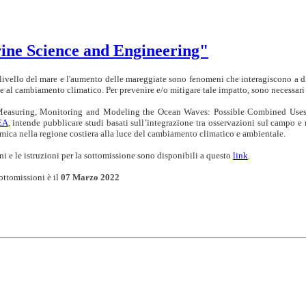
arine Science and Engineering"
livello del mare e l'aumento delle mareggiate sono fenomeni che interagiscono a di
ate al cambiamento climatico. Per prevenire e/o mitigare tale impatto, sono necessari
Measuring, Monitoring and Modeling the Ocean Waves: Possible Combined Uses f
EA
, intende pubblicare studi basati sull’integrazione tra osservazioni sul campo e 
mica nella regione costiera alla luce del cambiamento climatico e ambientale.
ni e le istruzioni per la sottomissione sono disponibili a questo
link
.
ottomissioni è il
07 Marzo 2022