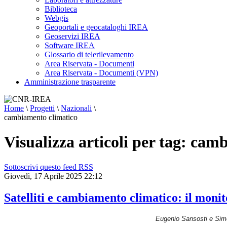
Biblioteca
Webgis
Geoportali e geocataloghi IREA
Geoservizi IREA
Software IREA
Glossario di telerilevamento
Area Riservata - Documenti
Area Riservata - Documenti (VPN)
Amministrazione trasparente
Home
\
Progetti
\
Nazionali
\
cambiamento climatico
Visualizza articoli per tag: cam
Sottoscrivi questo feed RSS
Giovedì, 17 Aprile 2025 22:12
Satelliti e cambiamento climatico: il monit
Eugenio Sansosti e Simo