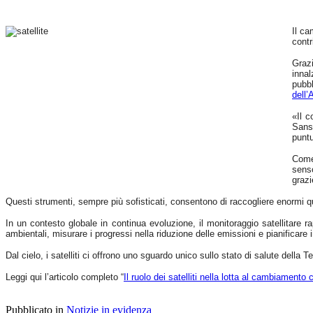
Il ca
contr
Graz
innal
pubbl
dell
«Il c
Sanso
puntu
Come 
senso
grazi
Questi strumenti, sempre più sofisticati, consentono di raccogliere enormi qua
In un contesto globale in continua evoluzione, il monitoraggio satellitare 
ambientali, misurare i progressi nella riduzione delle emissioni e pianificare 
Dal cielo, i satelliti ci offrono uno sguardo unico sullo stato di salute della 
Leggi qui l’articolo completo “
Il ruolo dei satelliti nella lotta al cambiamento 
Pubblicato in
Notizie in evidenza