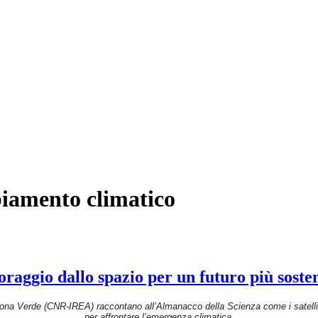
biamento climatico
oraggio dallo spazio per un futuro più sosten
na Verde (CNR-IREA) raccontano all’Almanacco della Scienza come i satellit
per affrontare l’emergenza climatica