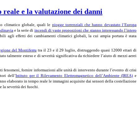
 reale e la valutazione dei danni
to climatico globale, quali le
piogge torrenziali che hanno devastato l’Europa
ndinavia
e la serie di
incendi di vaste proporzioni che stanno interessando l’intero
bili agli effetti dei cambiamenti climatici globali, la cui ampia portata è stata
egione del Montiferru
tra il 23 e il 29 luglio, distruggendo quasi 12000 ettari di
ato talmente esteso e di severità significativa da richiedere l’aiuto di mezzi aerei
 fenomeni, fornire informazioni alle unità di intervento durante l’evento di crisi
tori dell’
Istituto per il Rilevamento Elettromagnetico dell’Ambiente (IREA)
e
no elaborato in tempo reale le immagini acquisite dai sensori della costellazione
e la severità dei fuochi.