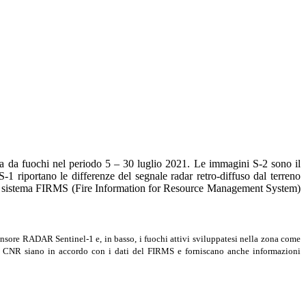
orsa da fuochi nel periodo 5 – 30 luglio 2021. Le immagini S-2 sono il
-1 riportano le differenze del segnale radar retro-diffuso dal terreno
i dal sistema FIRMS (Fire Information for Resource Management System)
sensore RADAR Sentinel-1 e, in basso, i fuochi attivi sviluppatesi nella zona come
del CNR siano in accordo con i dati del FIRMS e forniscano anche informazioni