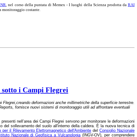
CNR
, nel corso della puntata di Memex - I luoghi della Scienza prodotta da
RAI
 a monitoraggio costante.
a sotto i Campi Flegrei
pi Flegrei,creando deformazioni anche millimetriche della superficie terrestre.
 Reports
, fornisce nuovi sistemi di monitoraggio utili ad affrontare eventuali
sori presenti nell’area dei Campi Flegrei servono per monitorare le deformazioni
o del sollevamento del suolo all'interno della caldera. È la nuova tecnica di
to per il Rilevamento Elettromagnetico dell'Ambiente
del
Consiglio Nazionale
stituto Nazionale di Geofisica a Vulcanologia
(INGV-OV), per comprendere