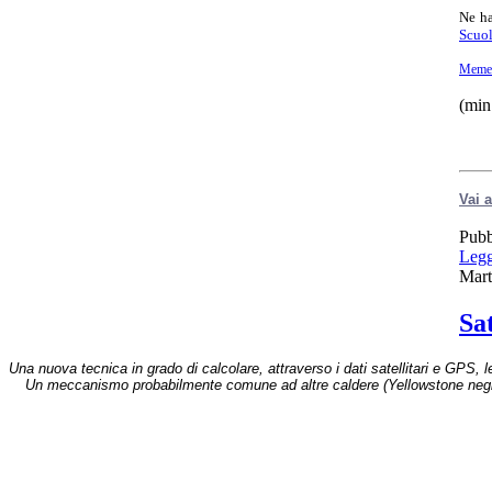
Ne h
Scuo
Memex
(min
Vai a
Pubb
Leggi
Mart
Sa
Una nuova tecnica in grado di calcolare, attraverso i dati satellitari e GPS, 
Un meccanismo probabilmente comune ad altre caldere (Yellowstone negl