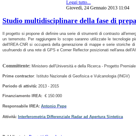
Leggi tutto...
Giovedì, 24 Gennaio 2013 11:04
Studio multidisciplinare della fase di pre
Il progetto si propone di definire una serie di strumenti di contrasto all'emer
un terremoto. Per raggiungere lo scopo saranno utilizzate le tecnologie più
dell'IREA-CNR si occuperà della generazione di mappe e serie storiche di 
usufruendo di una rete di GPS e Corner Reflector posizionati nell'area dell'A
Committente
:
Ministero dell'Università e della Ricerca - Progetto Premiale
Prime contractor
:
Istituto Nazionale di Geofisica e Vulcanologia (INGV)
Periodo di attività
:
2013 - 2015
Finanziamento IREA:
€ 150.000
Responsabile IREA:
Antonio Pepe
Attività:
Interferometria Differenziale Radar ad Apertura Sintetica