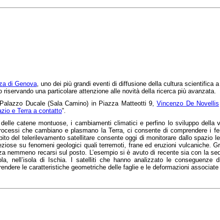
nza di Genova
, uno dei più grandi eventi di diffusione della cultura scientifica 
ico riservando una particolare attenzione alle novità della ricerca più avanzata.
 Palazzo Ducale (Sala Camino) in Piazza Matteotti 9,
Vincenzo De Novellis
zio e Terra a contatto
”.
 delle catene montuose, i cambiamenti climatici e perfino lo sviluppo della 
processi che cambiano e plasmano la Terra, ci consente di comprendere i feno
bito del telerilevamento satellitare consente oggi di monitorare dallo spazio l
eziose su fenomeni geologici quali terremoti, frane ed eruzioni vulcaniche. Gr
enza nemmeno recarsi sul posto. L’esempio si è avuto di recente sia con la se
, nell’isola di Ischia. I satelliti che hanno analizzato le conseguenze di
dere le caratteristiche geometriche delle faglie e le deformazioni associate i