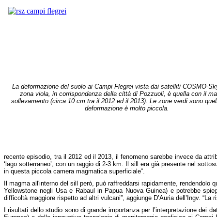
La deformazione del suolo ai Campi Flegrei vista dai satelliti COSMO-S
zona viola, in corrispondenza della città di Pozzuoli, è quella con il m
sollevamento (circa 10 cm tra il 2012 ed il 2013). Le zone verdi sono quelli
deformazione è molto piccola.
recente episodio, tra il 2012 ed il 2013, il fenomeno sarebbe invece da attri
‘lago sotterraneo’, con un raggio di 2-3 km. Il sill era già presente nel sott
in questa piccola camera magmatica superficiale”.
Il magma all'interno del sill però, può raffreddarsi rapidamente, rendendo
Yellowstone negli Usa e Rabaul in Papua Nuova Guinea) e potrebbe spiegar
difficoltà maggiore rispetto ad altri vulcani”, aggiunge D’Auria dell’Ingv. “La ri
I risultati dello studio sono di grande importanza per l’interpretazione dei 