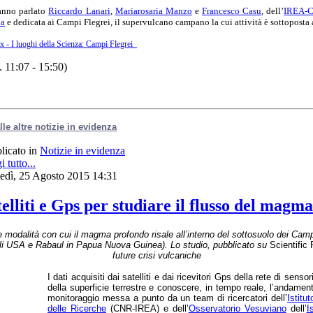
anno parlato
Riccardo Lanari
,
Mariarosaria Manzo
e
Francesco Casu
, dell’
IREA-
la
e dedicata ai Campi Flegrei, il supervulcano campano la cui attività è sottoposta
 - I luoghi della Scienza: Campi Flegrei
. 11:07 - 15:50)
lle altre notizie in evidenza
licato in
Notizie in evidenza
 tutto...
edì, 25 Agosto 2015 14:31
telliti e Gps per studiare il flusso del magm
le modalità con cui il magma profondo risale all’interno del sottosuolo dei Cam
i USA e Rabaul in Papua Nuova Guinea). Lo studio, pubblicato su
Scientific
future crisi vulcaniche
I dati acquisiti dai satelliti e dai ricevitori Gps della rete di sen
della superficie terrestre e conoscere, in tempo reale, l’andament
monitoraggio messa a punto da un team di ricercatori dell’
Istitu
delle Ricerche
(CNR-IREA) e dell’
Osservatorio Vesuviano
dell’
I