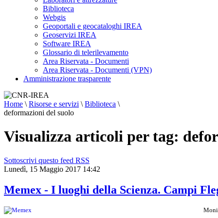
Biblioteca
Webgis
Geoportali e geocataloghi IREA
Geoservizi IREA
Software IREA
Glossario di telerilevamento
Area Riservata - Documenti
Area Riservata - Documenti (VPN)
Amministrazione trasparente
Home
\
Risorse e servizi
\
Biblioteca
\
deformazioni del suolo
Visualizza articoli per tag: defo
Sottoscrivi questo feed RSS
Lunedì, 15 Maggio 2017 14:42
Memex - I luoghi della Scienza. Campi Fle
Monit