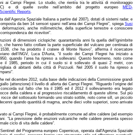
i ai Campi Flegrei. Lo studio, che rientra tra le attività di monitoraggio
) e di quelle svolte nell’ambito del progetto europeo
MED-
Scientific Reports
.
a dall’Agenzia Spaziale Italiana a partire dal 2007), dotati di sistemi radar, e
 composta da ben 14 sensori sparsi nell’area dei Campi Flegrei”, spiega
Susi
e deformazioni, anche millimetriche, della superficie terrestre e conoscere
corrispondenza dei ricevitori”.
uzioni di dimensioni ciclopiche: quarantamila anni fa quella dell’Ignimbrite
 che hanno fatto crollare la parte superficiale del vulcano per centinaia di
l 1538, che ha prodotto il cratere di Monte Nuovo”, afferma il ricercatore
viano dell’INGV, Luca D'Auria, “il suolo dei Campi Flegrei ha iniziato a
 1950, quando l’area ha ripreso a sollevarsi. Questo fenomeno, noto come
e il 1985, periodo in cui il suolo si è sollevato di quasi 2 metri, con
iaia di abitanti della città di Pozzuoli. Nel 2005 il suolo ha ripreso a
mparsi”.
o che nel dicembre 2012, sulla base delle indicazioni della Commissione grandi
allo (attenzione) il livello di allerta dei Campi Flegrei. “Riguardo l’origine del
 concorda sul fatto che tra il 1985 ed il 2012 il sollevamento era legato
e rocce della caldera e al progressivo riscaldamento di queste ultime. Sul più
e rocce del sottosuolo formando uno strato sottile, noto come sill, un piccolo
si decenni quando quantità di magma, anche dieci volte superiori, sono arrivate
rvato ai Campi Flegrei, è probabilmente comune ad altre caldere (ad esempio
i. “La previsione delle eruzioni vulcaniche nelle caldere presenta spesso
rmale ciclo di vita delle caldere”.
zione Sentinel del Programma europeo Copernicus, operata dall'Agenzia Spaziale