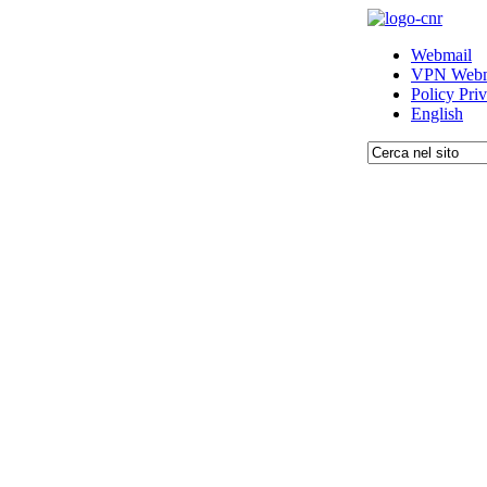
Webmail
VPN Webm
Policy Pri
English