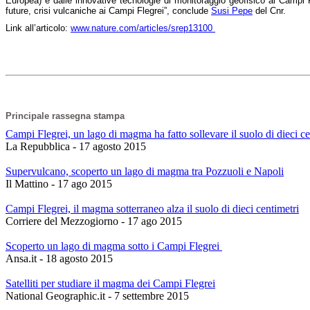
Europea) e dalle innovative tecnologie di monitoraggio geofisico ai Campi F
future, crisi vulcaniche ai Campi Flegrei”, conclude
Susi Pepe
del Cnr.
Link all’articolo:
www.nature.com/articles/srep13100
Principale rassegna stampa
Campi Flegrei, un lago di magma ha fatto sollevare il suolo di dieci c
La Repubblica - 17 agosto 2015
Supervulcano, scoperto un lago di magma tra Pozzuoli e Napoli
Il Mattino - ‎17 ago 2015‎
Campi Flegrei, il magma sotterraneo alza il suolo di dieci centimetri
Corriere del Mezzogiorno - ‎17 ago 2015‎
Scoperto un lago di magma sotto i Campi Flegrei
Ansa.it - 18 agosto 2015
Satelliti per studiare il magma dei Campi Flegrei
National Geographic.it - 7 settembre 2015