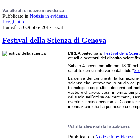
Vai alle altre notizie in evidenza
Pubblicato in
Notizie in evidenza
Leggi tutto...
Lunedì, 30 Ottobre 2017 16:31
Festival della Scienza di Genova
L’IREA partecipa al
Festival della Scie
attuali e scottanti del dibattito scientif
Sabato 4 novembre alle ore 18:00 nel
satellite con un intervento dal titolo “
Spa
La deriva dei continenti, la formazione
scienza che, attraverso lo studio dei 
tecnologico degli ultimi decenni nell’am
vaste, e di avere, così, informazioni pr
del suolo nell’ordine dei centimetri, s
evento sismico occorso a Casamicciola
informazioni, che ha permesso di compren
Vai alle altre notizie in evidenza
Pubblicato in
Notizie in evidenza