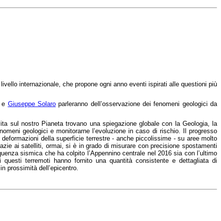
a livello internazionale, che propone ogni anno eventi ispirati alle questioni più
e
Giuseppe Solaro
parleranno dell’osservazione dei fenomeni geologici da
vita sul nostro Pianeta trovano una spiegazione globale con la Geologia, la
meni geologici e monitorarne l’evoluzione in caso di rischio. Il progresso
e deformazioni della superficie terrestre - anche piccolissime - su aree molto
azie ai satelliti, ormai, si è in grado di misurare con precisione spostamenti
quenza sismica che ha colpito l’Appennino centrale nel 2016 sia con l’ultimo
 questi terremoti hanno fornito una quantità consistente e dettagliata di
n prossimità dell’epicentro.