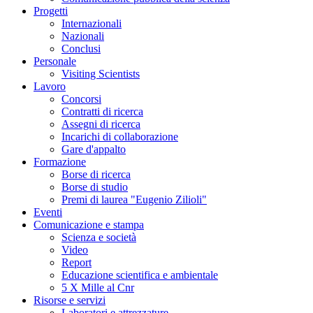
Progetti
Internazionali
Nazionali
Conclusi
Personale
Visiting Scientists
Lavoro
Concorsi
Contratti di ricerca
Assegni di ricerca
Incarichi di collaborazione
Gare d'appalto
Formazione
Borse di ricerca
Borse di studio
Premi di laurea "Eugenio Zilioli"
Eventi
Comunicazione e stampa
Scienza e società
Video
Report
Educazione scientifica e ambientale
5 X Mille al Cnr
Risorse e servizi
Laboratori e attrezzature