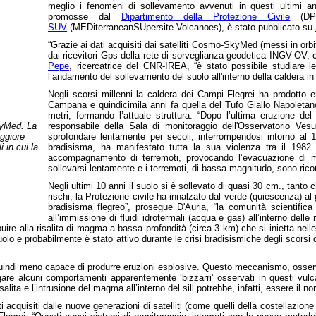
meglio i fenomeni di sollevamento avvenuti in questi ultimi ann
promosse dal
Dipartimento della Protezione Civile
(DPC
SUV
(MEDiterraneanSUpersite Volcanoes), è stato pubblicato su
“Grazie ai dati acquisiti dai satelliti Cosmo-SkyMed (messi in orbit
dai ricevitori Gps della rete di sorveglianza geodetica INGV-OV,
Pepe
, ricercatrice del CNR-IREA, “è stato possibile studiare l
l’andamento del sollevamento del suolo all'interno della caldera in 
Negli scorsi millenni la caldera dei Campi Flegrei ha prodotto er
Campana e quindicimila anni fa quella del Tufo Giallo Napoletano,
metri, formando l’attuale struttura. “Dopo l’ultima eruzione de
kyMed. La
responsabile della Sala di monitoraggio dell'Osservatorio Vesu
aggiore
sprofondare lentamente per secoli, interrompendosi intorno al
 in cui la
bradisisma, ha manifestato tutta la sua violenza tra il 1982 
accompagnamento di terremoti, provocando l’evacuazione di migl
sollevarsi lentamente e i terremoti, di bassa magnitudo, sono rico
Negli ultimi 10 anni il suolo si è sollevato di quasi 30 cm., tant
rischi, la Protezione civile ha innalzato dal verde (quiescenza) al gi
bradisisma flegreo”, prosegue D'Auria, “la comunità scientifica
all’immissione di fluidi idrotermali (acqua e gas) all’interno dell
buire alla risalita di magma a bassa profondità (circa 3 km) che si inietta nell
osuolo e probabilmente è stato attivo durante le crisi bradisismiche degli scor
lo quindi meno capace di produrre eruzioni esplosive. Questo meccanismo, osse
e alcuni comportamenti apparentemente ‘bizzarri’ osservati in questi vulcan
salita e l’intrusione del magma all’interno del sill potrebbe, infatti, essere il no
dati acquisiti dalle nuove generazioni di satelliti (come quelli della costella