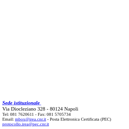
Sede istituzionale
Via Diocleziano 328 - 80124 Napoli
Tel: 081 7620611 - Fax: 081 5705734
Email:
mbox@irea.cnr.it
- Posta Elettronica Certificata (PEC)
protocollo.irea@pec.cnr.it