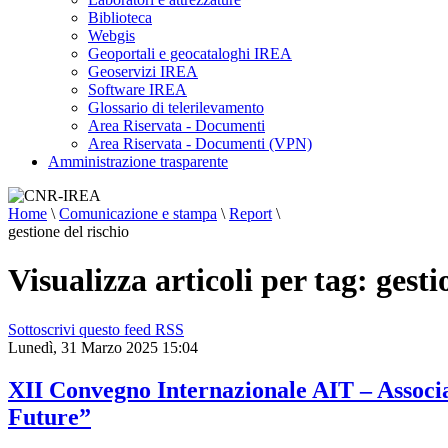
Biblioteca
Webgis
Geoportali e geocataloghi IREA
Geoservizi IREA
Software IREA
Glossario di telerilevamento
Area Riservata - Documenti
Area Riservata - Documenti (VPN)
Amministrazione trasparente
Home
\
Comunicazione e stampa
\
Report
\
gestione del rischio
Visualizza articoli per tag: gesti
Sottoscrivi questo feed RSS
Lunedì, 31 Marzo 2025 15:04
XII Convegno Internazionale AIT – Associa
Future”