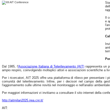
Sia
del
rap
Il 
e a
l'a
pro
Cal
Inv
amb
tem
Per
Dal 1985, l'
Associazione Italiana di Telerilevamento (AIT)
rappresenta un pu
ampio respiro, coinvolgendo molteplici attori e associazioni scientifiche a li
Per i ricercatori, AIT 2025 offre una piattaforma di rilievo per presentare i p
comunità del telerilevamento. Infine, per i decisori nel campo della ges
l'aggiornamento sulle ultime novità nel monitoraggio e nell'analisi ambientale.
Per maggiori informazioni vi invitiamo a consultare il sito internet della conf
http://aitmilan2025.irea.cnr.it/
AIT: