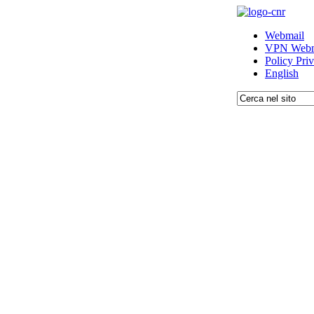
Webmail
VPN Webm
Policy Pri
English