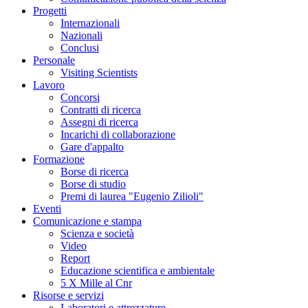
Progetti
Internazionali
Nazionali
Conclusi
Personale
Visiting Scientists
Lavoro
Concorsi
Contratti di ricerca
Assegni di ricerca
Incarichi di collaborazione
Gare d'appalto
Formazione
Borse di ricerca
Borse di studio
Premi di laurea "Eugenio Zilioli"
Eventi
Comunicazione e stampa
Scienza e società
Video
Report
Educazione scientifica e ambientale
5 X Mille al Cnr
Risorse e servizi
Laboratori e attrezzature