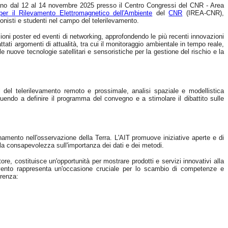
ilano dal 12 al 14 novembre 2025 presso il Centro Congressi del CNR - Area
 per il Rilevamento Elettromagnetico dell'Ambiente
del
CNR
(IREA-CNR),
ionisti e studenti nel campo del telerilevamento.
zioni poster ed eventi di networking, approfondendo le più recenti innovazioni
ttati argomenti di attualità, tra cui il monitoraggio ambientale in tempo reale,
lle nuove tecnologie satellitari e sensoristiche per la gestione del rischio e la
i del telerilevamento remoto e prossimale, analisi spaziale e modellistica
uendo a definire il programma del convegno e a stimolare il dibattito sulle
amento nell'osservazione della Terra. L'AIT promuove iniziative aperte e di
alla consapevolezza sull'importanza dei dati e dei metodi.
tore, costituisce un'opportunità per mostrare prodotti e servizi innovativi alla
o evento rappresenta un'occasione cruciale per lo scambio di competenze e
erenza: