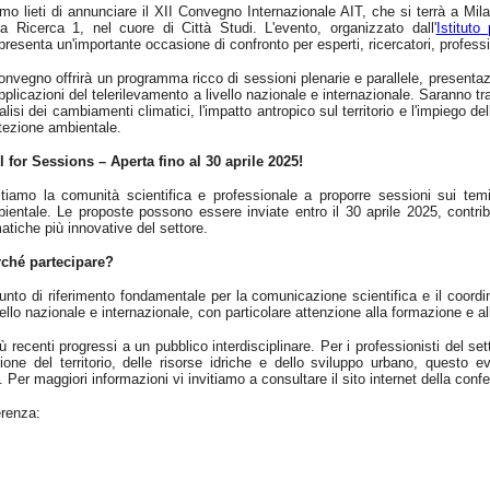
mo lieti di annunciare il XII Convegno Internazionale AIT, che si terrà a M
la Ricerca 1, nel cuore di Città Studi. L'evento, organizzato dall'
Istituto
presenta un'importante occasione di confronto per esperti, ricercatori, profess
convegno offrirà un programma ricco di sessioni plenarie e parallele, presenta
pplicazioni del telerilevamento a livello nazionale e internazionale. Saranno tra
nalisi dei cambiamenti climatici, l'impatto antropico sul territorio e l'impiego de
tezione ambientale.
l for Sessions – Aperta fino al 30 aprile 2025!
itiamo la comunità scientifica e professionale a proporre sessioni sui tem
ientale. Le proposte possono essere inviate entro il 30 aprile 2025, contrib
atiche più innovative del settore.
ché partecipare?
nto di riferimento fondamentale per la comunicazione scientifica e il coordin
vello nazionale e internazionale, con particolare attenzione alla formazione e 
iù recenti progressi a un pubblico interdisciplinare. Per i professionisti del set
tione del territorio, delle risorse idriche e dello sviluppo urbano, quest
 Per maggiori informazioni vi invitiamo a consultare il sito internet della conf
erenza: