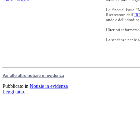
Lo Special Issue “
Ricercatore dell’
IR
onde e dell'idrodina
Ulteriori informazio
La scadenza per le s
Vai alle altre notizie in evidenza
Pubblicato in
Notizie in evidenza
Leggi tutto...