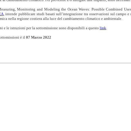
Measuring, Monitoring and Modeling the Ocean Waves: Possible Combined Uses f
EA
, intende pubblicare studi basati sull’integrazione tra osservazioni sul campo e 
mica nella regione costiera alla luce del cambiamento climatico e ambientale.
ni e le istruzioni per la sottomissione sono disponibili a questo
link
.
ottomissioni è il
07 Marzo 2022