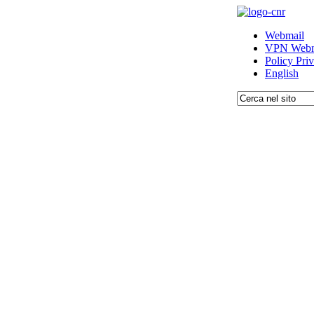
Webmail
VPN Webm
Policy Pri
English