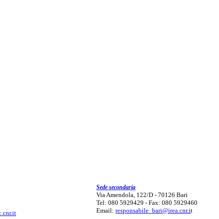
Sede secondaria
Via Amendola, 122/D - 70126 Bari
Tel: 080 5929429 - Fax: 080 5929460
Email:
responsabile_bari@irea.cnr.i
t
.cnr.it