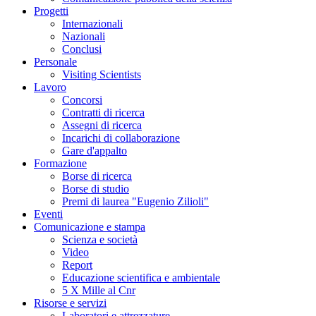
Progetti
Internazionali
Nazionali
Conclusi
Personale
Visiting Scientists
Lavoro
Concorsi
Contratti di ricerca
Assegni di ricerca
Incarichi di collaborazione
Gare d'appalto
Formazione
Borse di ricerca
Borse di studio
Premi di laurea "Eugenio Zilioli"
Eventi
Comunicazione e stampa
Scienza e società
Video
Report
Educazione scientifica e ambientale
5 X Mille al Cnr
Risorse e servizi
Laboratori e attrezzature