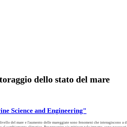
itoraggio dello stato del mare
arine Science and Engineering"
livello del mare e l'aumento delle mareggiate sono fenomeni che interagiscono a di
ate al cambiamento climatico. Per prevenire e/o mitigare tale impatto, sono necessari