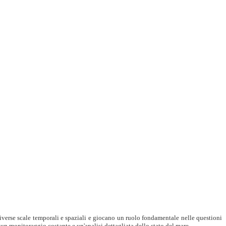
verse scale temporali e spaziali e giocano un ruolo fondamentale nelle questioni
 un monitoraggio costante e un'analisi dettagliata dello stato del mare.