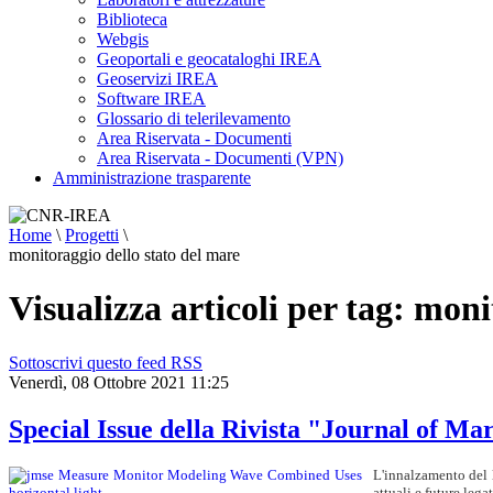
Biblioteca
Webgis
Geoportali e geocataloghi IREA
Geoservizi IREA
Software IREA
Glossario di telerilevamento
Area Riservata - Documenti
Area Riservata - Documenti (VPN)
Amministrazione trasparente
Home
\
Progetti
\
monitoraggio dello stato del mare
Visualizza articoli per tag: mon
Sottoscrivi questo feed RSS
Venerdì, 08 Ottobre 2021 11:25
Special Issue della Rivista "Journal of M
L'innalzamento del 
attuali e future leg