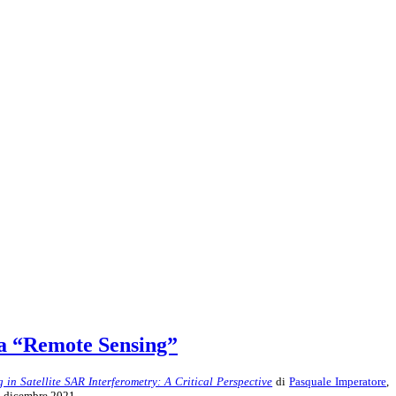
ica “Remote Sensing”
n Satellite SAR Interferometry: A Critical Perspective
di
Pasquale Imperatore
,
a dicembre 2021.