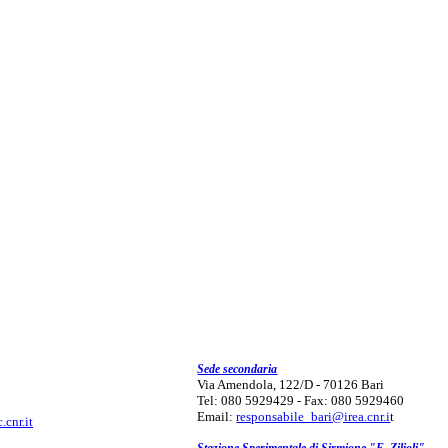
Sede secondaria
Via Amendola, 122/D - 70126 Bari
Tel: 080 5929429 - Fax: 080 5929460
Email:
responsabile_bari@irea.cnr.i
t
.cnr.it