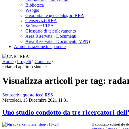
Biblioteca
Webgis
Geoportali e geocataloghi IREA
Geoservizi IREA
Software IREA
Glossario di telerilevamento
Area Riservata - Documenti
Area Riservata - Documenti (VPN)
Amministrazione trasparente
Home
\
Progetti
\
Conclusi
\
radar ad apertura sintetica
Visualizza articoli per tag: rada
Sottoscrivi questo feed RSS
Mercoledì, 15 Dicembre 2021 11:31
Uno studio condotto da tre ricercatori dell
Il comitato editoriale d
Antonio Pepe
ed
Eugeni