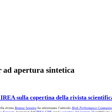
r ad apertura sintetica
’IREA sulla copertina della rivista scientif
ella rivista
Remote Sensing
ha selezionato l’articolo
High Performance Computing i
o Sansosti
, ricercatori dell’
IREA-CNR
, per la
copertina del numero 23
pubblicato 