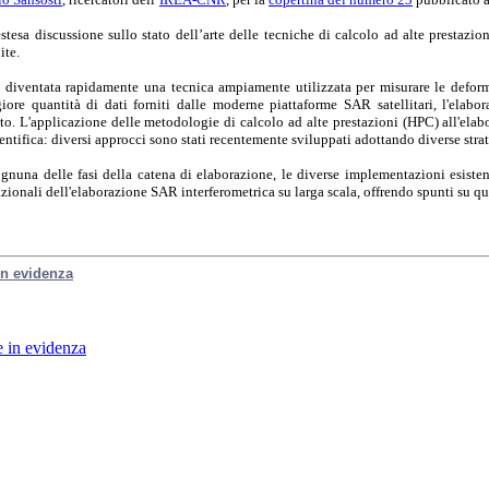
tesa discussione sullo stato dell’arte delle tecniche di calcolo ad alte prestazio
ite.
 diventata rapidamente una tecnica ampiamente utilizzata per misurare le deformaz
ore quantità di dati forniti dalle moderne piattaforme SAR satellitari, l'elabor
o. L'applicazione delle metodologie di calcolo ad alte prestazioni (HPC) all'el
entifica: diversi approcci sono stati recentemente sviluppati adottando diverse stra
gnuna delle fasi della catena di elaborazione, le diverse implementazioni esistenti, 
zionali dell'elaborazione SAR interferometrica su larga scala, offrendo spunti su qu
 in evidenza
e in evidenza