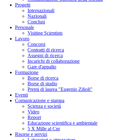
Progetti
Internazionali
Nazionali
Conclusi
Personale
Visiting Scientists
Lavoro
Concorsi
Contratti di ricerca
Assegni di ricerca
Incarichi di collaborazione
Gare d'appalto
Formazione
Borse di ricerca
Borse di studio
Premi di laurea "Eugenio Zilioli"
Eventi
Comunicazione e stampa
Scienza e società
Video
Report
Educazione scientifica e ambientale
5 X Mille al Cnr
Risorse e servizi
Laboratori e attrezzature