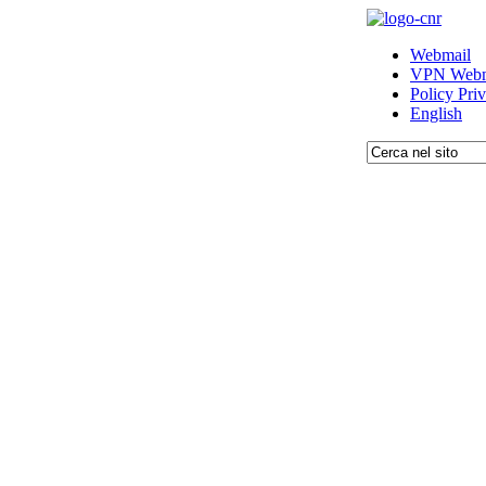
Webmail
VPN Webm
Policy Pri
English