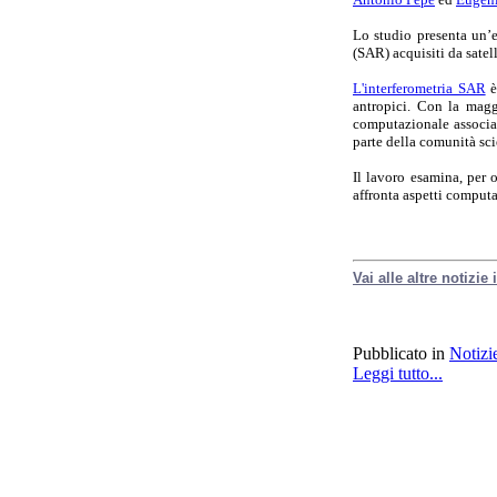
Lo studio presenta un’es
(SAR) acquisiti da satell
L'interferometria SAR
è
antropici. Con la maggi
computazionale associat
parte della comunità sci
Il lavoro esamina, per o
affronta aspetti computa
Vai alle altre notizie
Pubblicato in
Notizi
Leggi tutto...