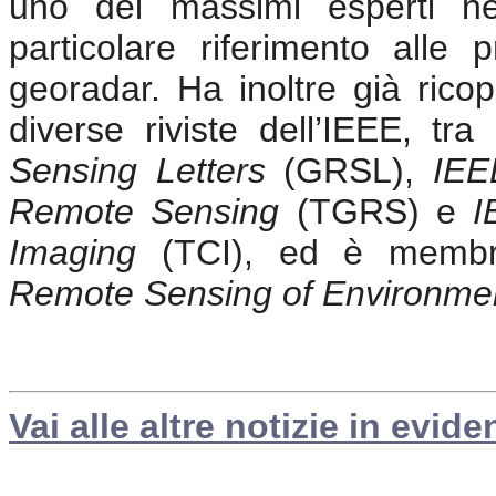
uno dei massimi esperti n
particolare riferimento alle 
georadar. Ha inoltre già ricop
diverse riviste dell’IEEE, tr
Sensing Letters
(GRSL),
IEE
Remote Sensing
(TGRS) e
I
Imaging
(TCI), ed è membro d
Remote Sensing of Environme
Vai alle altre notizie in evide