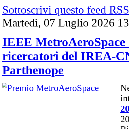
Sottoscrivi questo feed RS
Martedì, 07 Luglio 2026 1
IEEE MetroAeroSpace 2
ricercatori del IREA-CN
Parthenope
N
i
2
2