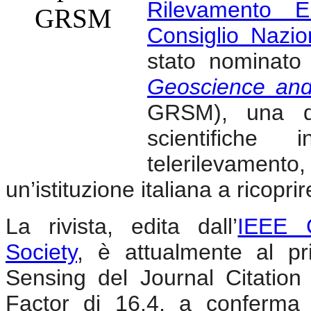
Rilevamento El
Consiglio Nazio
stato nominat
Geoscience an
GRSM), una del
scientifiche 
telerilevamento,
un’istituzione italiana a ricopri
La rivista, edita dall’
IEEE 
Society
, è attualmente al p
Sensing del Journal Citatio
Factor di 16.4, a conferma