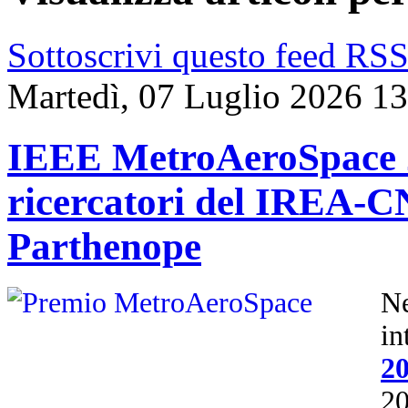
Sottoscrivi questo feed RS
Martedì, 07 Luglio 2026 1
IEEE MetroAeroSpace 2
ricercatori del IREA-CN
Parthenope
N
i
2
2