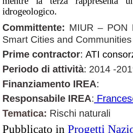
mentre la terza rappresenta u
idrogeologico.
Committente:
MIUR – PON Ri
Smart Cities and Communities
Prime contractor
:
ATI consor
Periodo di attività
:
2014 -201
Finanziamento IREA
:
Responsabile IREA
:
Francesc
Tematica:
Rischi naturali
Pubblicato in
Progetti Nazi