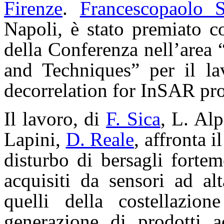
Firenze
.
Francescopaolo S
Napoli, è stato premiato c
della Conferenza nell’area
and Techniques” per il la
decorrelation for InSAR pr
Il lavoro, di
F. Sica
, L. Al
Lapini,
D. Reale
, affronta i
disturbo di bersagli forteme
acquisiti da sensori ad a
quelli della costella
generazione di prodotti 