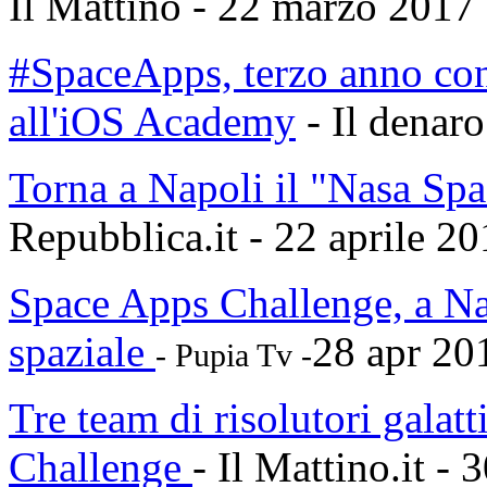
Il Mattino - 22 marzo 2017
#SpaceApps, terzo anno con
all'iOS Academy
- Il denaro
Torna a Napoli il "Nasa Sp
Repubblica.it - 22 aprile 2
Space Apps Challenge, a Nap
spaziale
28 apr 2
- Pupia Tv -
Tre team di risolutori galat
Challenge
- Il Mattino.it - 