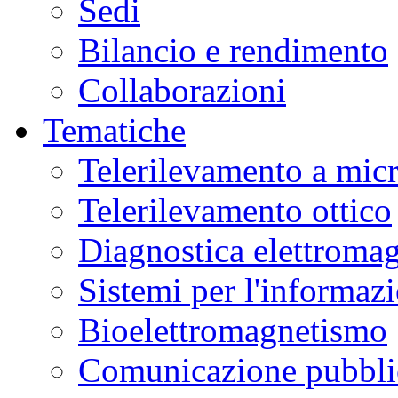
Sedi
Bilancio e rendimento
L’iscrizione
Collaborazioni
è
assolutamente
gratuita
Tematiche
e
aperta
a
Telerilevamento a mic
tutti.
Telerilevamento ottico
Diagnostica elettromag
Sistemi per l'informaz
Bioelettromagnetismo
Comunicazione pubblic