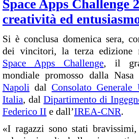
Space Apps Challenge 2
creatività ed entusiasmo
Si è conclusa domenica sera, c
dei vincitori, la terza edizione
Space Apps Challenge
, il gr
mondiale promosso dalla Nasa
Napoli
dal
Consolato Generale
Italia
, dal
Dipartimento di Ingegne
Federico II
e
dall’
IREA-CNR
.
«I ragazzi sono stati bravissim