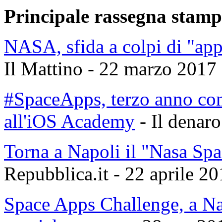
Principale rassegna stam
NASA, sfida a colpi di "app
Il Mattino - 22 marzo 2017
#SpaceApps, terzo anno con
all'iOS Academy
- Il denaro
Torna a Napoli il "Nasa Sp
Repubblica.it - 22 aprile 2
Space Apps Challenge, a Nap