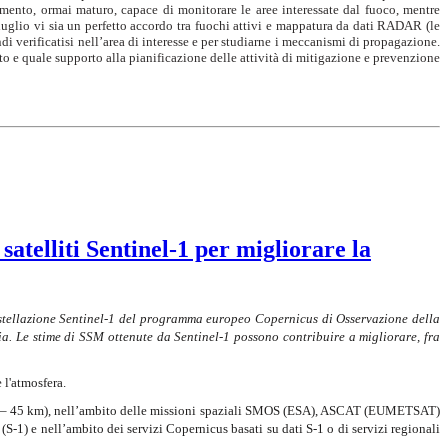
mento, ormai maturo, capace di monitorare le aree interessate dal fuoco, mentre
 luglio vi sia un perfetto accordo tra fuochi attivi e mappatura da dati RADAR (le
ndi verificatisi nell’area di interesse e per studiarne i meccanismi di propagazione.
to e quale supporto alla pianificazione delle attività di mitigazione e prevenzione
 satelliti Sentinel-1 per migliorare la
costellazione Sentinel-1 del programma europeo Copernicus di Osservazione della
ia. Le stime di SSM ottenute da Sentinel-1 possono contribuire a migliorare, fra
 l'atmosfera.
e., 25 – 45 km), nell’ambito delle missioni spaziali SMOS (ESA), ASCAT (EUMETSAT)
S-1) e nell’ambito dei servizi Copernicus basati su dati S-1 o di servizi regionali