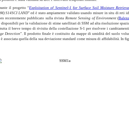
rante il progetto “
Exploitation of Sentinel-1 for Surface Soil Moisture Retrieva
SEOM) S14SCI LAND
” ed è stato ampiamente validato usando misure in situ di reti i
oro recentemente pubblicato sulla rivista
Remote Sensing of Environment
(
Balenz
e disponibili per la validazione di stime satellitari di SSM ad alta risoluzione sp
sfrutta il breve tempo di rivisita della costellazione S-1 per risolvere i cambiam
ge Detection
”. Il prodotto finale è costituito da mappe di umidità del suolo volu
 associata quella della sua deviazione standard come misura di affidabilità. In fi