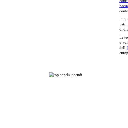
conti
bacin
confe
In qu
patri
di di
Le te
e val
dell’
europ