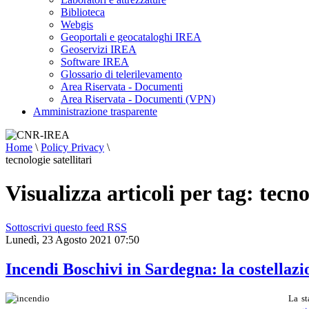
Biblioteca
Webgis
Geoportali e geocataloghi IREA
Geoservizi IREA
Software IREA
Glossario di telerilevamento
Area Riservata - Documenti
Area Riservata - Documenti (VPN)
Amministrazione trasparente
Home
\
Policy Privacy
\
tecnologie satellitari
Visualizza articoli per tag: tecno
Sottoscrivi questo feed RSS
Lunedì, 23 Agosto 2021 07:50
Incendi Boschivi in Sardegna: la costellaz
La st