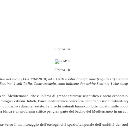
Figura 1a
Figura 1b
tà del suolo (14-19/04/2018) ad 1 km di risoluzione spaziale (Figura 1a) e sua d
 Sentinel-1 sull’Italia. Come esempio, sono indicate due orbite Sentinel-1 che com
a del Mediterraneo, che è un’area di grande interesse scientifico e socio-economico
orologici estremi. Infatti, l’area mediterranea concentra importanti rischi naturali l
ndi boschivi durante l'estate. Tali rischi naturali hanno un forte impatto sulle popo
sorsa idrica è un problema critico per gran parte del bacino del Mediterraneo in un 
ente verso il monitoraggio dell’eterogeneità spazio/temporale dell’umidità del suo