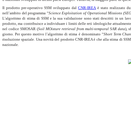
Il prodotto pre-operativo SSM sviluppato dal
CNR-IREA
è stato realizzato du
nell’ambito del programma “
Science Exploitation of Operational Missions (
L’algoritmo di stima di SSM e la sua validazione sono stati descritti in un lav
prodotto, ma contribuisce a individuare i limiti delle reti idrologiche attualment
nel codice SMOSAR (
Soil MOisture retrieval from multi-temporal SAR data
), 
giorno. Per questo motivo l’algoritmo di stima è denominato “
Short Term Chan
risoluzione spaziale. Una novità del prodotto CNR-IREA è che alla stima di SSM è
nazionale.