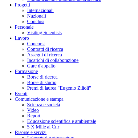
Progetti
Internazionali
Nazionali
Conclusi
Personale
Visiting Scientists
Lavoro
Concorsi
Contratti di ricerca
Assegni di ricerca
Incarichi di collaborazione
Gare d'appalto
Formazione
Borse di ricerca
Borse di studio
Premi di laurea "Eugenio Zilioli"
Eventi
Comunicazione e stampa
Scienza e società
Video
Report
Educazione scientifica e ambientale
5 X Mille al Cnr
Risorse e servizi
Laboratori e attrezzature