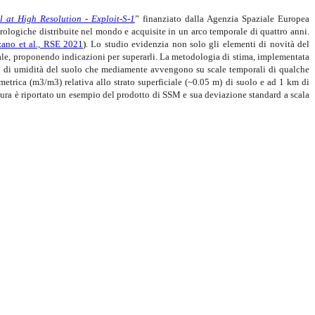
l at High Resolution - Exploit-S-1
” finanziato dalla Agenzia Spaziale Europea
drologiche distribuite nel mondo e acquisite in un arco temporale di quattro anni.
ano et al., RSE 2021
).
Lo studio evidenzia non solo gli elementi di novità del
aziale, proponendo indicazioni per superarli. La metodologia di stima, implementata
enti di umidità del suolo che mediamente avvengono su scale temporali di qualche
metrica (m3/m3) relativa allo strato superficiale (~0.05 m) di suolo e ad 1 km di
gura è riportato un esempio del prodotto di SSM e sua deviazione standard a scala