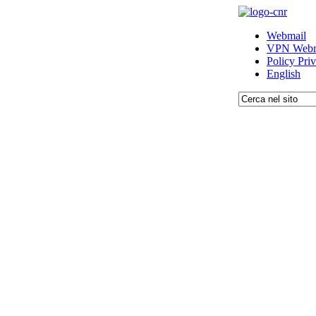
Webmail
VPN Webm
Policy Pri
English