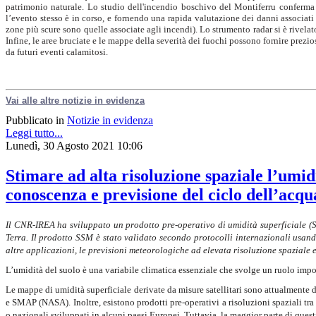
patrimonio naturale. Lo studio dell'incendio boschivo del Montiferru conferma 
l’evento stesso è in corso, e fornendo una rapida valutazione dei danni associati
zone più scure sono quelle associate agli incendi). Lo strumento radar si è rivelato
Infine, le aree bruciate e le mappe della severità dei fuochi possono fornire prez
da futuri eventi calamitosi.
Vai alle altre notizie in evidenza
Pubblicato in
Notizie in evidenza
Leggi tutto...
Lunedì, 30 Agosto 2021 10:06
Stimare ad alta risoluzione spaziale l’umidit
conoscenza e previsione del ciclo dell’acqu
Il CNR-IREA ha sviluppato un prodotto pre-operativo di umidità superficiale (S
Terra. Il prodotto SSM è stato validato secondo protocolli internazionali usand
altre applicazioni, le previsioni meteorologiche ad elevata risoluzione spaziale e 
L’umidità del suolo è una variabile climatica essenziale che svolge un ruolo import
Le mappe di umidità superficiale derivate da misure satellitari sono attualmente
e SMAP (NASA). Inoltre, esistono prodotti pre-operativi a risoluzioni spaziali tra
o nazionali sviluppati in alcuni paesi Europei. Tuttavia, la maggior parte di questi 