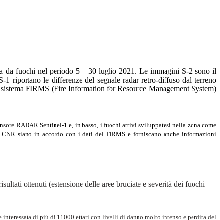
orsa da fuochi nel periodo 5 – 30 luglio 2021. Le immagini S-2 sono il
-1 riportano le differenze del segnale radar retro-diffuso dal terreno
i dal sistema FIRMS (Fire Information for Resource Management System)
sensore RADAR Sentinel-1 e, in basso, i fuochi attivi sviluppatesi nella zona come
del CNR siano in accordo con i dati del FIRMS e forniscano anche informazioni
risultati ottenuti (estensione delle aree bruciate e severità dei fuochi
ie interessata di più di 11000 ettari con livelli di danno molto intenso e perdita del