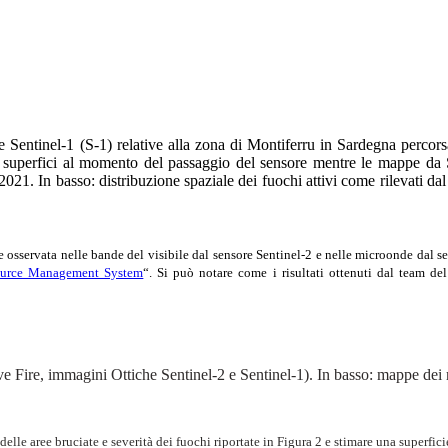
) e Sentinel-1 (S-1) relative alla zona di Montiferru in Sardegna perc
le superfici al momento del passaggio del sensore mentre le mappe da S
 2021. In basso: distribuzione spaziale dei fuochi attivi come rilevat
me osservata nelle bande del visibile dal sensore Sentinel-2 e nelle microonde dal 
source Management System
“. Si può notare come i risultati ottenuti dal team 
Active Fire, immagini Ottiche Sentinel-2 e Sentinel-1). In basso: mappe dei 
 delle aree bruciate e severità dei fuochi riportate in Figura 2 e stimare una superfic