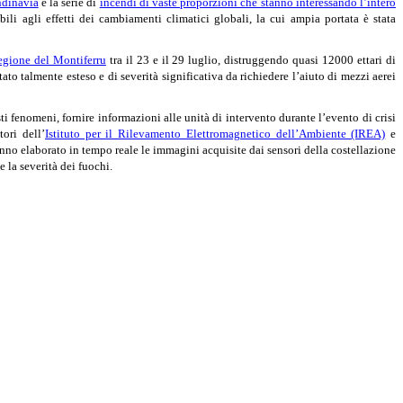
ndinavia
e la serie di
incendi di vaste proporzioni che stanno interessando l’intero
bili agli effetti dei cambiamenti climatici globali, la cui ampia portata è stata
egione del Montiferru
tra il 23 e il 29 luglio, distruggendo quasi 12000 ettari di
ato talmente esteso e di severità significativa da richiedere l’aiuto di mezzi aerei
 fenomeni, fornire informazioni alle unità di intervento durante l’evento di crisi
tori dell’
Istituto per il Rilevamento Elettromagnetico dell’Ambiente (IREA)
e
no elaborato in tempo reale le immagini acquisite dai sensori della costellazione
e la severità dei fuochi.