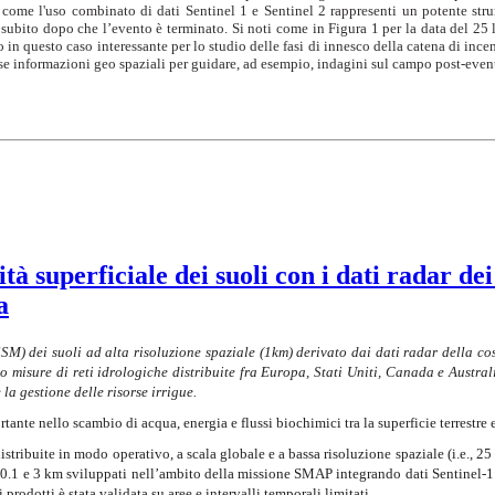
come l'uso combinato di dati Sentinel 1 e Sentinel 2 rappresenti un potente stru
 subito dopo che l’evento è terminato. Si noti come in Figura 1 per la data del 25
 in questo caso interessante per lo studio delle fasi di innesco della catena di ince
iose informazioni geo spaziali per guidare, ad esempio, indagini sul campo post-even
à superficiale dei suoli con i dati radar dei
a
SM) dei suoli ad alta risoluzione spaziale (1km) derivato dai dati radar della 
o misure di reti idrologiche distribuite fra Europa, Stati Uniti, Canada e Austral
la gestione delle risorse irrigue.
ante nello scambio di acqua, energia e flussi biochimici tra la superficie terrestre e
 distribuite in modo operativo, a scala globale e a bassa risoluzione spaziale (i.
 0.1 e 3 km sviluppati nell’ambito della missione SMAP integrando dati Sentinel-1 (
prodotti è stata validata su aree e intervalli temporali limitati.