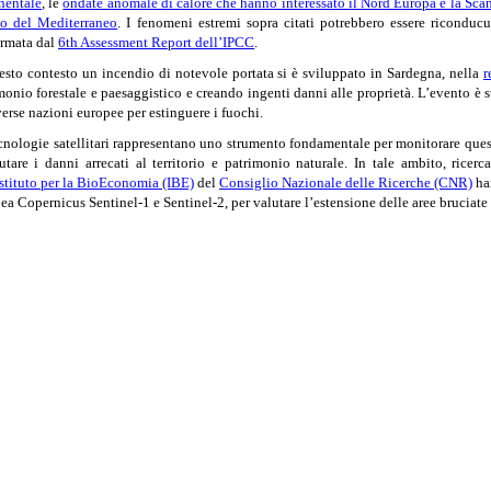
nentale
, le
ondate anomale di calore che hanno interessato il Nord Europa e la Sca
o del Mediterraneo
. I fenomeni estremi sopra citati potrebbero essere riconducu
rmata dal
6th Assessment Report dell’IPCC
.
esto contesto un incendio di notevole portata si è sviluppato in Sardegna, nella
r
monio forestale e paesaggistico e creando ingenti danni alle proprietà. L’evento è st
verse nazioni europee per estinguere i fuochi.
cnologie satellitari rappresentano uno strumento fondamentale per monitorare questi
utare i danni arrecati al territorio e patrimonio naturale. In tale ambito, ricerca
Istituto per la BioEconomia (IBE)
del
Consiglio Nazionale delle Ricerche (CNR)
han
ea Copernicus Sentinel-1 e
Sentinel-
2, per valutare l’estensione delle aree bruciate 