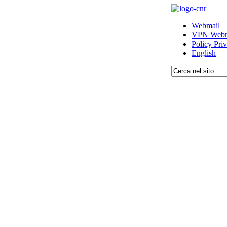
Webmail
VPN Webm
Policy Pri
English