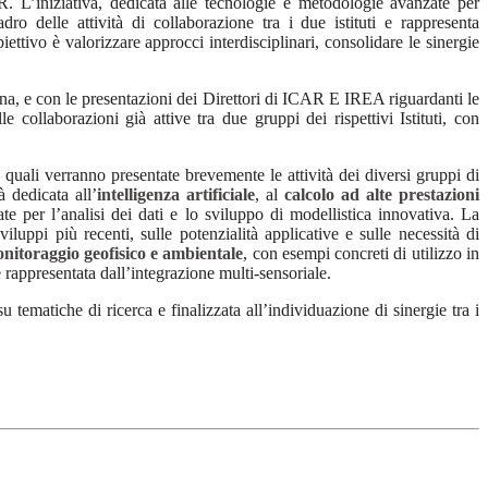
 L’iniziativa, dedicata alle tecnologie e metodologie avanzate per
dro delle attività di collaborazione tra i due istituti e rappresenta
tivo è valorizzare approcci interdisciplinari, consolidare le sinergie
na, e con le presentazioni dei Direttori di ICAR E IREA riguardanti le
e collaborazioni già attive tra due gruppi dei rispettivi Istituti, con
 quali verranno presentate brevemente le attività dei diversi gruppi di
à dedicata all’
intelligenza artificiale
, al
calcolo ad alte prestazioni
e per l’analisi dei dati e lo sviluppo di modellistica innovativa. La
viluppi più recenti, sulle potenzialità applicative e sulle necessità di
nitoraggio geofisico e ambientale
, con esempi concreti di utilizzo in
 è rappresentata dall’integrazione multi-sensoriale.
 tematiche di ricerca e finalizzata all’individuazione di sinergie tra i