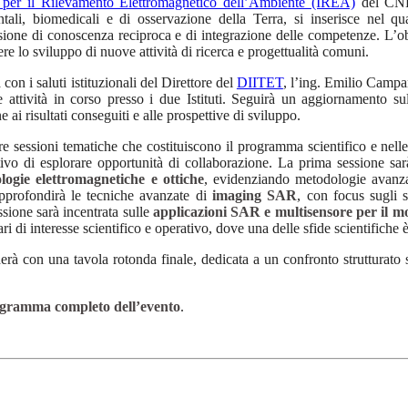
to per il Rilevamento Elettromagnetico dell’Ambiente (IREA)
del CNR.
tali, biomedicali e di osservazione della Terra, si inserisce nel qua
ione di conoscenza reciproca e di integrazione delle competenze. L’obiet
re lo sviluppo di nuove attività di ricerca e progettualità comuni.
 con i saluti istituzionali del Direttore del
DIITET
, l’ing. Emilio Campa
e attività in corso presso i due Istituti. Seguirà un aggiornamento sull
e ai risultati conseguiti e alle prospettive di sviluppo.
re sessioni tematiche che costituiscono il programma scientifico e nelle
ttivo di esplorare opportunità di collaborazione. La prima sessione sar
ologie elettromagnetiche e ottiche
, evidenziando metodologie avanzat
pprofondirà le tecniche avanzate di
imaging SAR
, con focus sugli s
ssione sarà incentrata sulle
applicazioni SAR e multisensore per il mo
ari di interesse scientifico e operativo, dove una delle sfide scientifiche
rà con una tavola rotonda finale, dedicata a un confronto strutturato su
gramma completo dell’evento
.