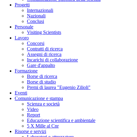
Progetti
Internazionali
Nazionali
Conclusi
Personale
Visiting Scientists
Lavoro
Concorsi
Contratti di ricerca
Assegni di ricerca
Incarichi di collaborazione
Gare d'appalto
Formazione
Borse di ricerca
Borse di studio
Premi di laurea "Eugenio Zilioli"
Eventi
Comunicazione e stampa
Scienza e società
Video
Report
Educazione scientifica e ambientale
5 X Mille al Cnr
Risorse e servizi
Laboratori e attrezzature