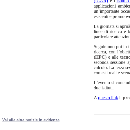
(ICAR)
e l’
Istitu
applicazioni ambien
un’importante occas
esistenti e promuove
La giornata si aprirà
linee di ricerca e l
particolare attenzion
Seguiranno poi in t
ricerca, con l’obie
(HPC)
e alle
tecn
seconda sessione a
calcolo. La terza se
contesti reali e scen
L’evento si conclude
due istituti.
A
questo link
il
pro
Vai alle altre notizie in evidenza