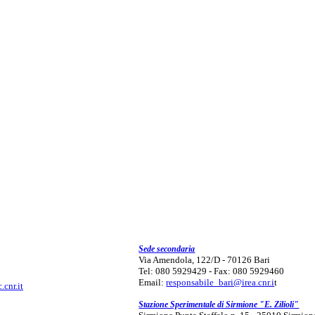
Sede secondaria
Via Amendola, 122/D - 70126 Bari
Tel: 080 5929429 - Fax: 080 5929460
Email:
responsabile_bari@irea.cnr.i
t
.cnr.it
Stazione Sperimentale di Sirmione "E. Zilioli"