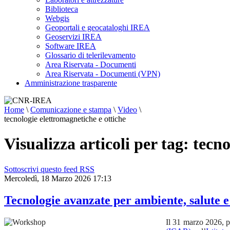
Biblioteca
Webgis
Geoportali e geocataloghi IREA
Geoservizi IREA
Software IREA
Glossario di telerilevamento
Area Riservata - Documenti
Area Riservata - Documenti (VPN)
Amministrazione trasparente
Home
\
Comunicazione e stampa
\
Video
\
tecnologie elettromagnetiche e ottiche
Visualizza articoli per tag: tecn
Sottoscrivi questo feed RSS
Mercoledì, 18 Marzo 2026 17:13
Tecnologie avanzate per ambiente, salute 
Il 31 marzo 2026, pr