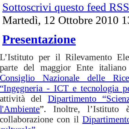
Sottoscrivi questo feed RS
Martedì, 12 Ottobre 2010 1
Presentazione
L’Istituto per il Rilevamento El
parte del maggior Ente italiano 
Consiglio Nazionale delle Rice
“Ingegneria - ICT e tecnologia pe
attività del
Dipartimento “Scien
l'Ambiente
”.
Inoltre, l’Istitut
collaborazione con il
Dipartiment