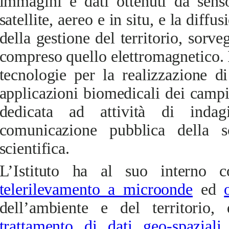
immagini e dati ottenuti da senso
satellite, aereo e in situ, e la diffu
della gestione del territorio, sorve
compreso quello elettromagnetico. 
tecnologie per la realizzazione di
applicazioni biomedicali dei campi
dedicata ad attività di indag
comunicazione pubblica della s
scientifica.
L’Istituto ha al suo interno c
telerilevamento a microonde
ed
dell’ambiente e del territorio,
trattamento di dati geo-spaziali
,