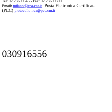
Tel: 02 23699545 - Fax: 02 23699300
- Posta Elettronica Certificata
Email:
milano@irea.cnr.it
(PEC)
protocollo.irea@pec.cnr.it
030916556