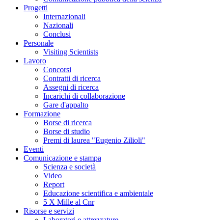
Progetti
Internazionali
Nazionali
Conclusi
Personale
Visiting Scientists
Lavoro
Concorsi
Contratti di ricerca
Assegni di ricerca
Incarichi di collaborazione
Gare d'appalto
Formazione
Borse di ricerca
Borse di studio
Premi di laurea "Eugenio Zilioli"
Eventi
Comunicazione e stampa
Scienza e società
Video
Report
Educazione scientifica e ambientale
5 X Mille al Cnr
Risorse e servizi
Laboratori e attrezzature