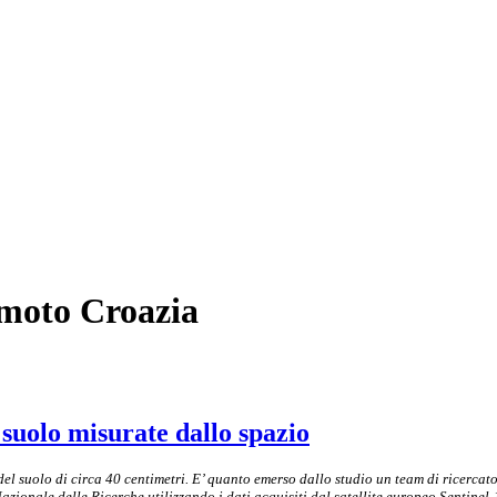
remoto Croazia
suolo misurate dallo spazio
l suolo di circa 40 centimetri. E’ quanto emerso dallo studio un team di ricercato
azionale delle Ricerche utilizzando i dati acquisiti dal satellite europeo Sentinel-