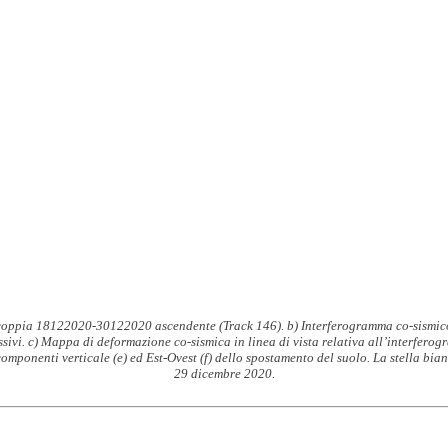
a coppia 18122020-30122020 ascendente (Track 146). b) Interferogramma co-sismic
essivi. c) Mappa di deformazione co-sismica in linea di vista relativa all’interfer
omponenti verticale (e) ed Est-Ovest (f) dello spostamento del suolo. La stella bia
29 dicembre 2020.