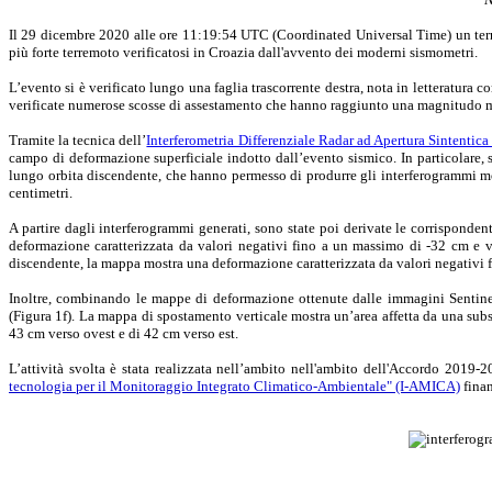
Il 29 dicembre 2020 alle ore 11:19:54 UTC (Coordinated Universal Time) un terremot
più forte terremoto verificatosi in Croazia dall'avvento dei moderni sismometri.
L’evento si è verificato lungo una faglia trascorrente destra, nota in letteratura c
verificate numerose scosse di assestamento che hanno raggiunto una magnitudo m
Tramite la tecnica dell’
Interferometria Differenziale Radar ad Apertura Sintentic
campo di deformazione superficiale indotto dall’evento sismico. In particolare, s
lungo orbita discendente, che hanno permesso di produrre gli interferogrammi mos
centimetri.
A partire dagli interferogrammi generati, sono state poi derivate le corrispond
deformazione caratterizzata da valori negativi fino a un massimo di -32 cm e va
discendente, la mappa mostra una deformazione caratterizzata da valori negativi f
Inoltre, combinando le mappe di deformazione ottenute dalle immagini Sentinel-1
(Figura 1f). La mappa di spostamento verticale mostra un’area affetta da una su
43 cm verso ovest e di 42 cm verso est.
L’attività svolta è stata realizzata nell’ambito nell'ambito dell'Accordo 2019
tecnologia per il Monitoraggio Integrato Climatico-Ambientale" (I-AMICA)
finan