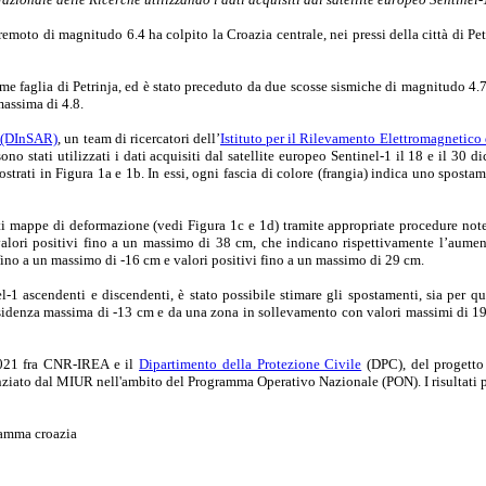
o di magnitudo 6.4 ha colpito la Croazia centrale, nei pressi della città di Petrin
ome faglia di Petrinja, ed è stato preceduto da due scosse sismiche di magnitudo 4.7 
assima di 4.8.
a (DInSAR)
, un team di ricercatori dell’
Istituto per il Rilevamento Elettromagnetico
ono stati utilizzati i dati acquisiti dal satellite europeo Sentinel-1 il 18 e il 
trati in Figura 1a e 1b. In essi, ogni fascia di colore (frangia) indica uno sposta
enti mappe di deformazione (vedi Figura 1c e 1d) tramite appropriate procedure no
lori positivi fino a un massimo di 38 cm, che indicano rispettivamente l’aumento
ino a un massimo di -16 cm e valori positivi fino a un massimo di 29 cm.
 ascendenti e discendenti, è stato possibile stimare gli spostamenti, sia per qu
bsidenza massima di -13 cm e da una zona in sollevamento con valori massimi di 1
-2021 fra CNR-IREA e il
Dipartimento della Protezione Civile
(DPC), del progett
ziato dal MIUR nell'ambito del Programma Operativo Nazionale (PON). I risultati 