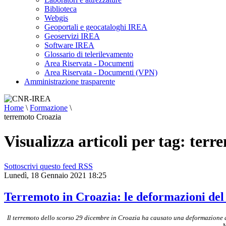
Biblioteca
Webgis
Geoportali e geocataloghi IREA
Geoservizi IREA
Software IREA
Glossario di telerilevamento
Area Riservata - Documenti
Area Riservata - Documenti (VPN)
Amministrazione trasparente
Home
\
Formazione
\
terremoto Croazia
Visualizza articoli per tag: ter
Sottoscrivi questo feed RSS
Lunedì, 18 Gennaio 2021 18:25
Terremoto in Croazia: le deformazioni del 
Il terremoto dello scorso 29 dicembre in Croazia ha causato una deformazione de
N