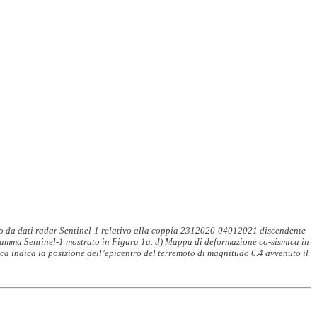
o da dati radar Sentinel-1 relativo alla coppia 2312020-04012021 discendente
ogramma Sentinel-1 mostrato in Figura 1a. d) Mappa di deformazione co-sismica in
nca indica la posizione dell’epicentro del terremoto di magnitudo 6.4 avvenuto il