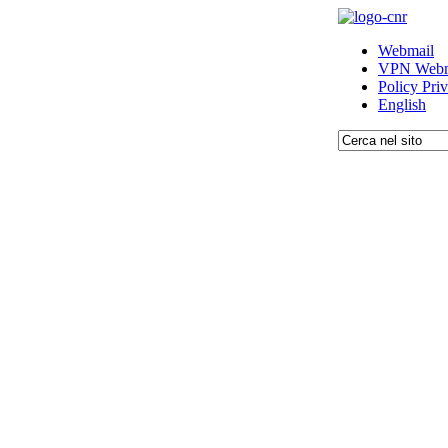
Webmail
VPN Webm
Policy Pri
English