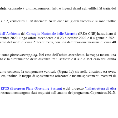
ja, causando 7 vittime, numerosi feriti e ingenti danni agli edifici. Si tratta del
e 5.2, verificatesi il 28 dicembre. Nelle ore e nei giorni successivi si sono inoltre
 dell’Ambiente
del
Consiglio Nazionale delle Ricerche
(IREA-CNR) ha studiato il
30 dicembre 2020 lungo orbita ascendente e il 23 dicembre 2020 e il 4 gennaio 2021
mento del suolo di circa 2.8 centimetri, con una deformazione massima di circa 40
te come
phase unwrapping.
Nel caso dell’orbita ascendente, la mappa mostra una
 e la diminuzione della distanza tra il sensore e il suolo. Nel caso dell’orbita
anto concerne la componente verticale (Figura 1e), sia nella direzione est-ovest
9 cm; inoltre, la mappa di spostamento orizzontale mostra spostamenti massimi di
o
EPOS (European Plate Observing System)
e del progetto
"Infrastruttura di Alta
presentati contengono dati acquisiti nell’ambito del programma Copernicus 2015.