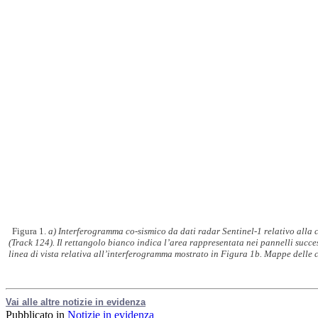
Figura 1.
a) Interferogramma co-sismico da dati radar Sentinel-1 relativo all
(Track 124). Il rettangolo bianco indica l’area rappresentata nei pannelli succ
linea di vista relativa all’interferogramma mostrato in Figura 1b. Mappe delle c
Vai alle altre notizie in evidenza
Pubblicato in
Notizie in evidenza