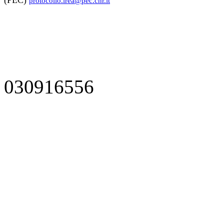
(PEC)
protocollo.irea@pec.cnr.it
030916556