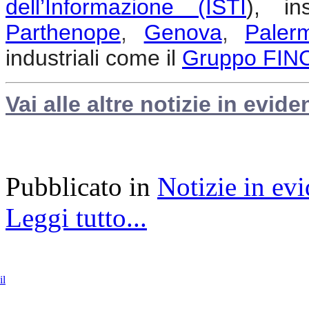
dell’Informazione (ISTI
), i
Parthenope
,
Genova
,
Paler
industriali come il
Gruppo FIN
Vai alle altre notizie in evide
Pubblicato in
Notizie in ev
Leggi tutto...
il