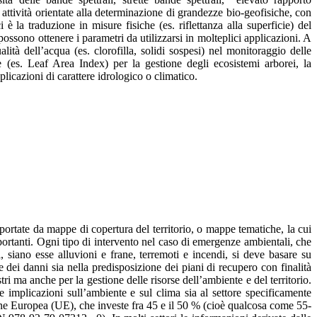
ttività orientate alla determinazione di grandezze bio-geofisiche, con
è la traduzione in misure fisiche (es. riflettanza alla superficie) del
i possono ottenere i parametri da utilizzarsi in molteplici applicazioni. A
lità dell’acqua (es. clorofilla, solidi sospesi) nel monitoraggio delle
one (es. Leaf Area Index) per la gestione degli ecosistemi arborei, la
licazioni di carattere idrologico o climatico.
portate da mappe di copertura del territorio, o mappe tematiche, la cui
mportanti. Ogni tipo di intervento nel caso di emergenze ambientali, che
 siano esse alluvioni e frane, terremoti e incendi, si deve basare su
 dei danni sia nella predisposizione dei piani di recupero con finalità
ri ma anche per la gestione delle risorse dell’ambiente e del territorio.
e implicazioni sull’ambiente e sul clima sia al settore specificamente
one Europea (UE), che investe fra 45 e il 50 % (cioè qualcosa come 55-