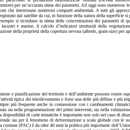
rumore) per un’accurata stima dei parametri. Ad oggi sono numerose le a
ioni che interessano numerosi comparti ambientali. A tutti gli approcci 
egistrato dal satellite da cui, in funzione della natura della superficie s
’esempio si ricordano la stima delle concentrazioni dei parametri di qua
i lacustri e marine, il calcolo d’indicatori strutturali della vegetazi
zione della proprietà della copertura nevosa (albedo, grain-size) per app
tione e pianificazione del territorio e dell’ambiente possono essere sup
ttività tipica del telerilevamento e forse una delle più diffuse e più i
empre più frequente anche in connessione con i cambiamenti climatici,
nata sia nella programmazione dei primi interventi, sia nella valutazione
 disponibilità di carte tematiche è importante non solo nel caso di disast
restale sia per il fenomeno di deforestazione a scala globale con le su
ola comune (PAC) è da oltre 40 anni la politica più importante dell’Uni