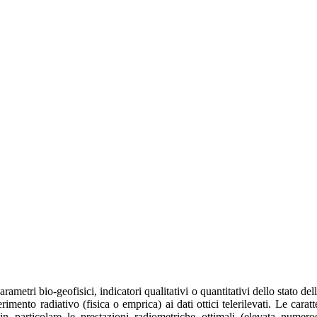
rametri bio-geofisici, indicatori qualitativi o quantitativi dello stato d
erimento radiativo (fisica o emprica) ai dati ottici telerilevati. Le caratte
in particolare le prestazioni radiometriche ottimali (elevata numeros