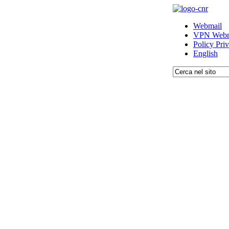
Webmail
VPN Webm
Policy Pri
English