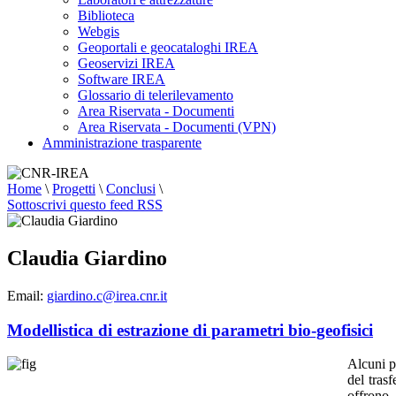
Biblioteca
Webgis
Geoportali e geocataloghi IREA
Geoservizi IREA
Software IREA
Glossario di telerilevamento
Area Riservata - Documenti
Area Riservata - Documenti (VPN)
Amministrazione trasparente
Home
\
Progetti
\
Conclusi
\
Sottoscrivi questo feed RSS
Claudia Giardino
Email:
giardino.c@irea.cnr.it
Modellistica di estrazione di parametri bio-geofisici
Alcuni pa
del trasf
offrono 