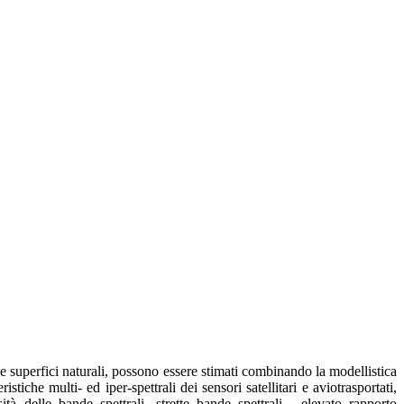
elle superfici naturali, possono essere stimati combinando la modellistica
ristiche multi- ed iper-spettrali dei sensori satellitari e aviotrasportati,
ità delle bande spettrali, strette bande spettrali, elevato rapporto