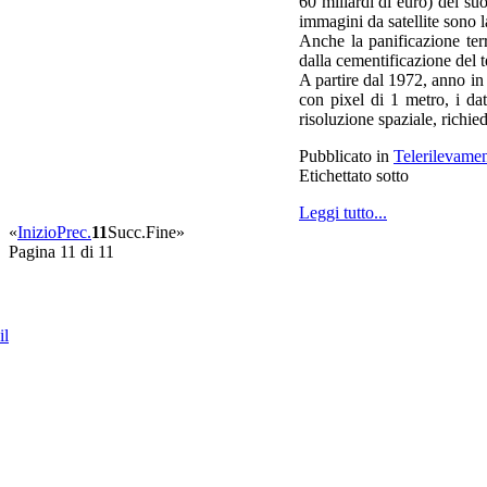
60 miliardi di euro) del su
immagini da satellite sono l
Anche la panificazione terr
dalla cementificazione del t
A partire dal 1972, anno in 
con pixel di 1 metro, i dat
risoluzione spaziale, richie
Pubblicato in
Telerilevamen
Etichettato sotto
Leggi tutto...
«
Inizio
Prec.
11
Succ.
Fine
»
Pagina 11 di 11
il