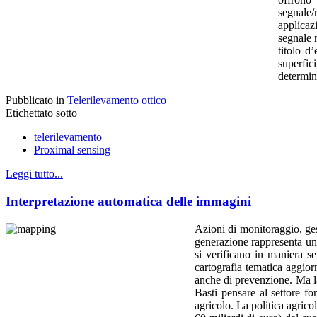
segnale/
applicaz
segnale r
titolo d
superfic
determina
Pubblicato in
Telerilevamento ottico
Etichettato sotto
telerilevamento
Proximal sensing
Leggi tutto...
Interpretazione automatica delle immagini
Azioni di monitoraggio, ges
generazione rappresenta un'a
si verificano in maniera s
cartografia tematica aggior
anche di prevenzione.
Ma la
Basti pensare al settore fo
agricolo. La politica agric