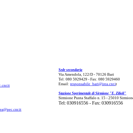
Sede secondaria
Via Amendola, 122/D - 70126 Bari
Tel: 080 5929429 - Fax: 080 5929460
Email:
responsabile_bari@irea.cnr.i
t
.cnr.it
Stazione Sperimentale di Sirmione "E. Zilioli"
Sirmione Punta Staffalo n. 15 - 25010 Sirmion
Tel: 030916556 - Fax: 030916556
rea@pec.cnr.it