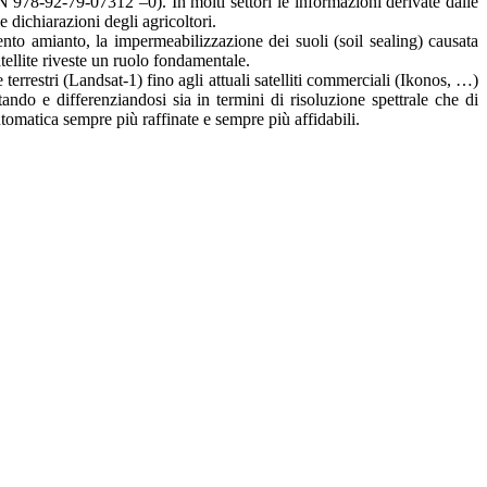
 978-92-79-07312 –0). In molti settori le informazioni derivate dalle
e dichiarazioni degli agricoltori.
mento amianto, la impermeabilizzazione dei suoli (soil sealing) causata
tellite riveste un ruolo fondamentale.
terrestri (Landsat-1) fino agli attuali satelliti commerciali (Ikonos, …)
ando e differenziandosi sia in termini di risoluzione spettrale che di
tomatica sempre più raffinate e sempre più affidabili.