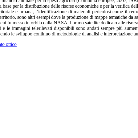
o bilancio annuale per la spesa agricola (Comunità europee, 2007, ISBN
a base per la distribuzione delle risorse economiche e per la verifica dell
itoriale e urbana, l’identificazione di materiali pericolosi come il ce
erritorio, sono altri esempi dove la produzione di mappe tematiche da sa
cui fu messo in orbita dalla NASA il primo satellite dedicato alle risorse 
i e le immagini telerilevati disponibili sono andati sempre più aument
dendo le sviluppo continuo di metodologie di analisi e interpretazione au
to ottico