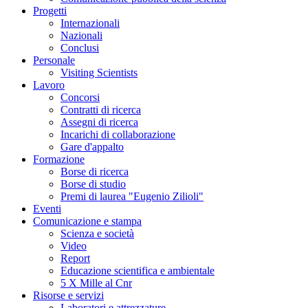
Progetti
Internazionali
Nazionali
Conclusi
Personale
Visiting Scientists
Lavoro
Concorsi
Contratti di ricerca
Assegni di ricerca
Incarichi di collaborazione
Gare d'appalto
Formazione
Borse di ricerca
Borse di studio
Premi di laurea "Eugenio Zilioli"
Eventi
Comunicazione e stampa
Scienza e società
Video
Report
Educazione scientifica e ambientale
5 X Mille al Cnr
Risorse e servizi
Laboratori e attrezzature