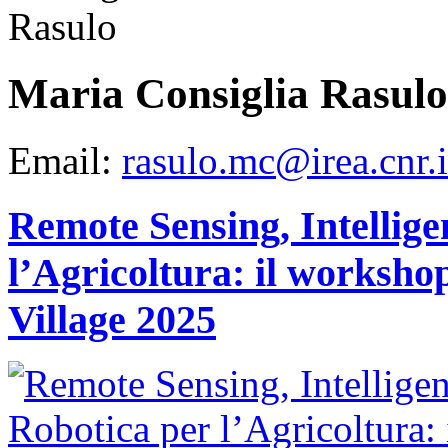
La
ricerca
integra
approcci
geofisici,
Maria Consiglia Rasulo
geochimici,
geodetici
e
satellitari,
Email:
rasulo.mc@irea.cnr.i
migliorando
la
comprensione
del
vulcano
Remote Sensing, Intellige
e
contribuendo
al
l’Agricoltura: il works
monitoraggio
e
alla
Village 2025
gestione
del
rischio
in
un’area
densamente
popolata.