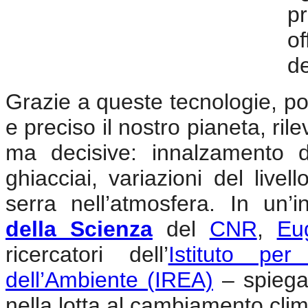
pr
of
de
Grazie a queste tecnologie, p
e preciso il nostro pianeta, ril
ma decisive: innalzamento d
ghiacciai, variazioni del live
serra nell’atmosfera. In un’in
della Scienza
del
CNR
,
Eu
ricercatori dell’
Istituto per
dell’Ambiente (IREA)
– spiegan
nella lotta al cambiamento clim