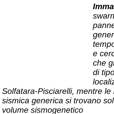
Imma
swarm
panne
generi
tempo
e cer
che g
di ti
locali
Solfatara-Pisciarelli, mentre le
sismica generica si trovano solo
volume sismogenetico