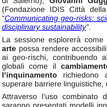
di Salerno),
Giovanni Gug
(Fondazione IDIS Città della
“
Communicating geo-risks: scien
disciplinary sustainability
”
.
La sessione esplorerà come l
arte
possa rendere accessibili 
ai geo-rischi, contribuendo a
globali come il
cambiamento
l’inquinamento
richiedono a
superare barriere linguistiche, 
Attraverso l’uso combinato 
saranno presentati modelli inno