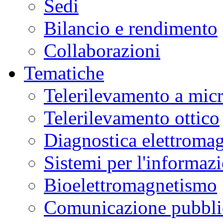
Sedi
peculiari
ai
Campi
Bilancio e rendimento
Flegrei,
fornendo
nuove
Collaborazioni
chiavi
di
lettura
Tematiche
sulla
dinamica
del
Telerilevamento a mic
vulcano.
La
ricerca
Telerilevamento ottico
è
stata
pubblicata
Diagnostica elettromag
sulla
rivista
Nature
Communications
.
Sistemi per l'informaz
Dal
2021
Bioelettromagnetismo
si
è
registrato
Comunicazione pubblic
un
aumento
degli