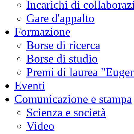
Incarichi di collaboraz
sismica
ordinaria
e
Gare d'appalto
delle
emissioni
di
Formazione
gas,
tipici
di
Borse di ricerca
questa
fase
di
Borse di studio
attività.
Studi
condotti
Premi di laurea "Eugen
in
altri
contesti
Eventi
vulcanici
hanno
associato
Comunicazione e stampa
gli
sciami
sismici
Scienza e società
burst-
like
a
Video
esplosioni
freatiche
e