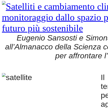
Eugenio Sansosti e Simo
all’Almanacco della Scienza co
per affrontare 
I
t
pe
a