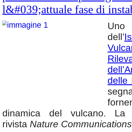
Uno 
dell’
I
Vulca
Ril
dell
delle
segna
forne
dinamica del vulcano. La r
rivista
Nature Communications