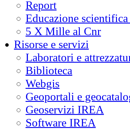
Report
a
fasi
critiche
Educazione scientifica
di
unrest
(agitazione).
5 X Mille al Cnr
Questo
suggerisce
che
Risorse e servizi
i
fenomeni
sismici
Laboratori e attrezzatu
osservati
potrebbero
essere
Biblioteca
potenziali
indicatori
di
Webgis
cambiamenti
significativi
nelle
Geoportali e geocatal
condizioni
fisiche
del
Geoservizi IREA
sistema
idrotermale
della
Software IREA
caldera
flegrea.