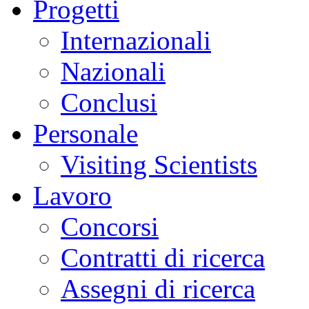
Progetti
sciami
sismici
burst-
Internazionali
like,
caratterizzati
da
Nazionali
sequenze
rapide
di
Conclusi
piccoli
terremoti,
difficili
Personale
da
distinguere
con
Visiting Scientists
le
tecniche
tradizionali.
Lavoro
Parallelamente,
si
è
Concorsi
osservata
un’accelerazione
dei
Contratti di ricerca
fenomeni
di
sollevamento
Assegni di ricerca
del
suolo,
dell’attività