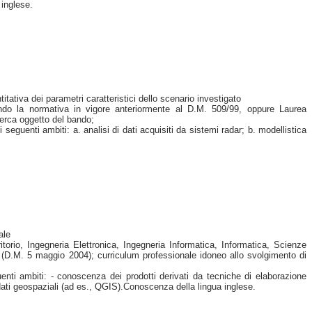
 inglese.
itativa dei parametri caratteristici dello scenario investigato
ndo la normativa in vigore anteriormente al D.M. 509/99, oppure Laurea
icerca oggetto del bando;
guenti ambiti: a. analisi di dati acquisiti da sistemi radar; b. modellistica
ale
itorio, Ingegneria Elettronica, Ingegneria Informatica, Informatica, Scienze
 (D.M. 5 maggio 2004); curriculum professionale idoneo allo svolgimento di
nti ambiti: - conoscenza dei prodotti derivati da tecniche di elaborazione
ei dati geospaziali (ad es., QGIS).Conoscenza della lingua inglese.