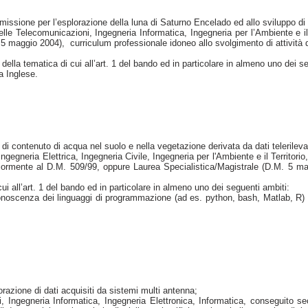
a missione per l’esplorazione della luna di Saturno Encelado ed allo sviluppo di 
lle Telecomunicazioni, Ingegneria Informatica, Ingegneria per l’Ambiente e i
maggio 2004), curriculum professionale idoneo allo svolgimento di attività di r
la tematica di cui all’art. 1 del bando ed in particolare in almeno uno dei se
a Inglese.
a di contenuto di acqua nel suolo e nella vegetazione derivata da dati telerileva
egneria Elettrica, Ingegneria Civile, Ingegneria per l'Ambiente e il Territorio
ormente al D.M. 509/99, oppure Laurea Specialistica/Magistrale (D.M. 5 magg
 all’art. 1 del bando ed in particolare in almeno uno dei seguenti ambiti:
 conoscenza dei linguaggi di programmazione (ad es. python, bash, Matlab, R) pe
razione di dati acquisiti da sistemi multi antenna;
, Ingegneria Informatica, Ingegneria Elettronica, Informatica, conseguito s