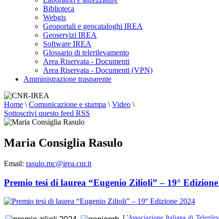
Biblioteca
Webgis
Geoportali e geocataloghi IREA
Geoservizi IREA
Software IREA
Glossario di telerilevamento
Area Riservata - Documenti
Area Riservata - Documenti (VPN)
Amministrazione trasparente
Home
\
Comunicazione e stampa
\
Video
\
Sottoscrivi questo feed RSS
Maria Consiglia Rasulo
Email:
rasulo.mc@irea.cnr.it
Premio tesi di laurea “Eugenio Zilioli” – 19° Edizion
L’
Associazione Italiana di Teleril