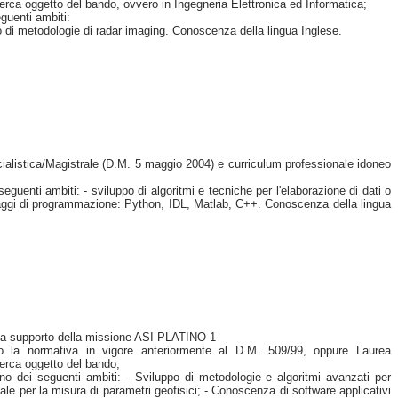
icerca oggetto del bando, ovvero in Ingegneria Elettronica ed Informatica;
guenti ambiti:
ppo di metodologie di radar imaging. Conoscenza della lingua Inglese.
alistica/Magistrale (D.M. 5 maggio 2004) e curriculum professionale idoneo
uenti ambiti: - sviluppo di algoritmi e tecniche per l'elaborazione di dati o
nguaggi di programmazione: Python, IDL, Matlab, C++. Conoscenza della lingua
i e a supporto della missione ASI PLATINO-1
do la normativa in vigore anteriormente al D.M. 509/99, oppure Laurea
icerca oggetto del bando;
o dei seguenti ambiti: - Sviluppo di metodologie e algoritmi avanzati per
tale per la misura di parametri geofisici; - Conoscenza di software applicativi