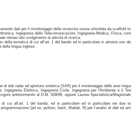
mento dati per il monitoraggio della ricrescita ossea stimolata da scaffold m
ttronica, Ingegneria delle Telecomunicazioni, Ingegneria Medica, Fisica, con
e idoneo allo svolgimento di attività di ricerca;
lla tematica di cui all’art. 1 del bando ed in particolare in almeno uno dei
 della lingua inglese.
ne di dati radar ad apertura sintetica (SAR) per il monitoraggio delle aree irrigu
Ingegneria Elettrica, Ingegneria Civile, Ingegneria per l'Ambiente e il Terr
 vigore anteriormente al D.M. 509/99, oppure Laurea Specialistica/Magistrale
 cui all’art. 1 del bando, ed in particolare ed in particolare nei due s
i programmazione (ad es. python, bash, Matlab, R) per l’analisi di dati ed am