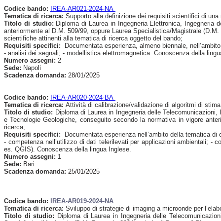
Codice bando:
IREA-AR021-2024-NA
Tematica di ricerca:
Supporto alla definizione dei requisiti scientifici di un
Titolo di studio:
Diploma di Laurea in Ingegneria Elettronica, Ingegneria de
anteriormente al D.M. 509/99, oppure Laurea Specialistica/Magistrale (D.M. 5 
scientifiche attinenti alla tematica di ricerca oggetto del bando;
Requisiti specifici:
Documentata esperienza, almeno biennale, nell’ambito del
- analisi dei segnali; - modellistica elettromagnetica. Conoscenza della lingu
Numero assegni:
2
Sede:
Napoli
Scadenza domanda:
28/01/2025
Codice bando:
IREA-AR020-2024-BA
Tematica di ricerca:
Attività di calibrazione/validazione di algoritmi di stim
Titolo di studio:
Diploma di Laurea in Ingegneria delle Telecomunicazioni, Ing
e Tecnologie Geologiche, conseguito secondo la normativa in vigore anteri
ricerca;
Requisiti specifici:
Documentata esperienza nell’ambito della tematica di cui
- competenza nell’utilizzo di dati telerilevati per applicazioni ambientali; -
es. QGIS). Conoscenza della lingua Inglese.
Numero assegni:
1
Sede:
Bari
Scadenza domanda:
25/01/2025
Codice bando:
IREA-AR019-2024-NA
Tematica di ricerca:
Sviluppo di strategie di imaging a microonde per l’elabo
Titolo di studio:
Diploma di Laurea in Ingegneria delle Telecomunicazioni