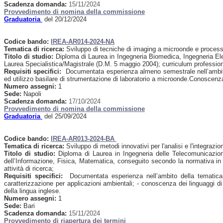
Scadenza domanda:
15/11/2024
Provvedimento di nomina della commissione
Graduatoria
del 20/12/2024
Codice bando:
IREA-AR014-2024-NA
Tematica di ricerca:
Sviluppo di tecniche di imaging a microonde e processa
Titolo di studio:
Diploma di Laurea in Ingegneria Biomedica, Ingegneria Ele
Laurea Specialistica/Magistrale (D.M. 5 maggio 2004); curriculum professional
Requisiti specifici:
Documentata esperienza almeno semestrale nell’ambito de
ed utilizzo basilare di strumentazione di laboratorio a microonde.Conoscenza
Numero assegni:
1
Sede:
Napoli
Scadenza domanda:
17/10/2024
Provvedimento di nomina della commissione
Graduatoria
del 25/09/2024
Codice bando:
IREA-AR013-2024-BA
Tematica di ricerca:
Sviluppo di metodi innovativi per l'analisi e l'integrazio
Titolo di studio:
Diploma di Laurea in Ingegneria delle Telecomunicazioni, 
dell’Informazione, Fisica, Matematica, conseguito secondo la normativa in
attività di ricerca;
Requisiti specifici:
Documentata esperienza nell’ambito della tematica di
caratterizzazione per applicazioni ambientali; - conoscenza dei linguaggi d
della lingua inglese.
Numero assegni:
1
Sede:
Bari
Scadenza domanda:
15/11/2024
Provvedimento di riapertura dei termini