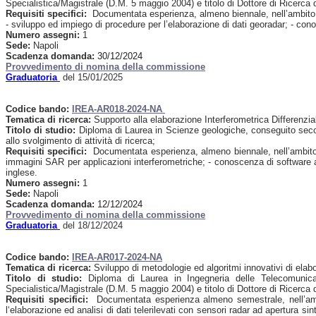
Specialistica/Magistrale (D.M. 5 maggio 2004) e titolo di Dottore di Ricerca d
Requisiti specifici:
Documentata esperienza, almeno biennale, nell’ambito del
- sviluppo ed impiego di procedure per l’elaborazione di dati georadar; - con
Numero assegni:
1
Sede:
Napoli
Scadenza domanda:
30/12/2024
Provvedimento di nomina della commissione
Graduatoria
del 15/01/2025
Codice bando:
I
REA-AR018-2024-NA
Tematica di ricerca:
Supporto alla elaborazione Interferometrica Differenzi
Titolo di studio:
Diploma di Laurea in Scienze geologiche, conseguito secon
allo svolgimento di attività di ricerca;
Requisiti specifici:
Documentata esperienza, almeno biennale, nell’ambito del
immagini SAR per applicazioni interferometriche; - conoscenza di software a
inglese.
Numero assegni:
1
Sede:
Napoli
Scadenza domanda:
12/12/2024
Provvedimento di nomina della commissione
Graduatoria
del 18/12/2024
Codice bando:
IREA-AR017-2024-NA
Tematica di ricerca:
Sviluppo di metodologie ed algoritmi innovativi di elabo
Titolo di studio:
Diploma di Laurea in Ingegneria delle Telecomunicaz
Specialistica/Magistrale (D.M. 5 maggio 2004) e titolo di Dottore di Ricerca di
Requisiti specifici:
Documentata esperienza almeno semestrale, nell’ambito
l‘elaborazione ed analisi di dati telerilevati con sensori radar ad apertura s