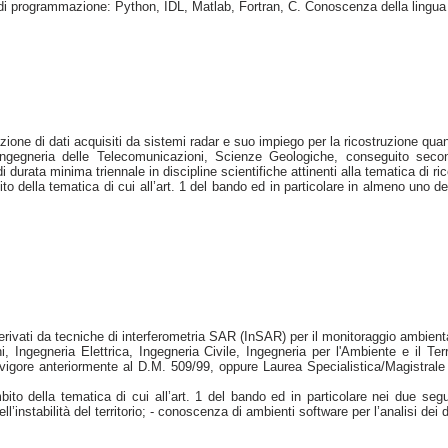
ggi di programmazione: Python, IDL, Matlab, Fortran, C. Conoscenza della lingua
zione di dati acquisiti da sistemi radar e suo impiego per la ricostruzione quant
Ingegneria delle Telecomunicazioni, Scienze Geologiche, conseguito seco
 durata minima triennale in discipline scientifiche attinenti alla tematica di r
lla tematica di cui all’art. 1 del bando ed in particolare in almeno uno dei se
 derivati da tecniche di interferometria SAR (InSAR) per il monitoraggio ambient
Ingegneria Elettrica, Ingegneria Civile, Ingegneria per l'Ambiente e il Terr
vigore anteriormente al D.M. 509/99, oppure Laurea Specialistica/Magistrale
 della tematica di cui all’art. 1 del bando ed in particolare nei due segue
dell’instabilità del territorio; - conoscenza di ambienti software per l’analisi d