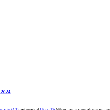
e 2024
evamento (AIT)
, unitamente al
CNR-IREA
Milano, bandisce annualmente un premio