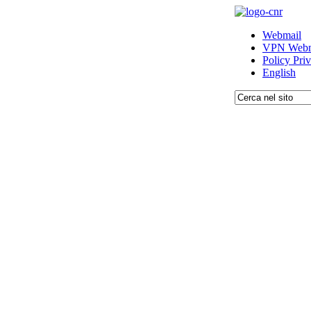
Webmail
VPN Webm
Policy Pri
English