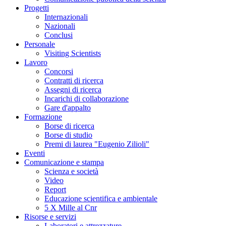
Progetti
Internazionali
Nazionali
Conclusi
Personale
Visiting Scientists
Lavoro
Concorsi
Contratti di ricerca
Assegni di ricerca
Incarichi di collaborazione
Gare d'appalto
Formazione
Borse di ricerca
Borse di studio
Premi di laurea "Eugenio Zilioli"
Eventi
Comunicazione e stampa
Scienza e società
Video
Report
Educazione scientifica e ambientale
5 X Mille al Cnr
Risorse e servizi
Laboratori e attrezzature