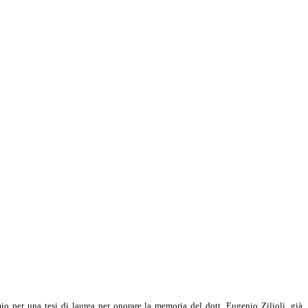
 per una tesi di laurea per onorare la memoria del dott. Eugenio Zilioli, già