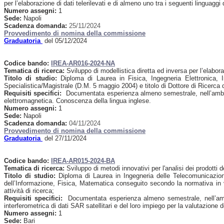
per l’elaborazione di dati telerilevati e di almeno uno tra i seguenti lingua
Numero assegni:
1
Sede:
Napoli
Scadenza domanda:
25/11/2024
Provvedimento di nomina della commissione
Graduatoria
del 05/12/2024
Codice bando:
IREA-AR016-2024-NA
Tematica di ricerca:
Sviluppo di modellistica diretta ed inversa per l’elabora
Titolo di studio:
Diploma di Laurea in Fisica, Ingegneria Elettronica, 
Specialistica/Magistrale (D.M. 5 maggio 2004) e titolo di Dottore di Ricerca di
Requisiti specifici:
Documentata esperienza almeno semestrale, nell’ambito de
elettromagnetica. Conoscenza della lingua inglese.
Numero assegni:
1
Sede:
Napoli
Scadenza domanda:
04/11/2024
Provvedimento di nomina della commissione
Graduatoria
del 27/11/2024
Codice bando:
IREA-AR015-2024-BA
Tematica di ricerca:
Sviluppo di metodi innovativi per l'analisi dei prodotti
Titolo di studio:
Diploma di Laurea in Ingegneria delle Telecomunicazioni, 
dell’Informazione, Fisica, Matematica conseguito secondo la normativa in 
attività di ricerca;
Requisiti specifici:
Documentata esperienza almeno semestrale, nell’ambito
interferometrica di dati SAR satellitari e del loro impiego per la valutazione 
Numero assegni:
1
Sede:
Bari