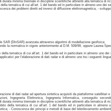
i durata minima triennale in discipline scientifiche attinenti alla tematica di r
la tematica di cui all’art. 1 del bando ed in particolare in almeno uno dei se
oscenza dei problemi diretti ed inversi di diffusione elettromagnetica; - svilu
ale SAR (DInSAR) avanzata attraverso algoritmi di modellazione geofisica;
do la normativa in vigore anteriormente al D.M. 509/99, oppure Laurea Speci
la tematica di cui all’art. 1 del bando ed in particolare in almeno uno dei seg
pplicativi per l’elaborazione di dati radar e di almeno uno tra i seguenti li
razione di dati radar ad apertura sintetica acquisiti da piattaforme satellitar
ioni, Ingegneria Elettronica, Ingegneria Informatica, conseguito secon
 durata minima triennale in discipline scientifiche attinenti alla tematica di r
 della tematica di cui all’art. 1 del bando ed in particolare in almeno un
intetica; - Conoscenza dei principi e metodi di base del telerilevamento ambien