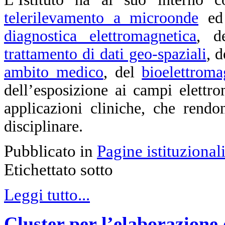
telerilevamento a microonde
e
diagnostica elettromagnetica
, d
trattamento di dati geo-spaziali
,
de
ambito medico
, del
bioelettrom
dell’esposizione ai campi elettr
applicazioni cliniche, che rend
disciplinare.
Pubblicato in
Pagine istituzional
Etichettato sotto
Leggi tutto...
Cluster per l’elaborazione