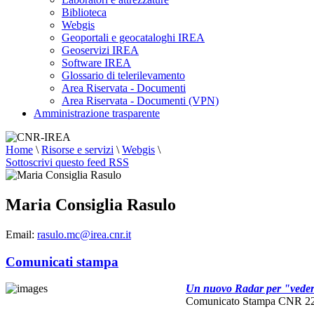
Biblioteca
Webgis
Geoportali e geocataloghi IREA
Geoservizi IREA
Software IREA
Glossario di telerilevamento
Area Riservata - Documenti
Area Riservata - Documenti (VPN)
Amministrazione trasparente
Home
\
Risorse e servizi
\
Webgis
\
Sottoscrivi questo feed RSS
Maria Consiglia Rasulo
Email:
rasulo.mc@irea.cnr.it
Comunicati stampa
Un nuovo Radar per "veder
Comunicato Stampa CNR 22/