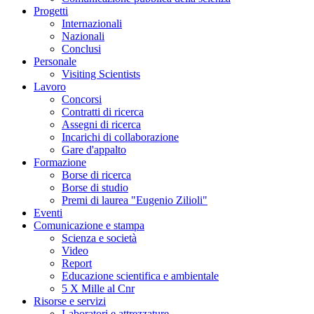
Progetti
Internazionali
Nazionali
Conclusi
Personale
Visiting Scientists
Lavoro
Concorsi
Contratti di ricerca
Assegni di ricerca
Incarichi di collaborazione
Gare d'appalto
Formazione
Borse di ricerca
Borse di studio
Premi di laurea "Eugenio Zilioli"
Eventi
Comunicazione e stampa
Scienza e società
Video
Report
Educazione scientifica e ambientale
5 X Mille al Cnr
Risorse e servizi
Laboratori e attrezzature