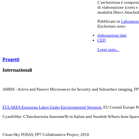
L’architettura è composta
di elaborazione (core) 
modalità Direct Attached
Pubblicato in
Laboratori
Etichettato sotto
elaborazione dati
CED
Leggi tutto...
Progetti
Internazionali
AMISS - Active and Passive Microwaves for Security and Subsurface imaging, F
EULAKES-European
Lakes
Under Environmental Stressors
, EU Central
Europe
Pr
CyanIsWas- CYanobacteria AssessmeNt in Italian and Swedish WAters from Space
Clean-Sky FOSAS, FP7 Collaborative Project, 2010