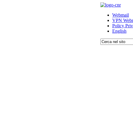
Webmail
VPN Webm
Policy Pri
English