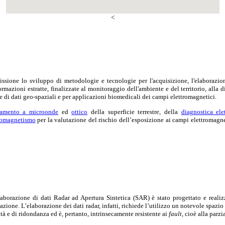
<
ssione lo sviluppo di metodologie e tecnologie per l'acquisizione, l'elaborazion
nformazioni estratte, finalizzate al monitoraggio dell'ambiente e del territorio, alla
e di dati geo-spaziali e per applicazioni biomedicali dei campi elettromagnetici.
evamento a microonde
ed
ottico
della superficie terrestre, della
diagnostica ele
romagnetismo
p
er la valutazione del rischio dell’esposizione ai campi elettromag
aborazione di dati Radar ad Apertura Sintetica (SAR) è stato progettato e realiz
cazione. L’elaborazione dei dati radar, infatti, richiede l’utilizzo un notevole spazi
ità e di ridondanza ed è, pertanto, intrinsecamente resistente ai
fault
, cioè alla parz