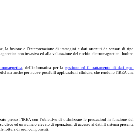
e, la fusione e l’interpretazione di immagini e dati
ottenuti da sensori di tipo
 diagnostica non invasiva ed alla valutazione del rischio elettromagnetico. Inoltre,
ttromagnetica
, dell'informatica per la
gestione ed il trattamento di dati geo-
netici ma anche per nuove possibili applicazioni cliniche, che rendono l'IREA una
zato presso l’IREA con l’obiettivo di ottimizzare le prestazioni in funzione del
o su disco ed un numero elevato di operazioni di accesso ai dati. Il sistema presenta
iale rottura di suoi componenti.