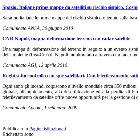
Spazio: Italiane prime mappe da satelliti su rischio sismico. Co
Saranno italiane le prime mappe del rischio sismico ottenute sulla base d
Comunicato ANSA, 30 giugno 2010
CNR Napoli, mappa deformazione terreno con radar satellite
Una mappa di deformazione del terreno in seguito a un evento sismico
dell'ambiente (Irea-Cnr) di Napoli monitorando attraverso un radar monta
Comunicato AGI, 12 aprile 2010
Roghi sotto controllo con spie satellitari. Con telerilevamento sotto
Ogni anno gli incendi colpiscono a livello mondiale circa 350 milioni d
globale, all'inquinamento, alla desertificazione ed alla perdita di bio
telerilevamento da satellite offre nuove opportunità per la gestione di
Comunicato Apcom, 1 settembre 2009
Pubblicato in
Pagine istituzionali
Etichettato sotto