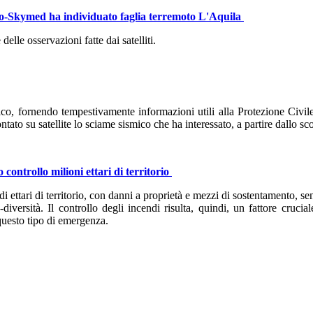
smo-Skymed ha individuato faglia terremoto L'Aquila
elle osservazioni fatte dai satelliti.
, fornendo tempestivamente informazioni utili alla Protezione Civile. E
to su satellite lo sciame sismico che ha interessato, a partire dallo sco
 controllo milioni ettari di territorio
i ettari di territorio, con danni a proprietà e mezzi di sostentamento, se
-diversità. Il controllo degli incendi risulta, quindi, un fattore crucia
 questo tipo di emergenza.