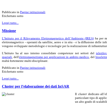
Pubblicato in
Pagine istituzionali
Etichettato sotto
Leggi tutto...
Missione
L’Istituto per il Rilevamento Elettromagnetico dell’Ambiente (IREA)
ha per mi
elettromagnetico - operanti da satellite, aereo e in situ - e la diffusione delle i
vengono sviluppate metodologie e tecnologie per la realizzazione di infrastruttur
L’Istituto ha al suo interno consolidate competenze nei settori del
teleril
spaziali
,
dell'
elettromagnetismo per applicazioni in ambito medico
, del
bioelett
realtà fortemente multi-disciplinare.
Pubblicato in
Pagine istituzionali
Etichettato sotto
Leggi tutto...
Cluster per l’elaborazione dei dati InSAR
Il
cluster
dedicato all’el
particolare tipo di appli
un alto grado di scalabil