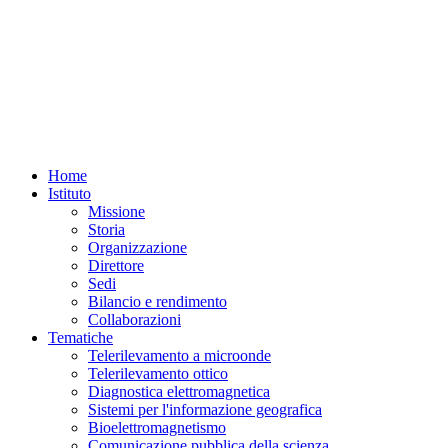
27-
28
febbraio,
parte
LA
SICUREZZA
ALIMENTARE
E
LE
RISORSE
AMBIENTALI
Home
CON
IL
Istituto
CNR,
Missione
un'iniziativa
Storia
in
Organizzazione
cui
Direttore
i
ricercatori
Sedi
dell'IREA
Bilancio e rendimento
CNR
Collaborazioni
e
Tematiche
di
Telerilevamento a microonde
altri
istituti
Telerilevamento ottico
milanesi
Diagnostica elettromagnetica
incontrano
Sistemi per l'informazione geografica
il
Bioelettromagnetismo
pubblico
Comunicazione pubblica della scienza
al