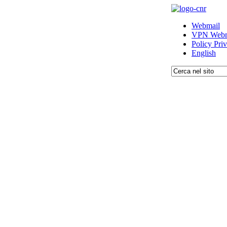
Webmail
VPN Webm
Policy Pri
English