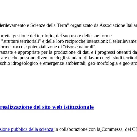
Telerilevamento e Scienze della Terra" organizzato da Associazione I
retta gestione del territorio, del suo uso e delle sue forme.
trutture territoriali" e delle loro reciproche interazioni; il telerilevam
orme, rocce e potenziali zone di "risorse naturali".
nzate e appropriate per la produzione di dati e i progressi ottenuti dagl
are e che possono diventare degli standard di lavoro negli studi territori
 rischio idrogeologico e emergenze ambientali, geo-morfologia e geo-arch
ealizzazione del sito web istituzionale
ione pubblica della scienza
in collaborazione con la
Commessa del CNR