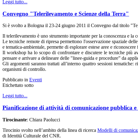
Leggi tutto...
Convegno "Telerilevamento e Scienze della Terra"
Si è svolto a Bologna il 23-24 giugno 2011 il Convegno dal titolo "
Il telerilevamento è uno strumento importante per la conoscenza e la cor
Le tecniche remote di ripresa permettono l'osservazione spaziale delle "s
e tematica-ambientale, permette di esplorare estese aree e riconoscere f
Il workshop ha lo scopo di confrontare e discutere le tecniche più ava
pensare e arrivare a delineare delle "linee-guida e procedure” da applic
Gli argomenti saranno trattati all’interno quattro sessioni tematiche:
organismi di controllo.
Pubblicato in
Eventi
Etichettato sotto
Leggi tutto...
Pianificazione di attività di comunicazione pubblica e r
Tirocinante
: Chiara Paolucci
Tirocinio svolto nell’ambito della linea di ricerca
Modelli di comunicaz
di Identità Culturale del CNR.