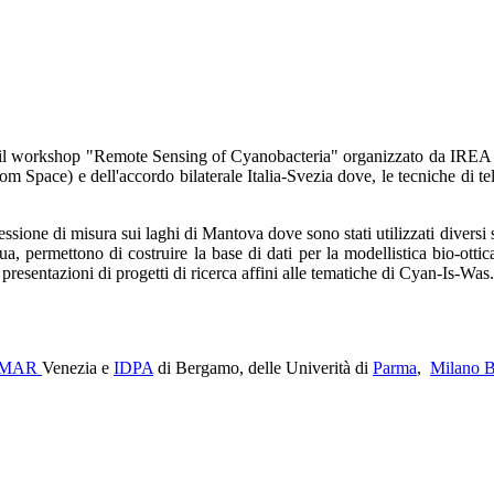
a, il workshop "Remote Sensing of Cyanobacteria" organizzato da IREA 
pace) e dell'accordo bilaterale Italia-Svezia dove, le tecniche di tel
sessione di misura sui laghi di Mantova dove sono stati utilizzati diver
a, permettono di costruire la base di dati per la modellistica bio-otti
presentazioni di progetti di ricerca affini alle tematiche di Cyan-Is-Was.
SMAR
Venezia e
IDPA
di Bergamo, delle Univerità di
Parma
,
Milano B