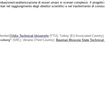
dividuazione/caratterizzazione di esseri umani in scenari complessi. Il progett
ri nel raggiungimento degli obiettivi scientifici e nel trasferimento di conos
Member)
Yildiz Technical University
(YTU), Turkey (EU Associated Country)
;
Iceberg”
(SRC), Ukraine (Third Country);
Bauman Moscow State Technical 