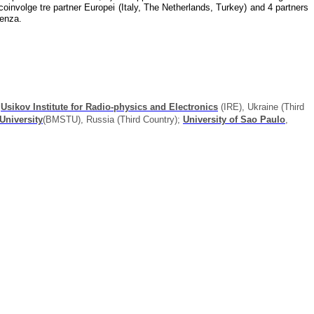
o coinvolge tre partner Europei (Italy, The Netherlands, Turkey) and 4 partners
cenza.
Usikov Institute for Radio-physics and Electronics
(IRE), Ukraine (Third
University
(BMSTU), Russia (Third Country);
University of Sao Paulo
,