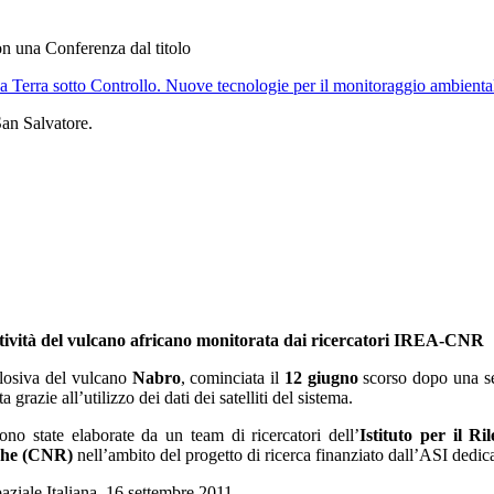
on una Conferenza dal titolo
a Terra sotto Controllo. Nuove tecnologie per il monitoraggio ambienta
San Salvatore.
attività del vulcano africano monitorata dai ricercatori IREA-CNR
losiva del vulcano
Nabro
, cominciata il
12 giugno
scorso dopo una ser
grazie all’utilizzo dei dati dei satelliti del sistema.
ono state elaborate da un team di ricercatori dell’
Istituto per il 
rche (CNR)
nell’ambito del progetto di ricerca finanziato dall’ASI dedica
aziale Italiana, 16 settembre 2011