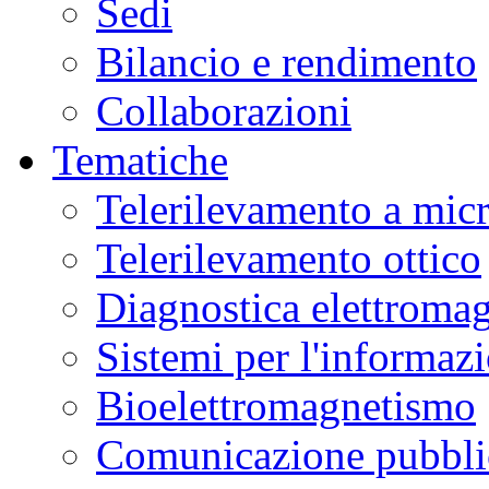
Sedi
Museo
Scienza
Bilancio e rendimento
e
Tecnologia
L.
Collaborazioni
Da
Vinci
in
Tematiche
laboratori
interattivi
di
Telerilevamento a mic
alimentazione,
biotecnologie,
genetica,
Telerilevamento ottico
materiali.
Ulteriori
informazioni
qui
.
Diagnostica elettromag
Sistemi per l'informaz
Bioelettromagnetismo
Comunicazione pubblic