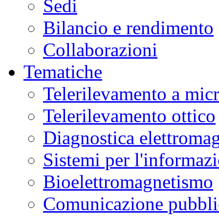
Sedi
Museo
Scienza
Bilancio e rendimento
e
Tecnologia
L.
Collaborazioni
Da
Vinci
in
Tematiche
laboratori
interattivi
di
Telerilevamento a mic
alimentazione,
biotecnologie,
genetica,
Telerilevamento ottico
materiali.
Ulteriori
informazioni
qui
.
Diagnostica elettromag
Sistemi per l'informaz
Bioelettromagnetismo
Comunicazione pubblic