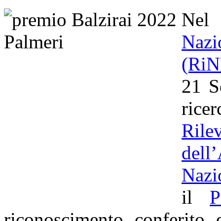
Nel
Naz
(Ri
21 S
rice
Ril
dell
Nazi
il
P
riconoscimento conferito