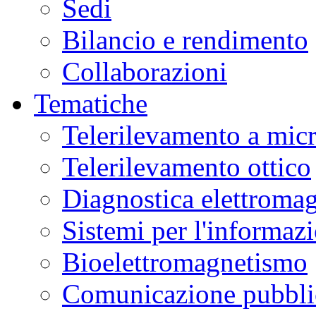
Sedi
Museo
Scienza
Bilancio e rendimento
e
Tecnologia
L.
Collaborazioni
Da
Vinci
in
Tematiche
laboratori
interattivi
di
Telerilevamento a mic
alimentazione,
biotecnologie,
genetica,
Telerilevamento ottico
materiali.
Ulteriori
informazioni
qui
.
Diagnostica elettromag
Sistemi per l'informaz
Bioelettromagnetismo
Comunicazione pubblic