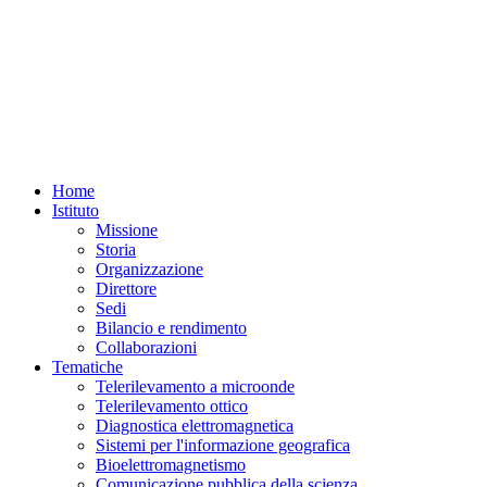
27-
28
febbraio,
parte
LA
SICUREZZA
ALIMENTARE
E
LE
RISORSE
AMBIENTALI
Home
CON
IL
Istituto
CNR,
Missione
un'iniziativa
Storia
in
Organizzazione
cui
Direttore
i
ricercatori
Sedi
dell'IREA
Bilancio e rendimento
CNR
Collaborazioni
e
Tematiche
di
Telerilevamento a microonde
altri
istituti
Telerilevamento ottico
milanesi
Diagnostica elettromagnetica
incontrano
Sistemi per l'informazione geografica
il
Bioelettromagnetismo
pubblico
Comunicazione pubblica della scienza
al