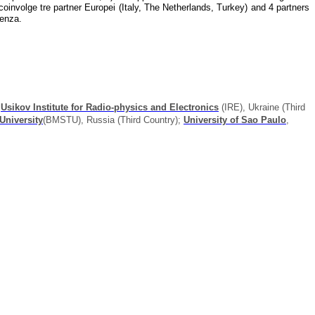
o coinvolge tre partner Europei (Italy, The Netherlands, Turkey) and 4 partners
cenza.
Usikov Institute for Radio-physics and Electronics
(IRE), Ukraine (Third
University
(BMSTU), Russia (Third Country);
University of Sao Paulo
,