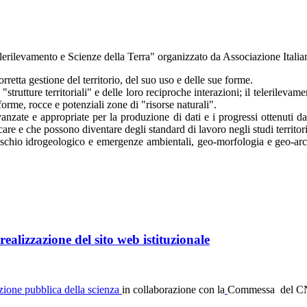
Telerilevamento e Scienze della Terra" organizzato da Associazione I
retta gestione del territorio, del suo uso e delle sue forme.
trutture territoriali" e delle loro reciproche interazioni; il telerilevam
orme, rocce e potenziali zone di "risorse naturali".
nzate e appropriate per la produzione di dati e i progressi ottenuti dagl
are e che possono diventare degli standard di lavoro negli studi territori
 rischio idrogeologico e emergenze ambientali, geo-morfologia e geo-arch
ealizzazione del sito web istituzionale
ione pubblica della scienza
in collaborazione con la
Commessa del CNR