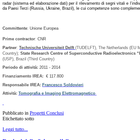
radar (sistema ed elaborazione dati) per il rilevamento di segni vitali e l’in
da Paesi Terzi (Russia, Ukraine, Brazil), le cui competenze sono complementa
Committente
:
Unione Europea
Prime contractor
:
CNR
Partner
:
Technische Universiteit Delft
(TUDELFT), The Netherlands (EU 
Country);
State Research Centre of Superconductive Radioelectronics “
(USP), Brazil (Third Country)
Periodo di attività
:
2011 - 2014
Finanziamento IREA:
€ 117.800
Responsabile IREA:
Francesco Soldovieri
Attività:
Tomografia e Imaging Elettromagnetico
Pubblicato in
Progetti Conclusi
Etichettato sotto
Leggi tutto...