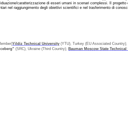
dividuazione/caratterizzazione di esseri umani in scenari complessi. Il progett
ri nel raggiungimento degli obiettivi scientifici e nel trasferimento di conos
Member)
Yildiz Technical University
(YTU), Turkey (EU Associated Country)
;
Iceberg”
(SRC), Ukraine (Third Country);
Bauman Moscow State Technical 