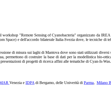
a, il workshop "Remote Sensing of Cyanobacteria" organizzato da IREA 
pace) e dell'accordo bilaterale Italia-Svezia dove, le tecniche di tel
sessione di misura sui laghi di Mantova dove sono stati utilizzati diver
a, permettono di costruire la base di dati per la modellistica bio-otti
presentazioni di progetti di ricerca affini alle tematiche di Cyan-Is-Was.
SMAR
Venezia e
IDPA
di Bergamo, delle Univerità di
Parma
,
Milano B