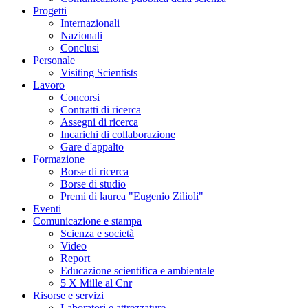
Museo
Progetti
Scienza
Internazionali
e
Nazionali
Tecnologia
Conclusi
L.
Personale
Da
Vinci
Visiting Scientists
in
Lavoro
laboratori
Concorsi
interattivi
Contratti di ricerca
di
Assegni di ricerca
alimentazione,
biotecnologie,
Incarichi di collaborazione
genetica,
Gare d'appalto
materiali.
Formazione
Ulteriori
Borse di ricerca
informazioni
qui
.
Borse di studio
Premi di laurea "Eugenio Zilioli"
Eventi
Comunicazione e stampa
Scienza e società
Video
Report
Educazione scientifica e ambientale
5 X Mille al Cnr
Risorse e servizi
Laboratori e attrezzature