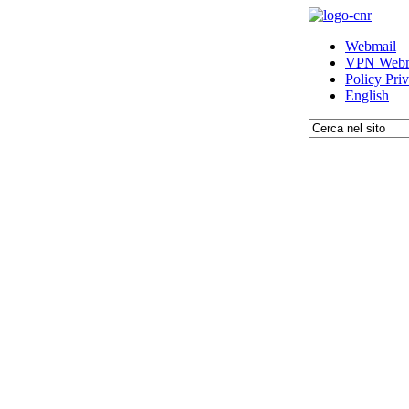
Webmail
VPN Webm
Policy Pri
English