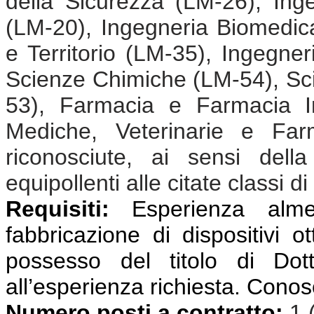
della Sicurezza (LM-26), Ing
(LM-20), Ingegneria Biomedic
e Territorio (LM-35), Ingegne
Scienze Chimiche (LM-54), Sci
53), Farmacia e Farmacia In
Mediche, Veterinarie e Far
riconosciute, ai sensi dell
equipollenti alle citate classi di
Requisiti:
Esperienza almen
fabbricazione di dispositivi ot
possesso del titolo di Dot
all’esperienza richiesta. Conos
Numero posti a contratto:
1 