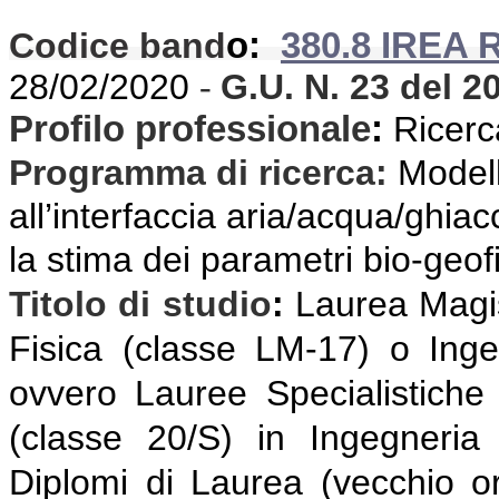
Codice band
o:
380.8 IREA 
28/02/2020
G.U. N. 23
del 2
-
Profilo professionale
:
Ricerca
Programma di ricerca
:
Modell
all’interfaccia aria/acqua/ghiac
la stima dei parametri bio-geofi
Titolo di studio
:
Laurea Magis
Fisica (classe LM-17) o Ing
ovvero Lauree Specialistiche
(classe 20/S) in Ingegneria
Diplomi di Laurea (vecchio or