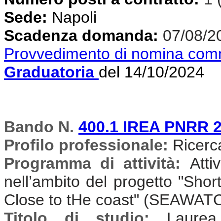
Sede:
Napoli
Scadenza domanda:
07/08/2
Provvedimento di nomina com
Graduatoria
del 14/10/2024
Bando N.
400.1 IREA PNRR 
Profilo professionale:
Ricercat
Programma di attività:
Atti
nell’ambito del progetto "Sh
Close to tHe coast" (SEAWAT
Titolo di studio:
Laurea