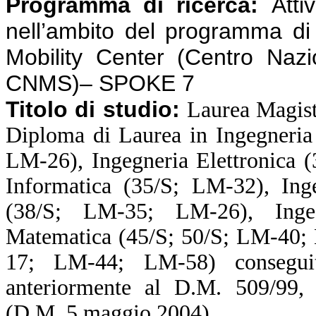
Programma di ricerca:
Atti
nell’ambito del programma d
Mobility Center (Centro Nazi
CNMS)– SPOKE 7
Titolo di studio:
Laurea Magist
Diploma di Laurea in Ingegneria
LM-26), Ingegneria Elettronica 
Informatica (35/S; LM-32), Inge
(38/S; LM-35; LM-26), Ingeg
Matematica (45/S; 50/S; LM-40; 
17; LM-44; LM-58) consegui
anteriormente al D.M. 509/99, o
(D.M. 5 maggio 2004).