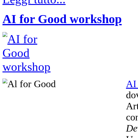
AI for Good workshop
AI
dov
Ar
co
De