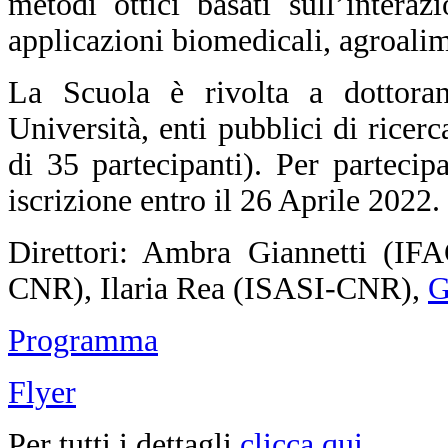
metodi ottici basati sull’intera
applicazioni biomedicali, agroalim
La Scuola è rivolta a dottorand
Università, enti pubblici di ricer
di 35 partecipanti).
Per partecip
iscrizione entro il 26 Aprile 2022.
Direttori: Ambra Giannetti (I
CNR), Ilaria Rea (ISASI-CNR),
G
Programma
Flyer
Per tutti i dettagli
clicca qui