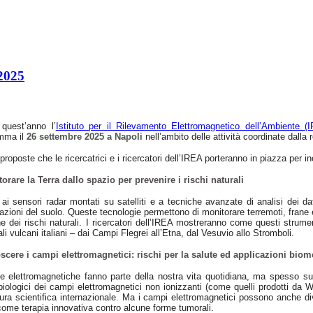
 2025
quest’anno l’
Istituto per il Rilevamento Elettromagnetico dell’Ambiente 
mma il
26 settembre 2025 a Napoli
nell’ambito delle attività coordinate dalla 
proposte che le ricercatrici e i ricercatori dell’IREA porteranno in piazza per inc
orare la Terra dallo spazio per prevenire i rischi naturali
ai sensori radar montati su satelliti e a tecniche avanzate di analisi dei da
zioni del suolo. Queste tecnologie permettono di monitorare terremoti, frane e
e dei rischi naturali. I ricercatori dell’IREA mostreranno come questi strume
ali vulcani italiani – dai Campi Flegrei all’Etna, dal Vesuvio allo Stromboli.
cere i campi elettromagnetici: rischi per la salute ed applicazioni biom
e elettromagnetiche fanno parte della nostra vita quotidiana, ma spesso susc
 biologici dei campi elettromagnetici non ionizzanti (come quelli prodotti da W
tura scientifica internazionale. Ma i campi elettromagnetici possono anche di
come terapia innovativa contro alcune forme tumorali.