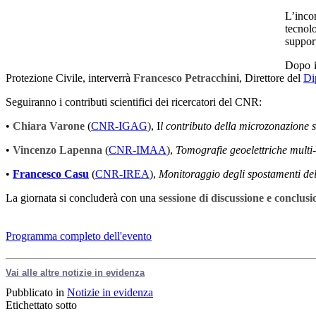
L’inco
tecnolo
support
Dopo 
Protezione Civile, interverrà
Francesco Petracchini
, Direttore del
Di
Seguiranno i contributi scientifici dei ricercatori del CNR:
•
Chiara Varone
(
CNR-IGAG
), I
l contributo della microzonazione 
•
Vincenzo Lapenna
(
CNR-IMAA
),
Tomografie geoelettriche multi-
•
Francesco Casu
(
CNR-IREA
),
Monitoraggio degli spostamenti del 
La giornata si concluderà con una
sessione di discussione e conclusi
Programma completo dell'evento
Vai alle altre notizie in evidenza
Pubblicato in
Notizie in evidenza
Etichettato sotto