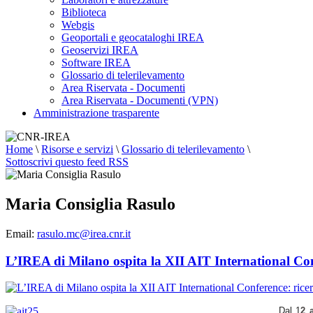
Biblioteca
Webgis
Geoportali e geocataloghi IREA
Geoservizi IREA
Software IREA
Glossario di telerilevamento
Area Riservata - Documenti
Area Riservata - Documenti (VPN)
Amministrazione trasparente
Home
\
Risorse e servizi
\
Glossario di telerilevamento
\
Sottoscrivi questo feed RSS
Maria Consiglia Rasulo
Email:
rasulo.mc@irea.cnr.it
L’IREA di Milano ospita la XII AIT International Conf
Dal 1
2 