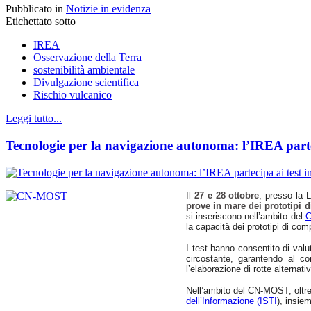
Pubblicato in
Notizie in evidenza
Etichettato sotto
IREA
Osservazione della Terra
sostenibilità ambientale
Divulgazione scientifica
Rischio vulcanico
Leggi tutto...
Tecnologie per la navigazione autonoma: l’IREA parte
Il
27 e 28 ottobre
, presso la L
prove in mare dei prototipi d
si inseriscono nell’ambito del
C
la capacità dei prototipi di com
I test hanno consentito di valut
circostante, garantendo al co
l’elaborazione di rotte alterna
Nell’ambito del CN-MOST, oltre 
dell’Informazione (ISTI
), insie