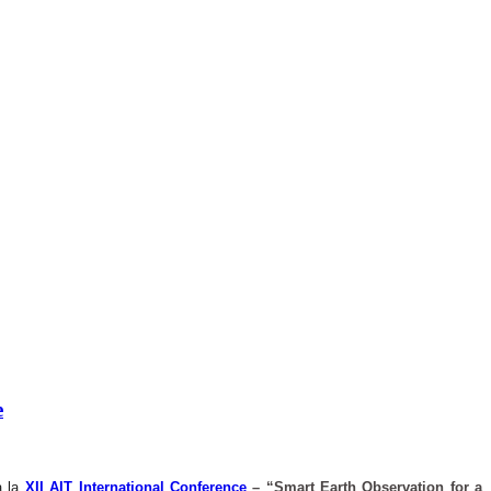
e
à la
XII AIT International Conference
– “Smart Earth Observation for a