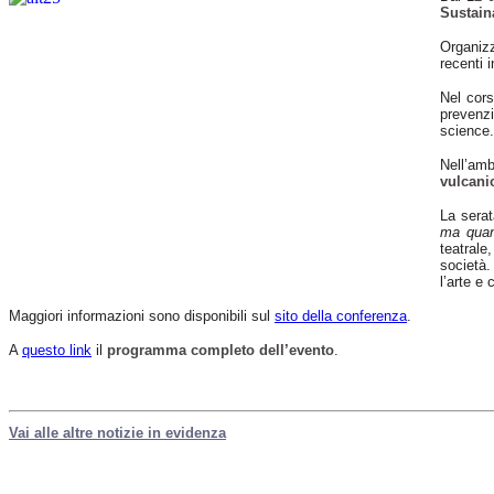
Sustain
Organizz
recenti 
Nel cors
prevenzio
science.
Nell’amb
vulcani
La serat
ma quan
teatrale
società.
l’arte e
Maggiori informazioni sono disponibili sul
sito della conferenza
.
A
questo link
il
programma completo dell’evento
.
Vai alle altre notizie in evidenza