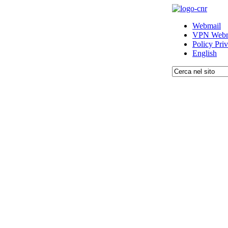
Webmail
VPN Webm
Policy Pri
English