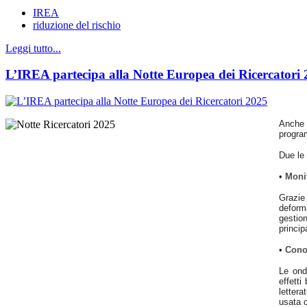
IREA
riduzione del rischio
Leggi tutto...
L’IREA partecipa alla Notte Europea dei Ricercatori
Anche 
progra
Due le 
•
Monit
Grazie 
deforma
gestion
princip
•
Conos
Le ond
effetti
lettera
usata 