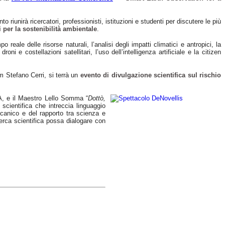
ento riunirà ricercatori, professionisti, istituzioni e studenti per discutere le più
 per la sostenibilità ambientale
.
 reale delle risorse naturali, l’analisi degli impatti climatici e antropici, la
roni e costellazioni satellitari, l’uso dell’intelligenza artificiale e la citizen
m Stefano Cerri, si terrà un
evento di divulgazione scientifica sul rischio
EA, e il Maestro Lello Somma “
Dottò,
 scientifica che intreccia linguaggio
lcanico e del rapporto tra scienza e
cerca scientifica possa dialogare con