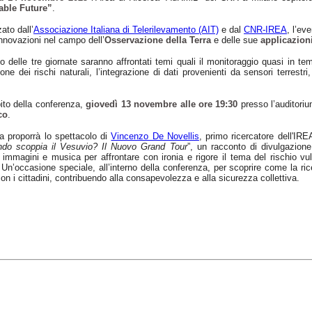
able Future”
.
ato dall’
Associazione Italiana di Telerilevamento (AIT)
e dal
CNR-IREA
, l’ev
innovazioni nel campo dell’
Osservazione della Terra
e delle sue
applicazioni
o delle tre giornate saranno affrontati temi quali il monitoraggio quasi in tempo
ne dei rischi naturali, l’integrazione di dati provenienti da sensori terrestri, d
ito della conferenza,
giovedì 13 novembre alle ore 19:30
presso l’auditoriu
co
.
a proporrà lo spettacolo di
Vincenzo De Novellis
, primo ricercatore dell'IR
do scoppia il Vesuvio? Il Nuovo Grand Tour
”, un racconto di divulgazione
, immagini e musica per affrontare con ironia e rigore il tema del rischio vu
 Un’occasione speciale, all’interno della conferenza, per scoprire come la ri
 con i cittadini, contribuendo alla consapevolezza e alla sicurezza collettiva.