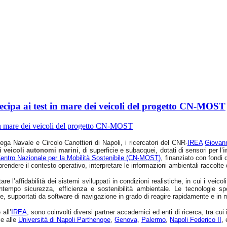
cipa ai test in mare dei veicoli del progetto CN-MOST
ega Navale e Circolo Canottieri di Napoli, i ricercatori del CNR-
IREA
Giovan
i veicoli autonomi marini
, di superficie e subacquei, dotati di sensori per l’
i
entro Nazionale per la Mobilità Sostenibile (CN-MOST)
, finanziato con fondi 
prendere il contesto operativo, interpretare le informazioni ambientali raccolte
are l’affidabilità dei sistemi sviluppati in condizioni realistiche, in cui i vei
ntempo sicurezza, efficienza e sostenibilità ambientale. Le tecnologie sp
tive, supportati da software di navigazione in grado di reagire rapidamente e in
all’
IREA
, sono coinvolti diversi partner accademici ed enti di ricerca, tra cui 
me alle
Università di Napoli Parthenope
,
Genova
,
Palermo
,
Napoli Federico II
, 