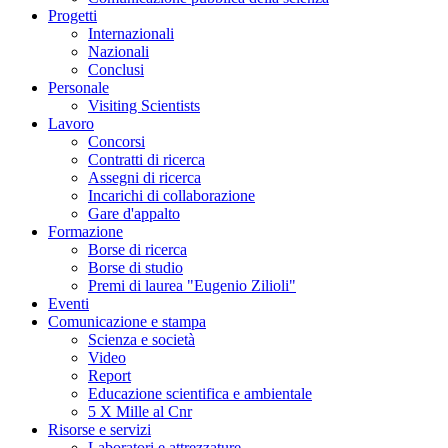
Progetti
Internazionali
Nazionali
Conclusi
Personale
Visiting Scientists
Lavoro
Concorsi
Contratti di ricerca
Assegni di ricerca
Incarichi di collaborazione
Gare d'appalto
Formazione
Borse di ricerca
Borse di studio
Premi di laurea "Eugenio Zilioli"
Eventi
Comunicazione e stampa
Scienza e società
Video
Report
Educazione scientifica e ambientale
5 X Mille al Cnr
Risorse e servizi
Laboratori e attrezzature