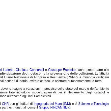
ni Ludeno
,
Gianluca Gennarelli
e
Giuseppe Esposito
hanno preso parte alle
ndividuazione degli ostacoli e la prevenzione delle collisioni
. Le attività
del
Piano Nazionale di Ripresa e Resilienza (PNRR)
, e mirano a verificare
 dai sensori di bordo, evitare ostacoli e adattare autonomamente la rotta.
coli devono reagire a variazioni improvvise dello stato del mare e dell’ambiente
erimentate includono modelli avanzati per il rilevamento degli ostacoli e
 modo autonomo agli input ambientali.
il
CNR
con gli Istituti di
Ingegneria del Mare (INM
) e di
Scienze e Tecnologie
e partner industriali come il
Gruppo FINCANTIERI
.