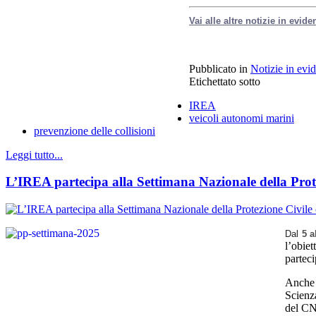
Vai alle altre notizie in evide
Pubblicato in
Notizie in evi
Etichettato sotto
IREA
veicoli autonomi marini
prevenzione delle collisioni
Leggi tutto...
L’IREA partecipa alla Settimana Nazionale della Prot
Dal
5 a
l’obiet
parteci
Anche 
Scienza
del CN