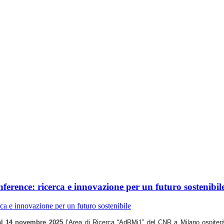
erence: ricerca e innovazione per un futuro sostenibil
al 14 novembre 2025
l’Area di Ricerca “AdRMi1” del CNR a Milano ospiter