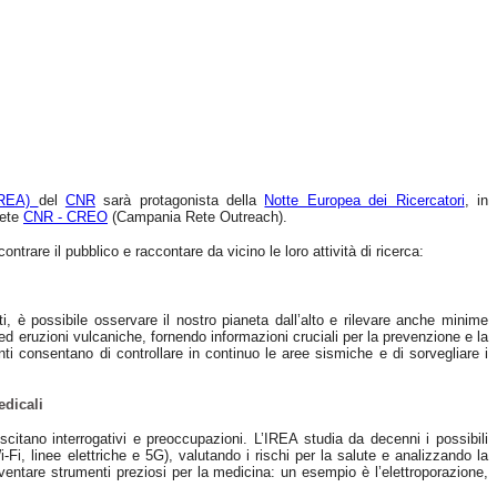
(IREA)
del
CNR
sarà protagonista della
Notte Europea dei Ricercatori
, in
rete
CNR - CREO
(Campania Rete Outreach).
ontrare il pubblico e raccontare da vicino le loro attività di ricerca:
ti, è possibile osservare il nostro pianeta dall’alto e rilevare anche minime
d eruzioni vulcaniche, fornendo informazioni cruciali per la prevenzione e la
nti consentano di controllare in continuo le aree sismiche e di sorvegliare i
edicali
itano interrogativi e preoccupazioni. L’IREA studia da decenni i possibili
i-Fi, linee elettriche e 5G), valutando i rischi per la salute e analizzando la
ventare strumenti preziosi per la medicina: un esempio è l’elettroporazione,