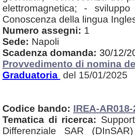
elettromagnetica; - svilupp
Conoscenza della lingua Ingle
Numero assegni:
1
Sede:
Napoli
Scadenza domanda:
30/12/2
Provvedimento di nomina de
Graduatoria
del 15/01/2025
Codice bando:
I
REA-AR018-
Tematica di ricerca:
Supporto
Differenziale SAR (DInSAR)