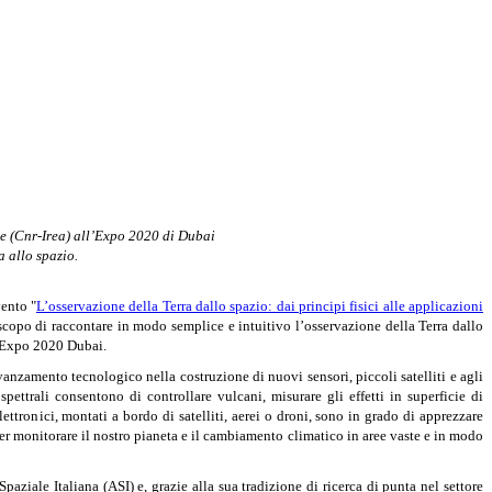
te (Cnr-Irea) all’Expo 2020 di Dubai
a allo spazio.
vento "
L’osservazione della Terra dallo spazio: dai principi fisici alle applicazioni
scopo di raccontare in modo semplice e intuitivo l’osservazione della Terra dallo
a Expo 2020 Dubai.
anzamento tecnologico nella costruzione di nuovi sensori, piccoli satelliti e agli
pettrali consentono di controllare vulcani, misurare gli effetti in superficie di
elettronici, montati a bordo di satelliti, aerei o droni, sono in grado di apprezzare
r monitorare il nostro pianeta e il cambiamento climatico in aree vaste e in modo
iale Italiana (ASI) e, grazie alla sua tradizione di ricerca di punta nel settore