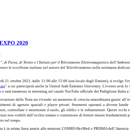
 a EXPO 2020
, di Pavia, di Trento e l’Istituto per il Rilevamento Elettromagnetico dell’Ambien
tare le eccellenze italiane nel settore del Telerilevamento nella settimana dedicat
dì 21 ottobre 2021,
dalle 11:00 alle 15:00 (ora locale degli Emirati),
si svolge l'e
ate
" a cui parteciperà anche la United Arab Emirates University.
L'evento avrà lo 
o e sarà trasmesso in streeming sul canale YouTube ufficiale del Padiglione Italia 
ervazione della Terra sta vivendo un momento di crescita straordinaria grazie all’av
timenti di agenzie spaziali e player privati. Strumenti operanti a diverse bande s
moti, controllare e monitorare il suolo, gli edifici e le infrastrutture. Questi occhi 
enze non visibili dall’occhio umano e consentono di fornire misure fondamentali pe
uto nel tempo.
lia è in prima linea grazie alle missioni COSMO-SkyMed e PRISMA dell’Agenzia Spaz