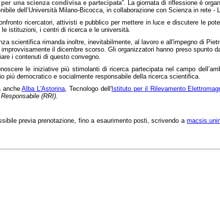
ni per una scienza condivisa e partecipata
”.
La giornata di riflessione è org
nibile dell’Università Milano-Bicocca, in collaborazione con Scienza in rete - 
fronto ricercatori, attivisti e pubblico per mettere in luce e discutere le pote
le istituzioni, i centri di ricerca e le università.
anza scientifica rimanda inoltre, inevitabilmente, al lavoro e all'impegno di Pietr
provvisamente il dicembre scorso. Gli organizzatori hanno preso spunto dalla
are i contenuti di questo convegno.
onoscere le iniziative più stimolanti di ricerca partecipata nel campo dell’am
cio più democratico e socialmente responsabile della ricerca scientifica.
ta anche
Alba L'Astorina
, Tecnologo dell'
Istituto per il Rilevamento Elettromag
 Responsabile (RRI).
ssibile previa prenotazione, fino a esaurimento posti, scrivendo a
macsis.un