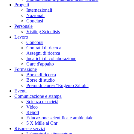
Progetti
Internazionali
Nazionali
Conclusi
Personale
Visiting Scientists
Lavoro
Concorsi
Contratti di ricerca
Assegni di ricerca
Incarichi di collaborazione
Gare d'appalto
Formazione
Borse di ricerca
Borse di studio
Premi di laurea "Eugenio Zilioli"
Eventi
Comunicazione e stampa
Scienza e società
Video
Report
Educazione scientifica e ambientale
5 X Mille al Cnr
Risorse e servizi
Laboratori e attrezzature