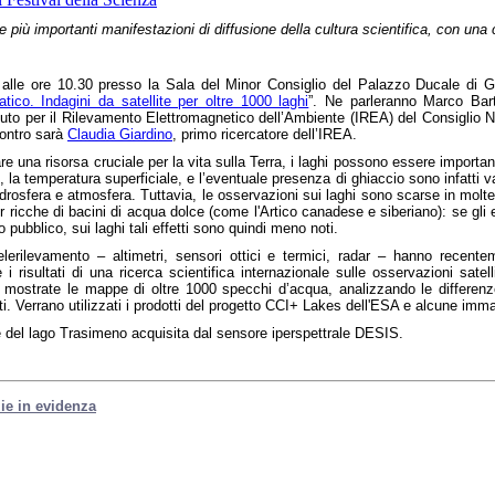
le più importanti manifestazioni di diffusione della cultura scientifica, con un
alle ore 10.30 presso la Sala del Minor Consiglio del Palazzo Ducale di Ge
ico. Indagini da satellite per oltre 1000 laghi
”. Ne parleranno Marco Bart
tituto per il Rilevamento Elettromagnetico dell’Ambiente (IREA) del Consiglio 
contro sarà
Claudia Giardino
, primo ricercatore dell’IREA.
re una risorsa cruciale per la vita sulla Terra, i laghi possono essere important
e, la temperatura superficiale, e l’eventuale presenza di ghiaccio sono infatti v
, idrosfera e atmosfera. Tuttavia, le osservazioni sui laghi sono scarse in molte
 ricche di bacini di acqua dolce (come l'Artico canadese e siberiano): se gli 
 pubblico, sui laghi tali effetti sono quindi meno noti.
elerilevamento – altimetri, sensori ottici e termici, radar – hanno recent
i risultati di una ricerca scientifica internazionale sulle osservazioni sate
 mostrate le mappe di oltre 1000 specchi d’acqua, analizzando le differenze t
enti. Verrano utilizzati i prodotti del progetto CCI+ Lakes dell'ESA e alcune i
e del lago Trasimeno acquisita dal sensore iperspettrale DESIS.
izie in evidenza