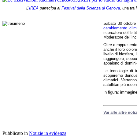
L’
IREA
partecipa al
Festival della Scienza di Genova
, una tra 
Sabato 30 ottobre 
cambiamento climat
ricercatore dell’Is
Moderatore dell’in
Oltre a rappresenta
anche il loro color
livello di biosfera
raggiungere, seppur
appaiono di dominio
Le tecnologie di t
scopriremo dunque 
climatici. Verranno
satellitari più rec
In figura: immagin
Vai alle altre not
Pubblicato in
Notizie in evidenza