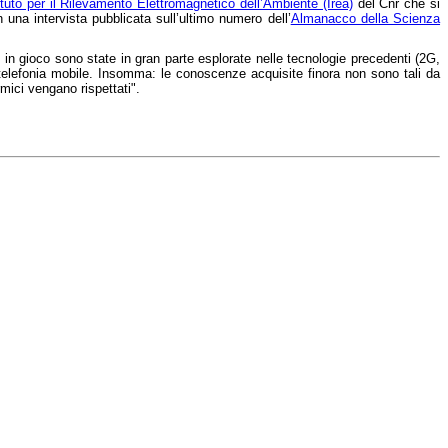
ituto per il Rilevamento Elettromagnetico dell’Ambiente (Irea)
del Cnr che si
in una intervista pubblicata sull’ultimo numero dell’
Almanacco della Scienza
in gioco sono state in gran parte esplorate nelle tecnologie precedenti (2G,
di telefonia mobile. Insomma: le conoscenze acquisite finora non sono tali da
rmici vengano rispettati".