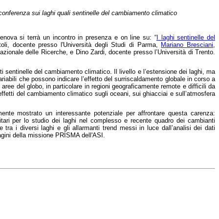
a conferenza sui laghi quali sentinelle del cambiamento climatico
nova si terrà un incontro in presenza e on line su: “
I laghi sentinelle del
oli, docente presso l'Università degli Studi di Parma,
Mariano Bresciani
,
Nazionale delle Ricerche, e Dino Zardi, docente presso l’Università di Trento.
i sentinelle del cambiamento climatico. Il livello e l’estensione dei laghi, ma
ariabili che possono indicare l’effetto del surriscaldamento globale in corso a
 aree del globo, in particolare in regioni geograficamente remote e difficili da
effetti del cambiamento climatico sugli oceani, sui ghiacciai e sull’atmosfera
emente mostrato un interessante potenziale per affrontare questa carenza:
llitari per lo studio dei laghi nel complesso e recente quadro dei cambianti
ra i diversi laghi e gli allarmanti trend messi in luce dall’analisi dei dati
mmagini della missione PRISMA dell'ASI.