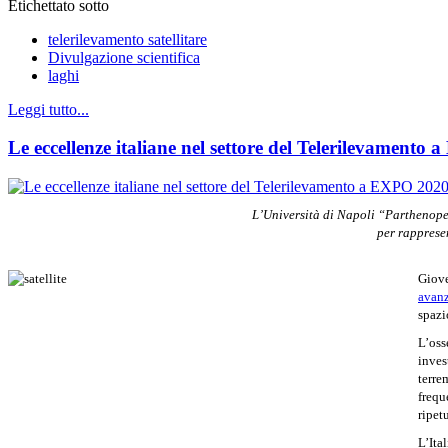
Etichettato sotto
telerilevamento satellitare
Divulgazione scientifica
laghi
Leggi tutto...
Le eccellenze italiane nel settore del Telerilevamento
L’Università di Napoli “Parthenope”
per rappresen
Giove
avanz
spazi
L’oss
inves
terre
frequ
ripet
L’Ita