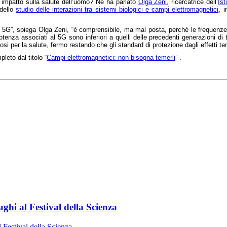
e impatto sulla salute dell’uomo? Ne ha parlato
Olga Zeni
, ricercatrice dell’
Ist
dello
studio delle interazioni tra sistemi biologici e campi elettromagnetici
, 
 5G”, spiega Olga Zeni, “è comprensibile, ma mal posta, perché le frequenze 
 potenza associati al 5G sono inferiori a quelli delle precedenti generazioni 
osi per la salute, fermo restando che gli standard di protezione dagli effetti te
pleto dal titolo “
Campi elettromagnetici: non bisogna temerli
” .
aghi al Festival della Scienza