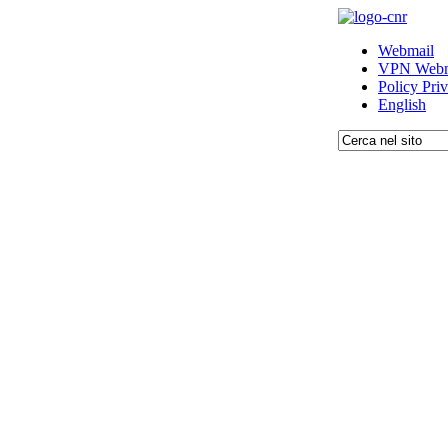
Webmail
VPN Webm
Policy Pri
English