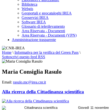
Biblioteca
Webgis
Geoportali e geocataloghi IREA
Geoservizi IREA
Software IREA
Glossario di telerilevamento
Area Riservata - Documenti
Area Riservata - Documenti (VPN)
Amministrazione trasparente
Home
\
Informativa per la verifica del Green Pass
\
Sottoscrivi questo feed RSS
Maria Consiglia Rasulo
Email:
rasulo.mc@irea.cnr.it
Alla ricerca della Cittadinanza scientifica
Giovedì 11 novembre 20