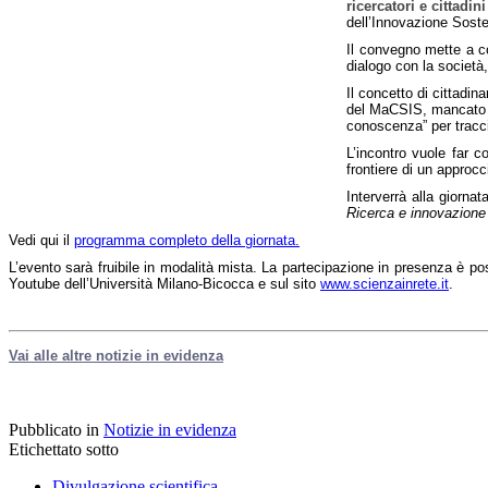
ricercatori e cittadi
dell’Innovazione Soste
Il convegno mette a con
dialogo con la società, 
Il concetto di cittadin
del MaCSIS, mancato im
conoscenza” per tracci
L’incontro vuole far c
frontiere di un approc
Interverrà alla giorna
Ricerca e innovazione
Vedi qui il
programma completo della giornata.
L’evento sarà fruibile in modalità mista. La partecipazione in presenza è po
Youtube dell’Università Milano-Bicocca e sul sito
www.scienzainrete.it
.
Vai alle altre notizie in evidenza
Pubblicato in
Notizie in evidenza
Etichettato sotto
Divulgazione scientifica