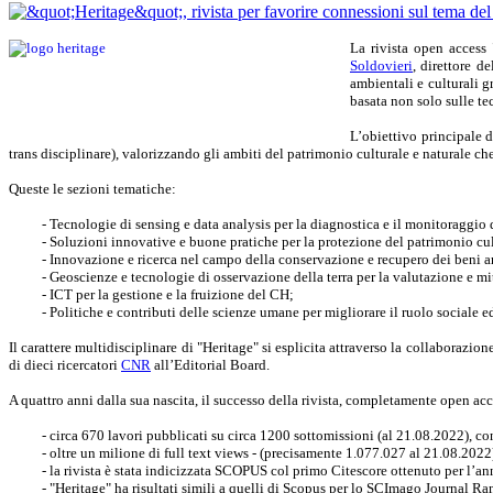
La rivista open access 
Soldovieri
, direttore del
ambientali e culturali g
basata non solo sulle tec
L’obiettivo principale d
trans disciplinare), valorizzando gli ambiti del patrimonio culturale e naturale c
Queste le sezioni tematiche:
- Tecnologie di sensing e data analysis per la diagnostica e il monitoraggio 
- Soluzioni innovative e buone pratiche per la protezione del patrimonio cul
- Innovazione e ricerca nel campo della conservazione e recupero dei beni ar
- Geoscienze e tecnologie di osservazione della terra per la valutazione e m
- ICT per la gestione e la fruizione del CH;
- Politiche e contributi delle scienze umane per migliorare il ruolo sociale
Il carattere multidisciplinare di "Heritage" si esplicita attraverso la collaborazio
di dieci ricercatori
CNR
all’Editorial Board.
A quattro anni dalla sua nascita, il successo della rivista, completamente open acce
- circa 670 lavori pubblicati su circa 1200 sottomissioni (al 21.08.2022), 
- oltre un milione di full text views - (precisamente 1.077.027 al 21.08.2022
- la rivista è stata indicizzata SCOPUS col primo Citescore ottenuto per l’a
- "Heritage" ha risultati simili a quelli di Scopus per lo SCImago Journal R