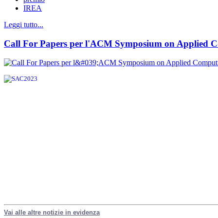
IREA
Leggi tutto...
Call For Papers per l'ACM Symposium on Applied Co
Vai alle altre notizie in evidenza