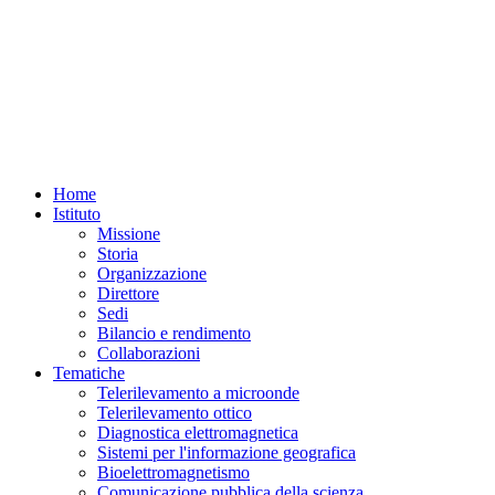
27-
28
febbraio,
parte
LA
SICUREZZA
ALIMENTARE
E
LE
RISORSE
AMBIENTALI
Home
CON
IL
Istituto
CNR,
Missione
un'iniziativa
Storia
in
Organizzazione
cui
Direttore
i
ricercatori
Sedi
dell'IREA
Bilancio e rendimento
CNR
Collaborazioni
e
Tematiche
di
Telerilevamento a microonde
altri
istituti
Telerilevamento ottico
milanesi
Diagnostica elettromagnetica
incontrano
Sistemi per l'informazione geografica
il
Bioelettromagnetismo
pubblico
Comunicazione pubblica della scienza
al