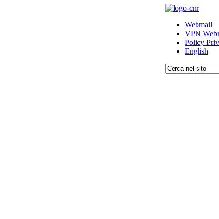
Webmail
VPN Webm
Policy Pri
English