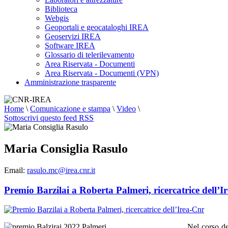
Biblioteca
Webgis
Geoportali e geocataloghi IREA
Geoservizi IREA
Software IREA
Glossario di telerilevamento
Area Riservata - Documenti
Area Riservata - Documenti (VPN)
Amministrazione trasparente
Home
\
Comunicazione e stampa
\
Video
\
Sottoscrivi questo feed RSS
Maria Consiglia Rasulo
Email:
rasulo.mc@irea.cnr.it
Premio Barzilai a Roberta Palmeri, ricercatrice dell’I
Nel corso d