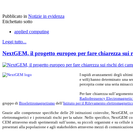
Pubblicato in
Notizie in evidenza
Etichettato sotto
applied computing
Leggi tutto...
NextGEM, il progetto europeo per fare chiarezza sui r
I rapidi avanzamenti degli
ultim
e wifi) hanno determinato una sem
percepita come una seria minaccia
Per fare chiarezza sull’argomento 
Radiofrequency Electromagnetic
gruppo di
Bioelettromagnetismo
dell’
Istituto per il Rilevamento elettromagneti
Grazie alle competenze specifiche delle 20 istituzioni coinvolte, NextGEM, cre
elettromagnetici e i potenziali rischi per la salute. Nello specifico, NextGEM co
CEM attraverso studi sperimentali sull’uomo, su piccoli organismi e su cellule in
presentati alla popolazione e agli stakeholders attraverso mezzi di comunicazione 