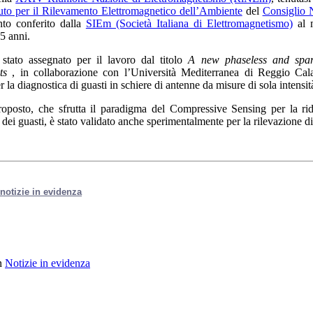
tuto per il Rilevamento Elettromagnetico dell’Ambiente
del
Consiglio 
nto conferito dalla
SIEm (Società Italiana di Elettromagnetismo)
al m
35 anni.
 stato assegnato per il lavoro dal titolo
A new phaseless and spars
ts
, in collaborazione con l’Università Mediterranea di Reggio Cala
 la diagnostica di guasti in schiere di antenne da misure di sola intensi
roposto, che sfrutta il paradigma del Compressive Sensing per la rid
dei guasti, è stato validato anche sperimentalmente per la rilevazione di
e notizie in evidenza
n
Notizie in evidenza