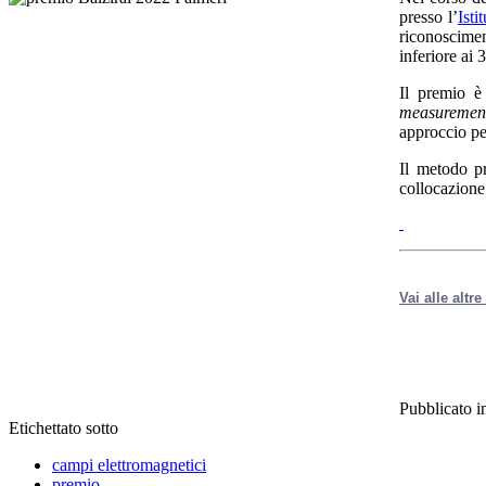
presso l’
Isti
riconoscime
inferiore ai 
Il premio è
measuremen
approccio per
Il metodo p
collocazione 
Vai alle altr
Pubblicato i
Etichettato sotto
campi elettromagnetici
premio