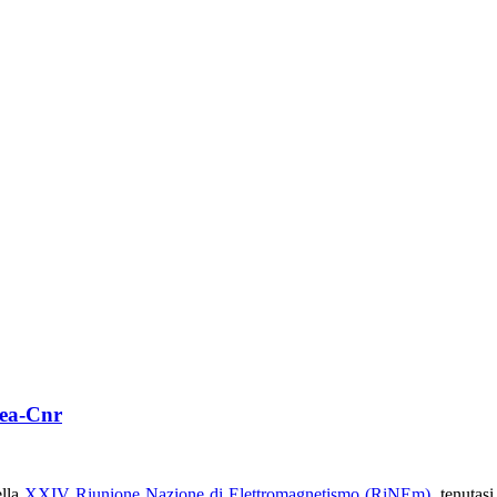
rea-Cnr
ella
XXIV Riunione Nazione di Elettromagnetismo (RiNEm)
, tenutas