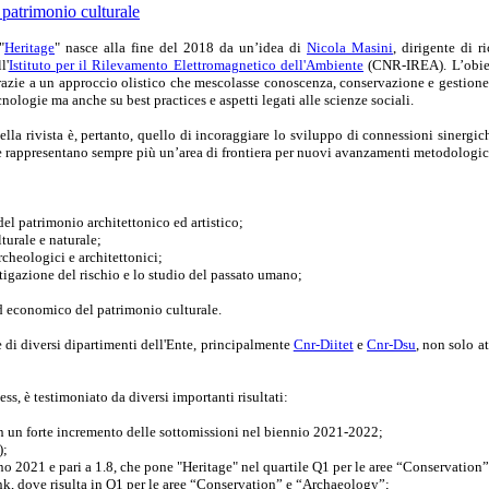
"
Heritage
" nasce alla fine del 2018 da un’idea di
Nicola Masini
, dirigente di 
l'
Istituto per il Rilevamento Elettromagnetico dell'Ambiente
(CNR-IREA). L’obiett
razie a un approccio olistico che mescolasse conoscenza, conservazione e gestione/
nologie ma anche su best practices e aspetti legati alle scienze sociali.
ella rivista è, pertanto, quello di incoraggiare lo sviluppo di connessioni sinergich
he rappresentano sempre più un’area di frontiera per nuovi avanzamenti metodologici 
del patrimonio architettonico ed artistico;
turale e naturale;
cheologici e architettonici;
itigazione del rischio e lo studio del passato umano;
 ed economico del patrimonio culturale.
ne di diversi dipartimenti dell'Ente, principalmente
Cnr-Diitet
e
Cnr-Dsu
, non solo a
ss, è testimoniato da diversi importanti risultati:
con un forte incremento delle sottomissioni nel biennio 2021-2022;
);
nno 2021 e pari a 1.8, che pone "Heritage" nel quartile Q1 per le aree “Conservatio
ank, dove risulta in Q1 per le aree “Conservation” e “Archaeology”;