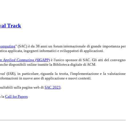
val Track
Computing
"
(SAC) è da 38 anni un forum internazionale di grande importanza per
atica applicata, ingegneri informatici e sviluppatori di applicazioni.
on Applied Computing
(SIGAPP)
è l'unico sponsor di SAC. Gli atti del convegno
che disponibili online tramite la Biblioteca digitale di ACM.
eval
(IAR), in particolare, riguarda la teoria, l'implementazione e la valutazione
informazioni in nuove aree di applicazione e nuovi contesti.
sultabili sulla pagina web di
SAC 2023
.
a la
Call for Papers