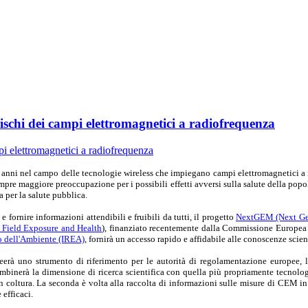
ischi dei campi elettromagnetici a radiofrequenza
i anni
nel campo delle tecnologie wireless che impiegano campi elettromagnetici a r
pre maggiore preoccupazione per i possibili effetti avversi sulla salute della popo
 per la salute pubblica.
e fornire informazioni attendibili e fruibili da tutti, il progetto
NextGEM (Next Gene
 Field Exposure and Health
), finanziato recentemente dalla Commissione Europe
co dell'Ambiente (IREA)
, fornirà un accesso rapido e affidabile alle conoscenze scie
erà uno strumento di riferimento per le autorità di regolamentazione europee, la
mbinerà la dimensione di ricerca scientifica con quella più propriamente tecnologic
 coltura. La seconda è volta alla raccolta di informazioni sulle misure di CEM in c
efficaci.