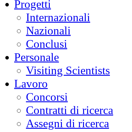
Progetti
sciami
sismici
burst-
Internazionali
like,
caratterizzati
da
Nazionali
sequenze
rapide
di
Conclusi
piccoli
terremoti,
difficili
Personale
da
distinguere
con
Visiting Scientists
le
tecniche
tradizionali.
Lavoro
Parallelamente,
si
è
Concorsi
osservata
un’accelerazione
dei
Contratti di ricerca
fenomeni
di
sollevamento
Assegni di ricerca
del
suolo,
dell’attività