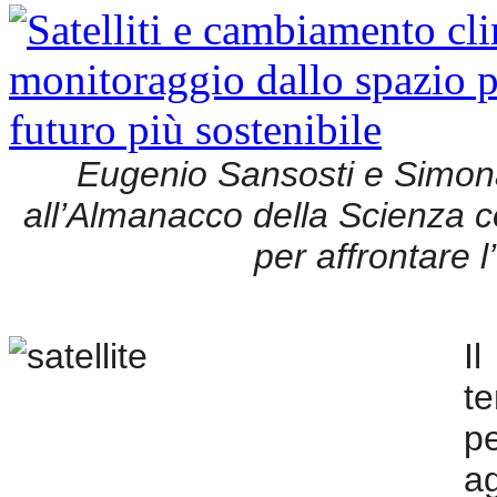
Eugenio Sansosti e Simo
all’Almanacco della Scienza co
per affrontare 
I
t
pe
a