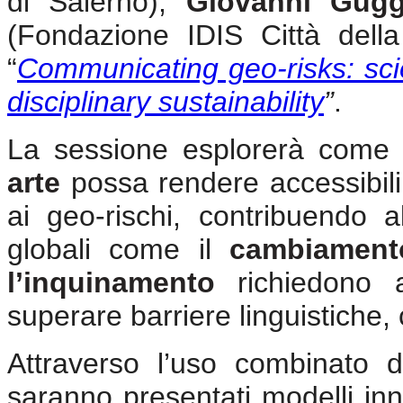
di Salerno),
Giovanni Gug
(Fondazione IDIS Città della
“
Communicating geo-risks: scien
disciplinary sustainability
”
.
La sessione esplorerà come l
arte
possa rendere accessibili 
ai geo-rischi, contribuendo a
globali come il
cambiamento
l’inquinamento
richiedono a
superare barriere linguistiche, 
Attraverso l’uso combinato 
saranno presentati modelli inno