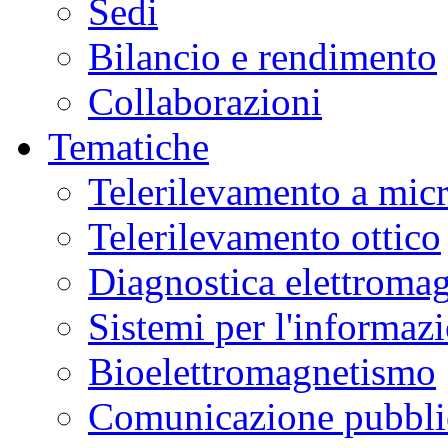
Sedi
peculiari
ai
Campi
Bilancio e rendimento
Flegrei,
fornendo
nuove
Collaborazioni
chiavi
di
lettura
Tematiche
sulla
dinamica
del
Telerilevamento a mic
vulcano.
La
ricerca
Telerilevamento ottico
è
stata
pubblicata
Diagnostica elettromag
sulla
rivista
Nature
Communications
.
Sistemi per l'informaz
Dal
2021
Bioelettromagnetismo
si
è
registrato
Comunicazione pubblic
un
aumento
degli