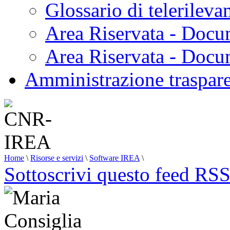
Glossario di telerilev
L'analisi
ha
localizzato
Area Riservata - Docu
queste
sequenze
nell’area
Area Riservata - Doc
del
principale
campo
Amministrazione traspar
idrotermale,
evidenziando
un’anomalia
geodetica
presso
il
Monte
Olibano,
dove
il
sollevamento
Home
\
Risorse e servizi
\
Software IREA
\
del
Sottoscrivi questo feed RS
suolo
risulta
più
lento
rispetto
alle
zone
circostanti.