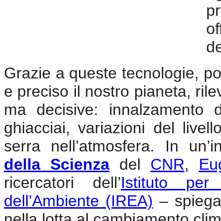
pr
of
de
Grazie a queste tecnologie, p
e preciso il nostro pianeta, ril
ma decisive: innalzamento d
ghiacciai, variazioni del live
serra nell’atmosfera. In un’in
della Scienza
del
CNR
,
Eu
ricercatori dell’
Istituto per
dell’Ambiente (IREA)
– spiegan
nella lotta al cambiamento clim