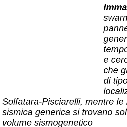
Imma
swarm
panne
generi
tempo
e cer
che g
di ti
locali
Solfatara-Pisciarelli, mentre le
sismica generica si trovano solo
volume sismogenetico