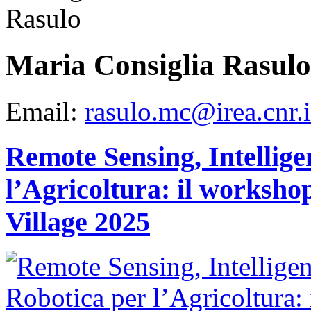
La
ricerca
integra
approcci
geofisici,
Maria Consiglia Rasulo
geochimici,
geodetici
e
satellitari,
Email:
rasulo.mc@irea.cnr.i
migliorando
la
comprensione
del
vulcano
Remote Sensing, Intellige
e
contribuendo
al
l’Agricoltura: il works
monitoraggio
e
alla
Village 2025
gestione
del
rischio
in
un’area
densamente
popolata.