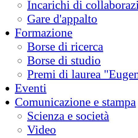
Incarichi di collaboraz
sismica
ordinaria
e
Gare d'appalto
delle
emissioni
di
Formazione
gas,
tipici
di
Borse di ricerca
questa
fase
di
Borse di studio
attività.
Studi
condotti
Premi di laurea "Eugen
in
altri
contesti
Eventi
vulcanici
hanno
associato
Comunicazione e stampa
gli
sciami
sismici
Scienza e società
burst-
like
a
Video
esplosioni
freatiche
e