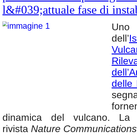
Uno 
dell’
I
Vulca
Ril
dell
delle
segna
forne
dinamica del vulcano. La r
rivista
Nature Communications