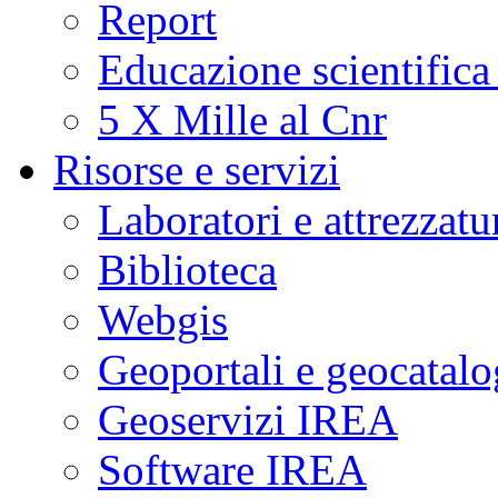
Report
a
fasi
critiche
Educazione scientifica
di
unrest
(agitazione).
5 X Mille al Cnr
Questo
suggerisce
che
Risorse e servizi
i
fenomeni
sismici
Laboratori e attrezzatu
osservati
potrebbero
essere
Biblioteca
potenziali
indicatori
di
Webgis
cambiamenti
significativi
nelle
Geoportali e geocatal
condizioni
fisiche
del
Geoservizi IREA
sistema
idrotermale
della
Software IREA
caldera
flegrea.