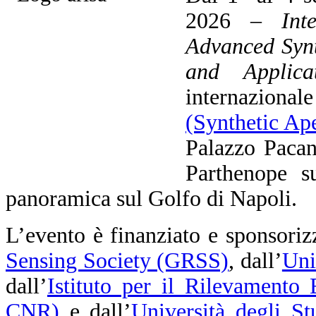
2026 –
Int
Advanced Synt
and Applicat
internaziona
(Synthetic Ap
Palazzo Pacan
Parthenope su
panoramica sul Golfo di Napoli.
L’evento è finanziato e sponsoriz
Sensing Society (GRSS)
, dall’
Uni
dall’
Istituto per il Rilevamento
CNR)
e dall’
Università degli St