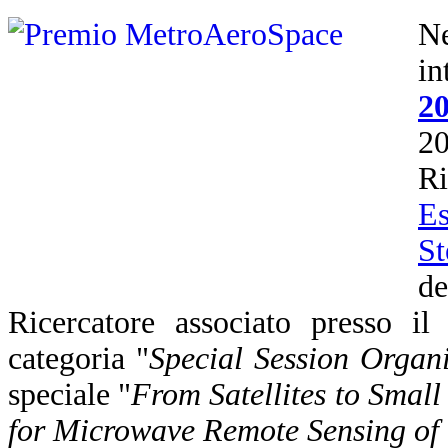
N
i
2
2
R
Es
St
d
Ricercatore associato presso i
categoria "
Special Session Organi
speciale "
From Satellites to Smal
for Microwave Remote Sensing of