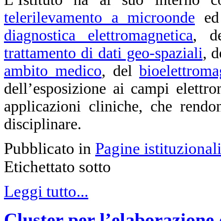
telerilevamento a microonde
e
diagnostica elettromagnetica
, d
trattamento di dati geo-spaziali
,
de
ambito medico
, del
bioelettrom
dell’esposizione ai campi elettr
applicazioni cliniche, che rend
disciplinare.
Pubblicato in
Pagine istituzional
Etichettato sotto
Leggi tutto...
Cluster per l’elaborazione