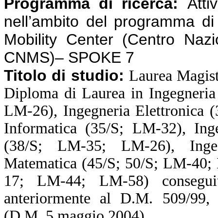
Programma di ricerca:
Atti
nell’ambito del programma d
Mobility Center (Centro Nazi
CNMS)– SPOKE 7
Titolo di studio:
Laurea Magist
Diploma di Laurea in Ingegneria
LM-26), Ingegneria Elettronica 
Informatica (35/S; LM-32), Inge
(38/S; LM-35; LM-26), Ingeg
Matematica (45/S; 50/S; LM-40; 
17; LM-44; LM-58) consegui
anteriormente al D.M. 509/99, o
(D.M. 5 maggio 2004).