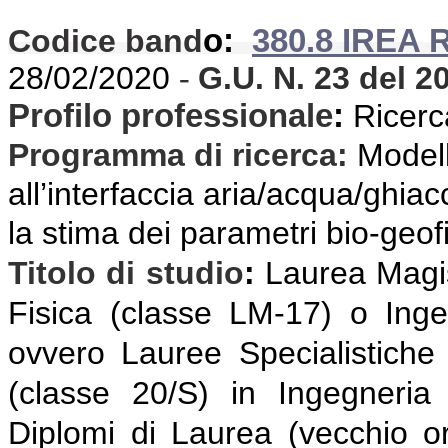
Codice band
o:
380.8 IREA 
28/02/2020
G.U. N. 23
del 2
-
Profilo professionale
:
Ricerca
Programma di ricerca
:
Modell
all’interfaccia aria/acqua/ghiac
la stima dei parametri bio-geofi
Titolo di studio
:
Laurea Magis
Fisica (classe LM-17) o Ing
ovvero Lauree Specialistiche
(classe 20/S) in Ingegneria
Diplomi di Laurea (vecchio or