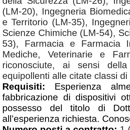
della Sicurezza (LM-26), Ing
(LM-20), Ingegneria Biomedic
e Territorio (LM-35), Ingegne
Scienze Chimiche (LM-54), Sci
53), Farmacia e Farmacia In
Mediche, Veterinarie e Far
riconosciute, ai sensi dell
equipollenti alle citate classi di
Requisiti:
Esperienza almen
fabbricazione di dispositivi ot
possesso del titolo di Dot
all’esperienza richiesta. Conos
Numero posti a contratto:
1 