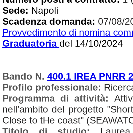
Sede:
Napoli
Scadenza domanda:
07/08/2
Provvedimento di nomina com
Graduatoria
del 14/10/2024
Bando N.
400.1 IREA PNRR 
Profilo professionale:
Ricercat
Programma di attività:
Atti
nell’ambito del progetto "Sh
Close to tHe coast" (SEAWAT
Titolo di studio:
Laurea