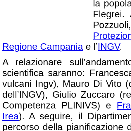
la popol
Flegrei.
Pozzuol
Protezio
Regione Campania
e l’
INGV
.
A relazionare sull’andamen
scientifica saranno: Francesca
vulcani Ingv), Mauro Di Vito (d
dell’INGV), Giulio Zuccaro (re
Competenza PLINIVS) e
Fr
Irea
). A seguire, il Dipartimen
percorso della pianificazione d