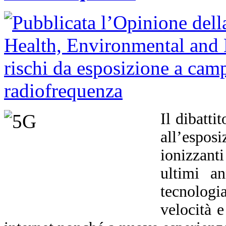
Il dibatti
all’espo
ionizzant
ultimi an
tecnolog
velocità e