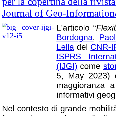
L'articolo “
Flexi
Bordogna
,
Paol
Lella
del
CNR-I
ISPRS Internat
(IJGI)
come
sto
5, May 2023) c
maggioranza a 
informativi geogr
Nel contesto di grande mobilit