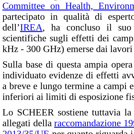
Committee on Health, Environ
partecipato in qualità di esper
dell’
IREA
, ha concluso il suo 
scientifiche sugli effetti dei cam
kHz - 300 GHz) emerse dai lavori 
Sulla base di questa ampia opera
individuato evidenze di effetti avv
a breve e lungo termine a campi el
inferiori ai limiti di esposizione f
Lo SCHEER sostiene tuttavia la n
allegati della
raccomandazione 1
2013/35/UE
per quanto riguarda i