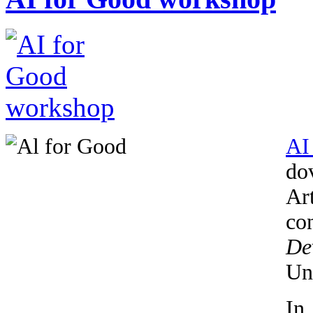
AI
dov
Ar
co
De
Un
In