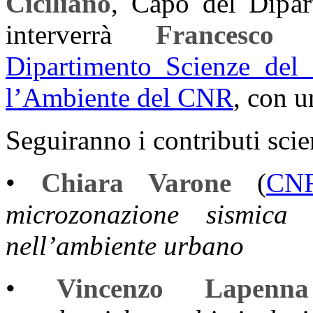
Ciciliano
, Capo del Dipart
interverrà
Francesco P
Dipartimento Scienze del 
l’Ambiente del CNR
, con u
Seguiranno i contributi scie
•
Chiara Varone
(
CN
microzonazione sismica 
nell’ambiente urbano
•
Vincenzo Lapenna