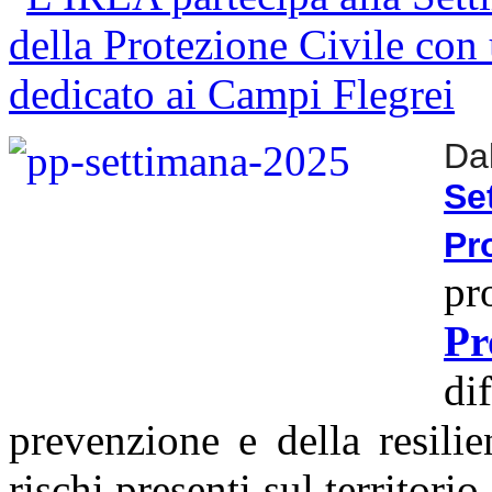
Da
S
Pr
pr
Pr
di
prevenzione e della resilien
rischi presenti sul territorio