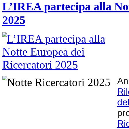
L’IREA partecipa alla No
2025
An
Ri
de
pr
Ri