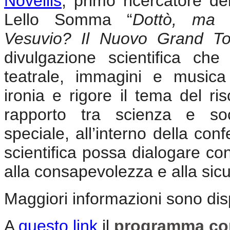
Novellis
, primo ricercatore de
Lello Somma “
Dottò, ma 
Vesuvio? Il Nuovo Grand To
divulgazione scientifica che 
teatrale, immagini e musica
ironia e rigore il tema del ri
rapporto tra scienza e soc
speciale, all’interno della con
scientifica possa dialogare con
alla consapevolezza e alla sicu
Maggiori informazioni sono disp
A
questo link
il
programma com