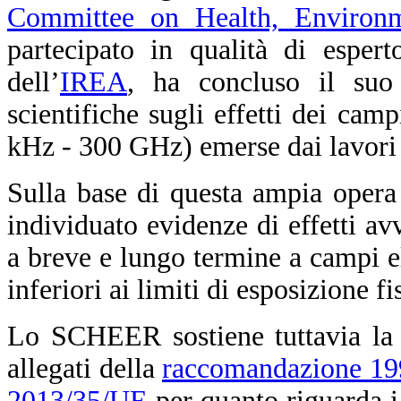
Committee on Health, Environ
partecipato in qualità di esper
dell’
IREA
, ha concluso il suo 
scientifiche sugli effetti dei cam
kHz - 300 GHz) emerse dai lavori 
Sulla base di questa ampia opera
individuato evidenze di effetti avv
a breve e lungo termine a campi el
inferiori ai limiti di esposizione f
Lo SCHEER sostiene tuttavia la n
allegati della
raccomandazione 1
2013/35/UE
per quanto riguarda i