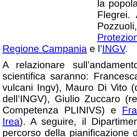
la popol
Flegrei.
Pozzuol
Protezio
Regione Campania
e l’
INGV
.
A relazionare sull’andamen
scientifica saranno: Francesca
vulcani Ingv), Mauro Di Vito (d
dell’INGV), Giulio Zuccaro (re
Competenza PLINIVS) e
Fr
Irea
). A seguire, il Dipartimen
percorso della pianificazione d