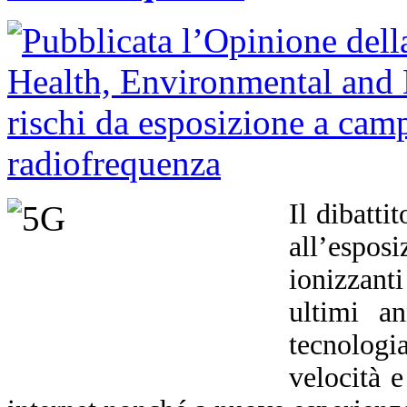
Il dibatti
all’espo
ionizzant
ultimi an
tecnolog
velocità e