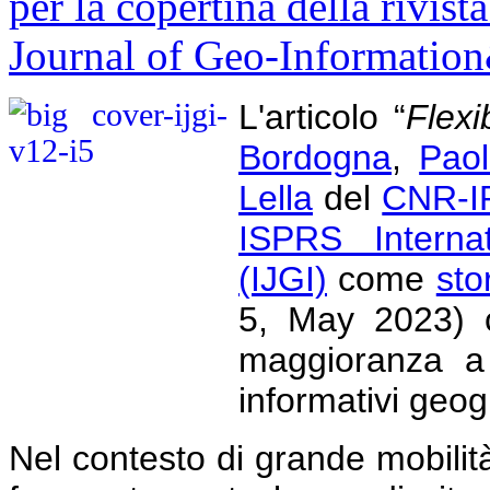
L'articolo “
Flexi
Bordogna
,
Paol
Lella
del
CNR-I
ISPRS Internat
(IJGI)
come
sto
5, May 2023) c
maggioranza a 
informativi geogr
Nel contesto di grande mobilit