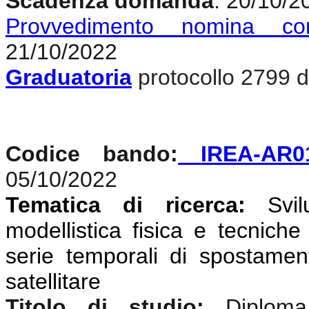
Scadenza domanda
: 20/10/2
Provvedimento nomina co
21/10/2022
Graduatoria
protocollo 2799 d
Codice bando:
IREA-AR0
05/10/2022
Tematica di ricerca:
Svi
modellistica fisica e tecniche
serie temporali di spostamen
satellitare
Titolo di studio:
Diplom