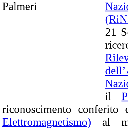
Naz
(Ri
21 S
rice
Ril
dell
Nazi
il
P
riconoscimento conferito
Elettromagnetismo)
al mig