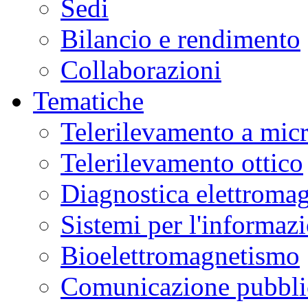
Sedi
Museo
Scienza
Bilancio e rendimento
e
Tecnologia
L.
Collaborazioni
Da
Vinci
in
Tematiche
laboratori
interattivi
di
Telerilevamento a mic
alimentazione,
biotecnologie,
genetica,
Telerilevamento ottico
materiali.
Ulteriori
informazioni
qui
.
Diagnostica elettromag
Sistemi per l'informaz
Bioelettromagnetismo
Comunicazione pubblic