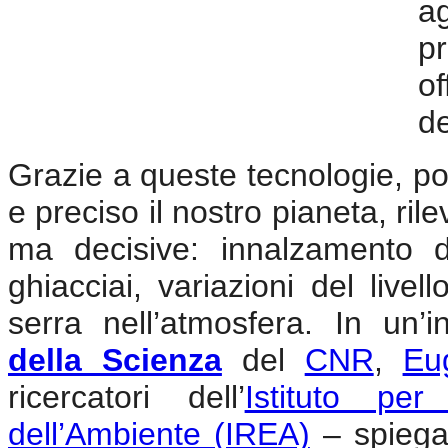
a
pr
of
de
Grazie a queste tecnologie, p
e preciso il nostro pianeta, ril
ma decisive: innalzamento d
ghiacciai, variazioni del live
serra nell’atmosfera. In un’in
della Scienza
del
CNR
,
Eu
ricercatori dell’
Istituto per
dell’Ambiente (IREA)
– spiegan