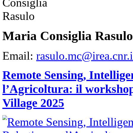
La
ricerca
integra
approcci
geofisici,
geochimici,
geodetici
Maria Consiglia Rasulo
e
satellitari,
migliorando
la
Email:
rasulo.mc@irea.cnr.i
comprensione
del
vulcano
e
Remote Sensing, Intellige
contribuendo
al
monitoraggio
l’Agricoltura: il works
e
alla
gestione
del
Village 2025
rischio
in
un’area
densamente
popolata.