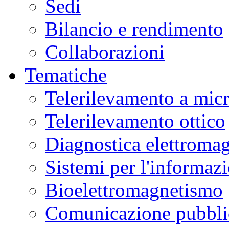
Sedi
peculiari
ai
Campi
Bilancio e rendimento
Flegrei,
fornendo
nuove
Collaborazioni
chiavi
di
lettura
Tematiche
sulla
dinamica
del
Telerilevamento a mic
vulcano.
La
ricerca
Telerilevamento ottico
è
stata
pubblicata
Diagnostica elettromag
sulla
rivista
Nature
Communications
.
Sistemi per l'informaz
Dal
2021
Bioelettromagnetismo
si
è
registrato
Comunicazione pubblic
un
aumento
degli