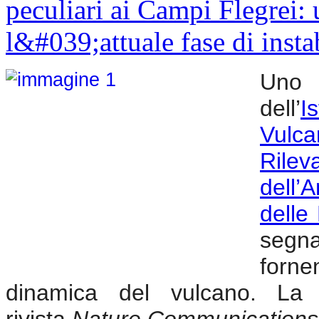
Uno 
dell’
I
Vulca
Ril
dell
delle
segna
forne
dinamica del vulcano. La r