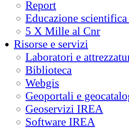
Report
a
fasi
critiche
Educazione scientifica
di
unrest
(agitazione).
5 X Mille al Cnr
Questo
suggerisce
che
Risorse e servizi
i
fenomeni
sismici
Laboratori e attrezzatu
osservati
potrebbero
essere
Biblioteca
potenziali
indicatori
di
Webgis
cambiamenti
significativi
nelle
Geoportali e geocatal
condizioni
fisiche
del
Geoservizi IREA
sistema
idrotermale
della
Software IREA
caldera
flegrea.