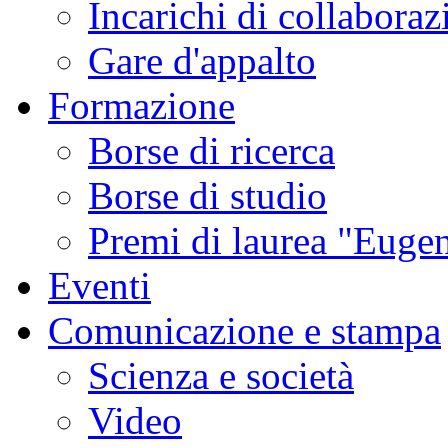
Incarichi di collaboraz
sismica
ordinaria
e
Gare d'appalto
delle
emissioni
di
Formazione
gas,
tipici
di
Borse di ricerca
questa
fase
di
Borse di studio
attività.
Studi
condotti
Premi di laurea "Eugen
in
altri
contesti
Eventi
vulcanici
hanno
associato
Comunicazione e stampa
gli
sciami
sismici
Scienza e società
burst-
like
a
Video
esplosioni
freatiche
e