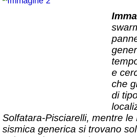
Imma
swarm
panne
generi
tempo
e cer
che g
di ti
locali
Solfatara-Pisciarelli, mentre le
sismica generica si trovano solo