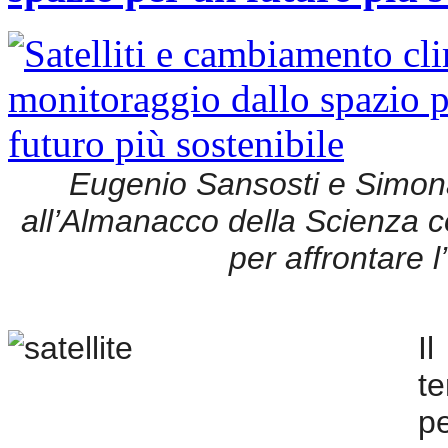
Eugenio Sansosti e Simo
all’Almanacco della Scienza co
per affrontare 
I
t
pe