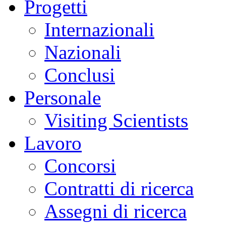
Progetti
sciami
sismici
burst-
Internazionali
like,
caratterizzati
da
Nazionali
sequenze
rapide
di
Conclusi
piccoli
terremoti,
difficili
Personale
da
distinguere
con
Visiting Scientists
le
tecniche
tradizionali.
Lavoro
Parallelamente,
si
è
Concorsi
osservata
un’accelerazione
dei
Contratti di ricerca
fenomeni
di
sollevamento
Assegni di ricerca
del
suolo,
dell’attività