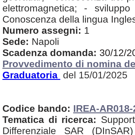
elettromagnetica; - svilupp
Conoscenza della lingua Ingle
Numero assegni:
1
Sede:
Napoli
Scadenza domanda:
30/12/2
Provvedimento di nomina de
Graduatoria
del 15/01/2025
Codice bando:
I
REA-AR018-
Tematica di ricerca:
Supporto
Differenziale SAR (DInSAR)