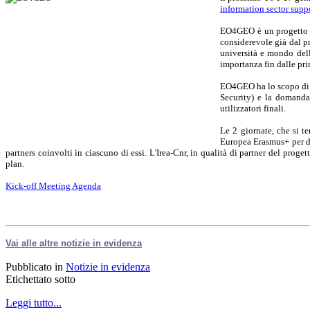
information sector supp
EO4GEO è un progetto fi
considerevole già dal p
università e mondo della
importanza fin dalle pri
EO4GEO ha lo scopo di c
Security) e la domanda 
utilizzatori finali.
Le 2 giornate, che si t
Europea Erasmus+ per def
partners coinvolti in ciascuno di essi. L'Irea-Cnr, in qualità di partner del pr
plan.
Kick-off Meeting Agenda
Vai alle altre notizie in evidenza
Pubblicato in
Notizie in evidenza
Etichettato sotto
Leggi tutto...