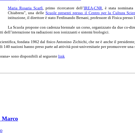
Maria Rosaria Scarfì
, primo ricercatore dell’
IREA-CNR
, è stata nominata
Chiabrera”, una delle
Scuole presenti presso il Centro per la Cultura Sci
istituzione, il direttore è stato Ferdinando Bersani, professore di Fisica presso
La Scuola propone con cadenza biennale un corso, organizzato da due co-dirett
etti dell’interazione tra radiazioni non ionizzanti e sistemi biologici.
ientifica, fondata 1962 dal fisico Antonino Zichichi, che ne è anche il presidente, 
i 140 nazioni hanno preso parte ad attività post-universitarie per promuovere una sc
jorana» sono disponibili al seguente
link
n Marco