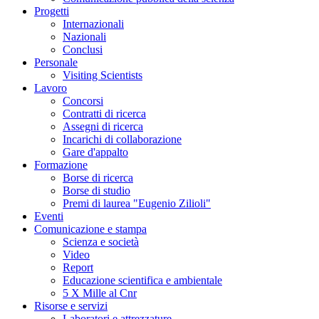
Progetti
Internazionali
Nazionali
Conclusi
Personale
Visiting Scientists
Lavoro
Concorsi
Contratti di ricerca
Assegni di ricerca
Incarichi di collaborazione
Gare d'appalto
Formazione
Borse di ricerca
Borse di studio
Premi di laurea "Eugenio Zilioli"
Eventi
Comunicazione e stampa
Scienza e società
Video
Report
Educazione scientifica e ambientale
5 X Mille al Cnr
Risorse e servizi
Laboratori e attrezzature