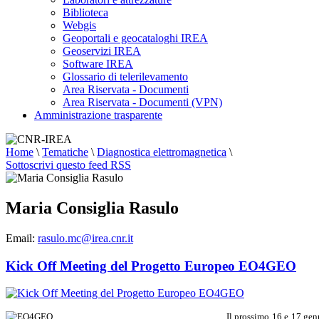
Biblioteca
Webgis
Geoportali e geocataloghi IREA
Geoservizi IREA
Software IREA
Glossario di telerilevamento
Area Riservata - Documenti
Area Riservata - Documenti (VPN)
Amministrazione trasparente
Home
\
Tematiche
\
Diagnostica elettromagnetica
\
Sottoscrivi questo feed RSS
Maria Consiglia Rasulo
Email:
rasulo.mc@irea.cnr.it
Kick Off Meeting del Progetto Europeo EO4GEO
Il prossimo 16 e 17 gen