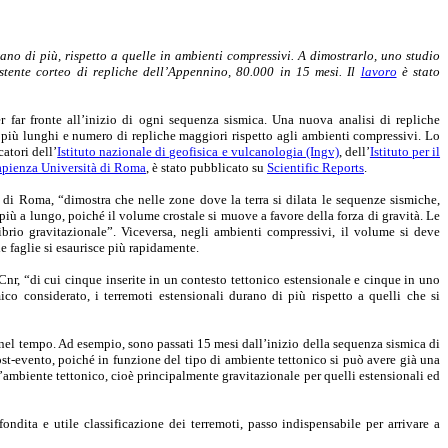
o di più, rispetto a quelle in ambienti compressivi. A dimostrarlo, uno studio
tente corteo di repliche dell’Appennino, 80.000 in 15 mesi. Il
lavoro
è stato
 far fronte all’inizio di ogni sequenza sismica. Una nuova analisi di repliche
 più lunghi e numero di repliche maggiori rispetto agli ambienti compressivi. Lo
catori dell’
Istituto nazionale di geofisica e vulcanologia (Ingv)
, dell’
Istituto per il
apienza Università di Roma
, è stato pubblicato su
Scientific Reports
.
 di Roma, “dimostra che nelle zone dove la terra si dilata le sequenze sismiche,
 a lungo, poiché il volume crostale si muove a favore della forza di gravità. Le
io gravitazionale”. Viceversa, negli ambienti compressivi, il volume si deve
le faglie si esaurisce più rapidamente.
- Cnr, “di cui cinque inserite in un contesto tettonico estensionale e cinque in uno
co considerato, i terremoti estensionali durano di più rispetto a quelli che si
 nel tempo. Ad esempio, sono passati 15 mesi dall’inizio della sequenza sismica di
ost-evento, poiché in funzione del tipo di ambiente tettonico si può avere già una
’ambiente tettonico, cioè principalmente gravitazionale per quelli estensionali ed
ita e utile classificazione dei terremoti, passo indispensabile per arrivare a