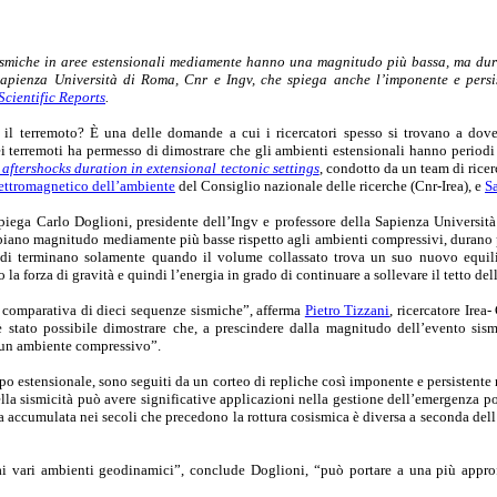
smiche in aree estensionali mediamente hanno una magnitudo più bassa, ma duran
apienza Università di Roma, Cnr e Ingv, che spiega anche l’imponente e persis
Scientific Reports
.
il terremoto? È una delle domande a cui i ricercatori spesso si trovano a dover
ei terremoti ha permesso di dimostrare che gli ambienti estensionali hanno periodi
aftershocks duration in extensional tectonic settings
, condotto da un team di ricer
ettromagnetico dell’ambiente
del Consiglio nazionale delle ricerche (Cnr-Irea), e
S
spiega Carlo Doglioni, presidente dell’Ingv e professore della Sapienza Università
iano magnitudo mediamente più basse rispetto agli ambienti compressivi, durano più
di terminano solamente quando il volume collassato trova un suo nuovo equilibr
la forza di gravità e quindi l’energia in grado di continuare a sollevare il tetto del
 comparativa di dieci sequenze sismiche”, afferma
Pietro Tizzani
, ricercatore Irea
 stato possibile dimostrare che, a prescindere dalla magnitudo dell’evento sismi
 un ambiente compressivo”.
po estensionale, sono seguiti da un corteo di repliche così imponente e persistente
ella sismicità può avere significative applicazioni nella gestione dell’emergenza p
ia accumulata nei secoli che precedono la rottura cosismica è diversa a seconda dell
 vari ambienti geodinamici”, conclude Doglioni, “può portare a una più approfond