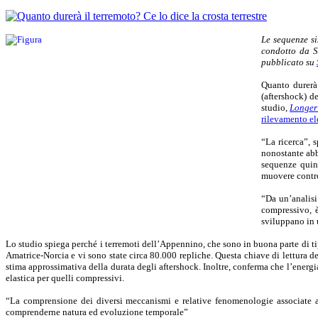
Le sequenze si
condotto da S
pubblicato su
Quanto durerà 
(aftershock) d
studio,
Longer 
rilevamento el
“La ricerca”, 
nonostante abb
sequenze quin
muovere contro 
“Da un’analisi
compressivo, è
sviluppano in
Lo studio spiega perché i terremoti dell’Appennino, che sono in buona parte di ti
Amatrice-Norcia e vi sono state circa 80.000 repliche. Questa chiave di lettura d
stima approssimativa della durata degli aftershock. Inoltre, conferma che l’energ
elastica per quelli compressivi.
“La comprensione dei diversi meccanismi e relative fenomenologie associate ai
comprenderne natura ed evoluzione temporale”