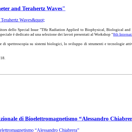
limeter and Terahertz Waves"
 editors dello Special Issue "THz Radiation Applied to Biophysical, Biological an
peciale è dedicato ad una selezione dei lavori presentati al Workshop “
8th Intern
e di spettroscopia su sistemi biologici, lo sviluppo di strumenti e tecnologie at
018.
nazionale di Bioelettromagnetismo “Alessandro Chiabre