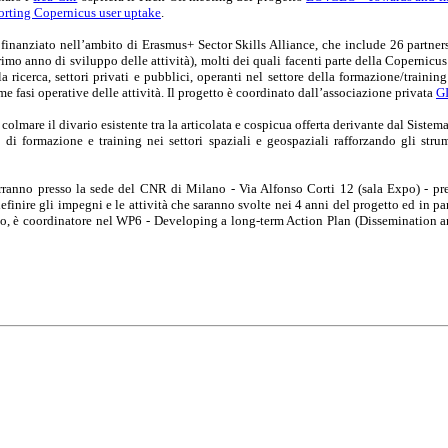
orting Copernicus user uptake
.
nanziato nell’ambito di Erasmus+ Sector Skills Alliance, che include 26 partners
rimo anno di sviluppo delle attività), molti dei quali facenti parte della Copern
 ricerca, settori privati e pubblici, operanti nel settore della formazione/trainin
me fasi operative delle attività. Il progetto è coordinato dall’associazione privata
G
olmare il divario esistente tra la articolata e cospicua offerta derivante dal Sis
di formazione e training nei settori spaziali e geospaziali rafforzando gli str
erranno presso la sede del CNR di Milano - Via Alfonso Corti 12 (sala Expo) - pre
inire gli impegni e le attività che saranno svolte nei 4 anni del progetto ed in pa
ogetto, è coordinatore nel WP6 - Developing a long-term Action Plan (Dissemination 