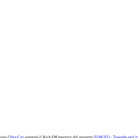
naio l’
Irea-Cnr
ospiterà il Kick-Off meeting del progetto
EO4GEO - Towards and inno