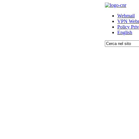
Webmail
VPN Webm
Policy Pri
English