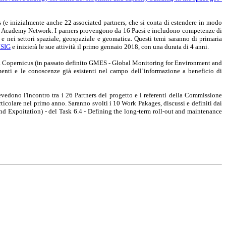
 (e inizialmente anche 22 associated partners, che si conta di estendere in modo
icus Academy Network. I parners provengono da 16 Paesi e includono competenze di
g e nei settori spaziale, geospaziale e geomatica. Questi temi saranno di primaria
ISIG
e inizierà le sue attività il primo gennaio 2018, con una durata di 4 anni.
tema Copernicus (in passato definito GMES - Global Monitoring for Environment and
umenti e le conoscenze già esistenti nel campo dell’informazione a beneficio di
vedono l'incontro tra i 26 Partners del progetto e i referenti della Commissione
rticolare nel primo anno. Saranno svolti i 10 Work Pakages, discussi e definiti dai
and Expoitation) - del Task 6.4 - Defining the long-term roll-out and maintenance