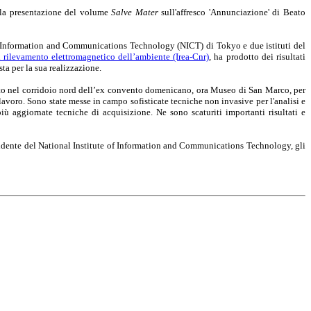
 la presentazione del volume
Salve Mater
sull'affresco 'Annunciazione' di Beato
of Information and Communications Technology (NICT) di Tokyo e due istituti del
il rilevamento elettromagnetico dell’ambiente (Irea-Cnr)
, ha prodotto dei risultati
sta per la sua realizzazione.
pinto nel corridoio nord dell’ex convento domenicano, ora Museo di San Marco, per
lavoro. Sono state messe in campo sofisticate tecniche non invasive per l'analisi e
iù aggiornate tecniche di acquisizione. Ne sono scaturiti importanti risultati e
sidente del National Institute of Information and Communications Technology, gli