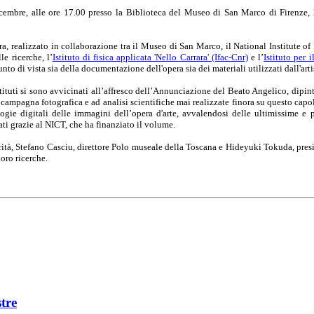
cembre, alle ore 17.00 presso la Biblioteca del Museo di San Marco di Firenze,
ra, realizzato in collaborazione tra il Museo di San Marco,
il National Institute 
e ricerche, l’
Istituto di fisica applicata 'Nello Carrara' (Ifac-Cnr)
e
l’
Istituto per 
nto di vista sia della documentazione dell'opera sia dei materiali utilizzati dall'arti
istituti si sono avvicinati all’affresco dell’Annunciazione del Beato Angelico, di
campagna fotografica e ad analisi scientifiche mai realizzate finora su questo capo
logie digitali delle immagini dell’opera d'arte, avvalendosi delle ultimissime e p
ti grazie al NICT, che ha finanziato il volume.
orità, Stefano Casciu, direttore Polo museale della Toscana e Hideyuki Tokuda, pre
loro ricerche.
tre