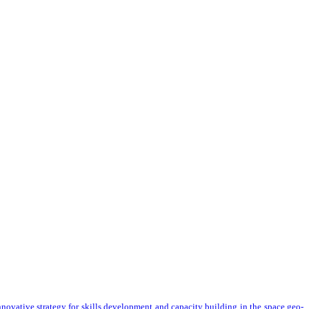
vative strategy for skills development and capacity building in the space geo-