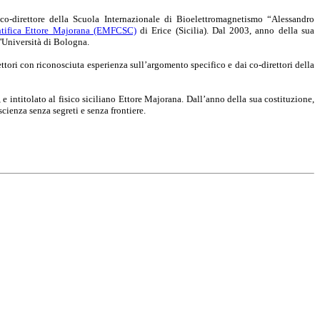
 co-direttore della Scuola Internazionale di Bioelettromagnetismo “Alessandro
entifica Ettore Majorana (EMFCSC)
di Erice (Sicilia). Dal 2003, anno della sua
 l'Università di Bologna.
ori con riconosciuta esperienza sull’argomento specifico e dai co-direttori della
e intitolato al fisico siciliano Ettore Majorana. Dall’anno della sua costituzione,
ienza senza segreti e senza frontiere.