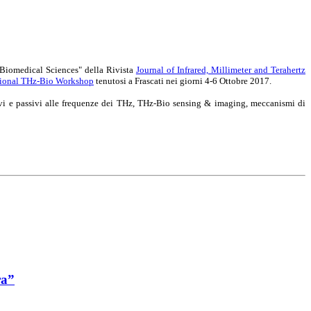
d Biomedical Sciences" della Rivista
Journal of Infrared, Millimeter and Terahertz
ational THz-Bio Workshop
tenutosi a Frascati nei giorni 4-6 Ottobre 2017.
tivi e passivi alle frequenze dei THz, THz-Bio sensing & imaging, meccanismi di
ra”