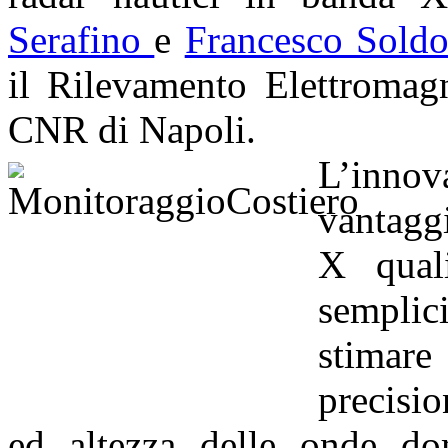
Serafino
e
Francesco Soldo
il Rilevamento Elettromag
CNR di Napoli.
L’innov
vantagg
X qual
semplici
stimare
precisi
ed altezza delle onde do