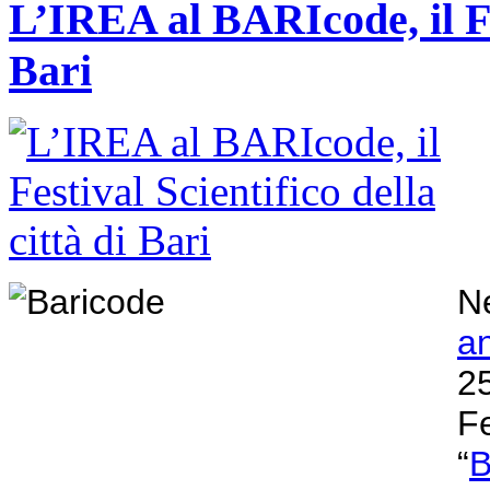
L’IREA al BARIcode, il Fes
Bari
Ne
a
2
F
“
B