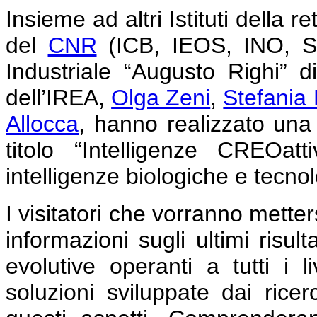
Insieme ad altri Istituti della r
del
CNR
(ICB, IEOS, INO, ST
Industriale “Augusto Righi” di
dell’IREA,
Olga Zeni
,
Stefania
Allocca
, hanno realizzato un
titolo “Intelligenze CREOat
intelligenze biologiche e tecno
I visitatori che vorranno mette
informazioni sugli ultimi risult
evolutive operanti a tutti i l
soluzioni sviluppate dai ricer