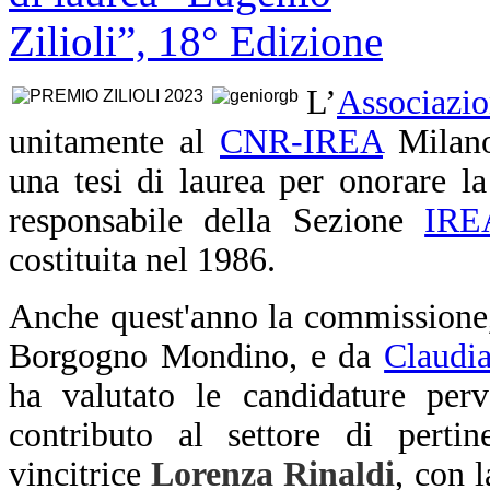
L’
Associazi
unitamente al
CNR-IREA
Milano
una tesi di laurea per onorare l
responsabile della Sezione
IRE
costituita nel 1986.
Anche quest'anno l
a commissione,
Borgogno Mondino, e da
Claudi
ha valutato le candidature perv
contributo al settore di pertin
vincitrice
Lorenza Rinaldi
, con l