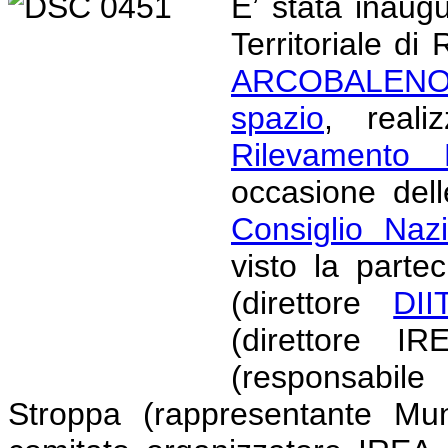
E’ stata inaug
Territoriale d
ARCOBALENO 
spazio
, realiz
Rilevamento 
occasione dell
Consiglio Naz
visto la parte
(direttore
DII
(direttore I
(responsabile
Stroppa (rappresentante Mu