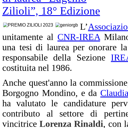
L’
Associazi
unitamente al
CNR-IREA
Milano
una tesi di laurea per onorare l
responsabile della Sezione
IRE
costituita nel 1986.
Anche quest'anno l
a commissione,
Borgogno Mondino, e da
Claudi
ha valutato le candidature perv
contributo al settore di pertin
vincitrice
Lorenza Rinaldi
, con l