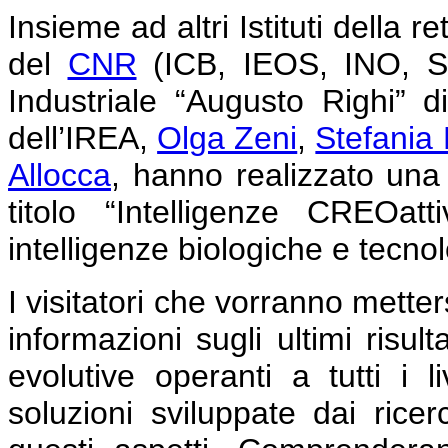
Insieme ad altri Istituti della r
del
CNR
(ICB, IEOS, INO, ST
Industriale “Augusto Righi” di
dell’IREA,
Olga Zeni
,
Stefania
Allocca
, hanno realizzato un
titolo “Intelligenze CREOat
intelligenze biologiche e tecno
I visitatori che vorranno mette
informazioni sugli ultimi risult
evolutive operanti a tutti i l
soluzioni sviluppate dai ricer