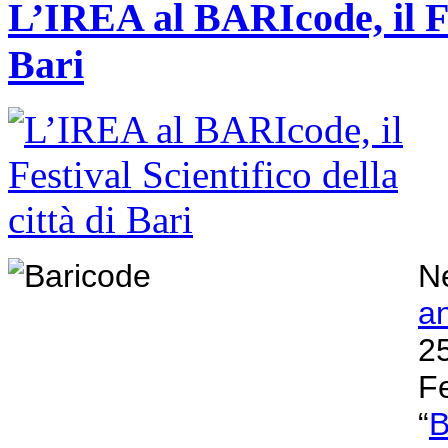
L’IREA al BARIcode, il Fes
Bari
Ne
a
2
F
“
B