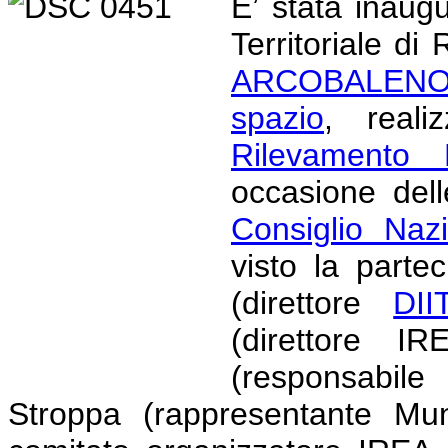
E’ stata inaug
Territoriale d
ARCOBALENO 
spazio
, realiz
Rilevamento 
occasione dell
Consiglio Naz
visto la parte
(direttore
DII
(direttore I
(responsabile
Stroppa (rappresentante Mu