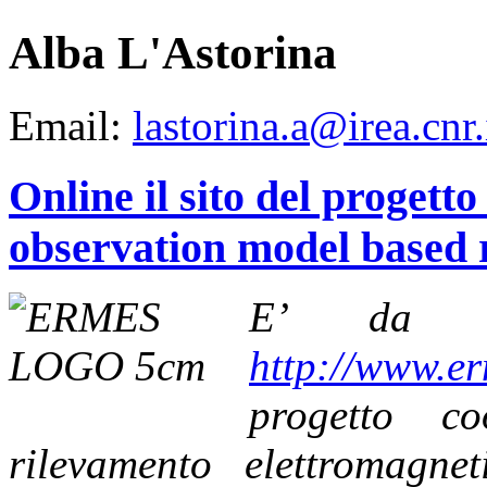
Alba L'Astorina
Email:
lastorina.a@irea.cnr.
g
iques
Online il sito del proge
ze
es
observation model based r
E’ da ogg
te
s
ering
http://www.e
progetto
co
ral
rilevamento elettromagnet
sions