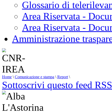
Glossario di telerilev
op
atic
Area Riservata - Docu
iques
Area Riservata - Doc
t
Amministrazione traspar
sting
edge
s.
dering
Home
\
Comunicazione e stampa
\
Report
\
Sottoscrivi questo feed RS
io,
t
ations