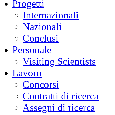
Progetti
terization
Internazionali
es
Nazionali
and
ing
ct:
Conclusi
ays,
Personale
t
Visiting Scientists
tion
Lavoro
te
s
Concorsi
ble.
Contratti di ricerca
s
Assegni di ricerca
chers