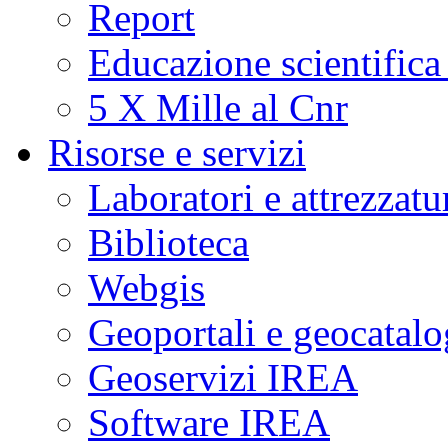
Report
tion
l
s
Educazione scientifica
5 X Mille al Cnr
Risorse e servizi
exity
Laboratori e attrezzatu
Biblioteca
e
Webgis
ation
ced.
Geoportali e geocatal
Geoservizi IREA
aints
Software IREA