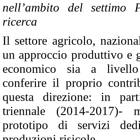
nell’ambito del settimo
ricerca
ation
es
Il settore agricolo, naziona
un approccio produttivo e ge
ion
ns
economico sia a livell
g
l
conferire il proprio contr
questa direzione: in part
l
ts.
triennale (2014-2017)- 
prototipo di servizi dedi
er
produzioni risicole.