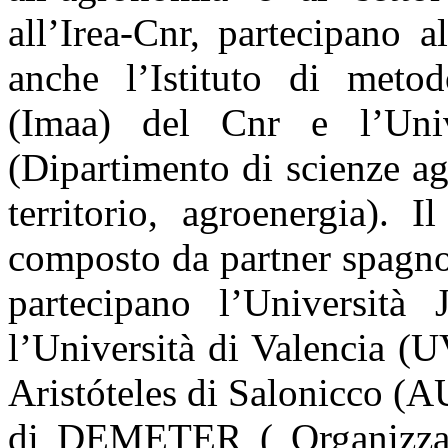
sion
all’Irea-Cnr, partecipano al
is.
anche l’Istituto di metod
(Imaa) del Cnr e l’Univ
(Dipartimento di scienze ag
territorio, agroenergia). 
composto da partner spagnol
partecipano l’Università
l’Università di Valencia (U
Aristóteles di Salonicco (AU
di DEMETER ( Organizzazi