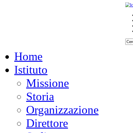
atore
EA
S
llier
Home
ario
ato
te
Istituto
ng
Missione
is
Storia
Organizzazione
g
terization
Direttore
es