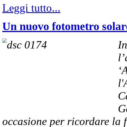
Leggi tutto...
Un nuovo fotometro solar
I
l
‘
l'
C
G
occasione per ricordare la 