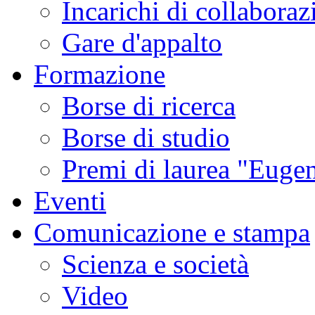
Incarichi di collaboraz
onmental
es
Gare d'appalto
ent
Formazione
l
ltural
Borse di ricerca
omena
ering
Borse di studio
ion
Premi di laurea "Eugen
ly,
Eventi
ing
ology
Comunicazione e stampa
Scienza e società
is
Video