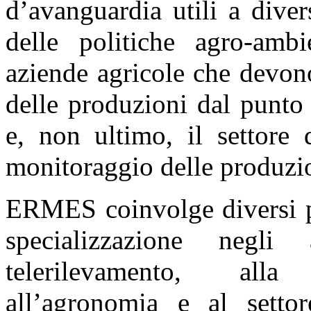
fication
d’avanguardia utili a divers
delle politiche agro-ambi
aziende agricole che devono 
delle produzioni dal punto
g
iques
e, non ultimo, il settore d
yed
monitoraggio delle produzion
tly
t
ral
ERMES coinvolge diversi p
ation
rd
specializzazione negli 
fication
s
telerilevamento, alla
er
all’agronomia e al settor