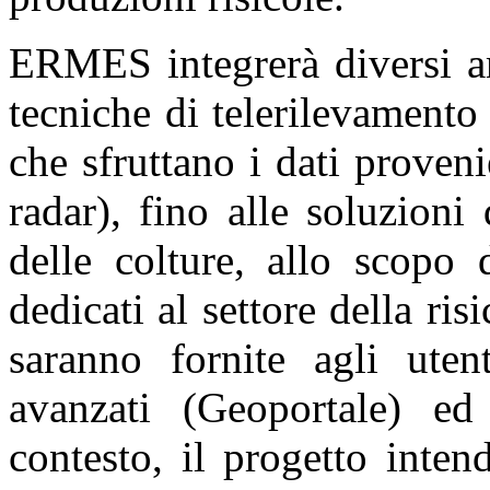
ERMES integrerà diversi am
e
ng
s
tecniche di telerilevamento
che sfruttano i dati provenie
terize
radar), fino alle soluzioni
rize
delle colture, allo scopo 
ent
dedicati al settore della ri
ions.
saranno fornite agli utent
d
ation
avanzati (Geoportale) ed
ed
contesto, il progetto inten
atic