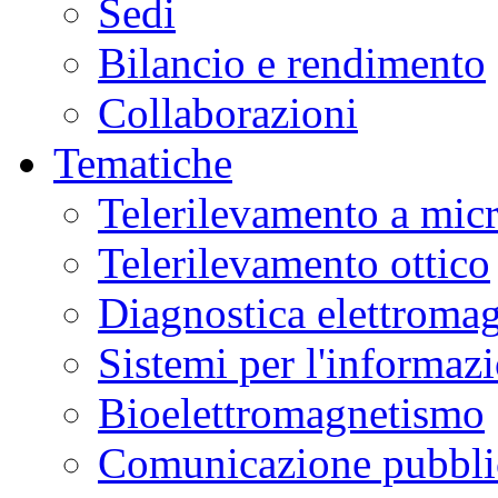
Sedi
and
ing
Bilancio e rendimento
Collaborazioni
atore
EA
Tematiche
S
Telerilevamento a mic
llier
Telerilevamento ottico
ario
Diagnostica elettromag
ato
te
ng
Sistemi per l'informaz
Bioelettromagnetismo
is
Comunicazione pubblic
g